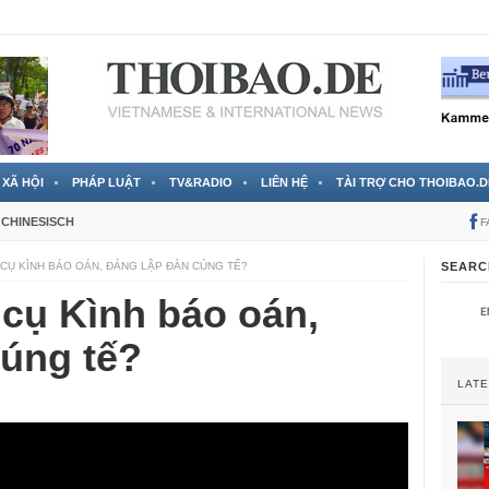
 đã được chính thức xác nhận
3 Jahren ago
XÃ HỘI
PHÁP LUẬT
TV&RADIO
LIÊN HỆ
TÀI TRỢ CHO THOIBAO.D
CHINESISCH
F
CỤ KÌNH BÁO OÁN, ĐẢNG LẬP ĐÀN CÚNG TẾ?
SEARC
cụ Kình báo oán,
cúng tế?
LAT