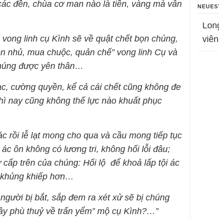
 các đền, chùa cơ man nào là tiền, vàng mà vẫn
NEUES
Lon
 vong linh cụ Kình sẽ về quật chết bọn chúng,
viên
n nhủ, mua chuộc, quản chế” vong linh Cụ và
chúng được yên thân…
ạc, cường quyền, kể cả cái chết cũng không đe
thì nay cũng không thế lực nào khuất phục
ác rồi lễ lạt mong cho qua và cầu mong tiếp tục
 ác ôn không có lương tri, không hối lỗi đâu;
cấp trên của chúng: Hối lộ để khoả lấp tội ác
i, khủng khiếp hơn…
ười bị bắt, sắp đem ra xét xử sẽ bị chúng
ầy phù thuỷ về trấn yểm” mộ cụ Kình?…”