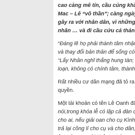
cao càng mê tín, cầu cúng khắ
Mac – Lê “vô thần”; càng ngày
gây ra với nhân dân, vì những
nhân … và đi cầu cứu cả thán
“
Đáng lẽ họ phải thành tâm nhận
và thay đổi bản thân để sống có 
“Lấy Nhân nghĩ thắng hung tàn;
loạn, không có chính tâm, thành 
Rất nhiều cư dân mạng đã tỏ ra
quyền.
Một tài khoản có tên Lê Oanh đã
nói,trong khóa lễ có lập cả đàn 
cho ai, nếu giải oan cho cụ Kìn
trả lại công lí cho cụ và cho dâ