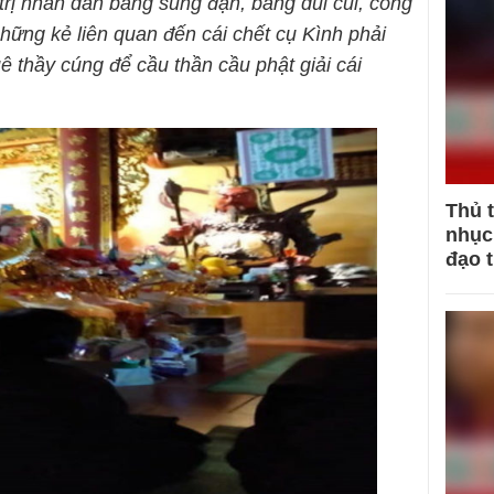
 trị nhân dân bằng súng đạn, bằng dùi cui, còng
hững kẻ liên quan đến cái chết cụ Kình phải
ê thầy cúng để cầu thần cầu phật giải cái
Thủ 
nhục 
đạo 