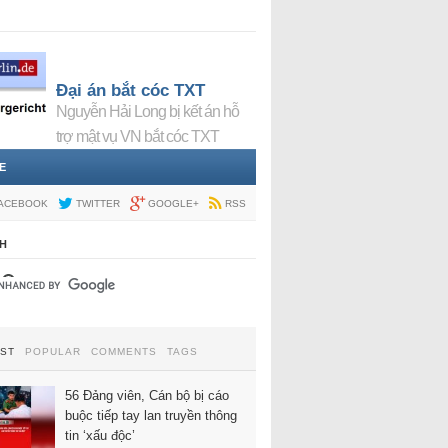
Đại án bắt cóc TXT
Nguyễn Hải Long bị kết án hỗ
trợ mật vụ VN bắt cóc TXT
E
ACEBOOK
TWITTER
GOOGLE+
RSS
H
EST
POPULAR
COMMENTS
TAGS
56 Đảng viên, Cán bộ bị cáo
buộc tiếp tay lan truyền thông
tin ‘xấu độc’