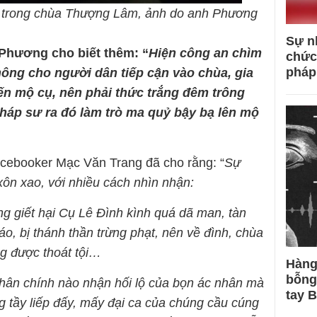
 trong chùa Thượng Lâm, ảnh do anh Phương
Sự n
Phương cho biết thêm: “
Hiện công an chìm
chức
pháp
hông cho người dân tiếp cận vào chùa, gia
đến mộ cụ, nên phải thức trắng đêm trông
háp sư ra đó làm trò ma quỷ bậy bạ lên mộ
acebooker Mạc Văn Trang đã cho rằng: “
Sự
 xôn xao, với nhiều cách nhìn nhận:
ng giết hại Cụ Lê Đình kình quá dã man, tàn
áo, bị thánh thần trừng phạt, nên về đình, chùa
ng được thoát tội…
Hàng
bỗng
hân chính nào nhận hối lộ của bọn ác nhân mà
tay 
tầy liếp đấy, mấy đại ca của chúng cầu cúng