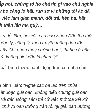
p nơi, chứng tỏ họ chả tin gì vào chủ nghĩa
 họ càng lo hãi, run sợ vì những tội ác đã
 việc làm gian manh, dối trá, hèn hạ, bất
h thần lẫn ma quỷ
…”
 ra lỗi lầm, hối cải, cầu cứu Nhân Dân tha thứ
đạo lý, công lý, theo truyền thống dân tộc:
 Lấy Chí nhân thay cường bạo”, thì họ cứ bấn
ý, không biết đâu là chân lý
!”
 bất bình trước hành động trên của nhà cầm
 bình luận: “
Nghe các bà lão trên chùa
cắt đoạn giải oan, không hiểu chúng giải oan
h và dân Đồng Tâm thì cứ việc mở tòa xét xử
n, chứ vu oan đường trần rồi lại giải oan đường