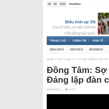
06
08
2026
Headline:
Tin bà Nguyễn Thị Thanh Nhàn đang ẩn náu tại Đức
Biểu tình tại VN
Sau 43 năm, sự kiện chính trị
chấn động toàn quốc
TRANG CHỦ
CHÍNH TRỊ
KINH TẾ
ENGLISCH
DEUTSCH
RUSSISCH
HOME
2020
JUNI
7
XÃ HỘI
ĐỒNG TÂM: SỢ 
Đồng Tâm: Sợ 
Đảng lập đàn 
07/06/2020
|
|
5.536