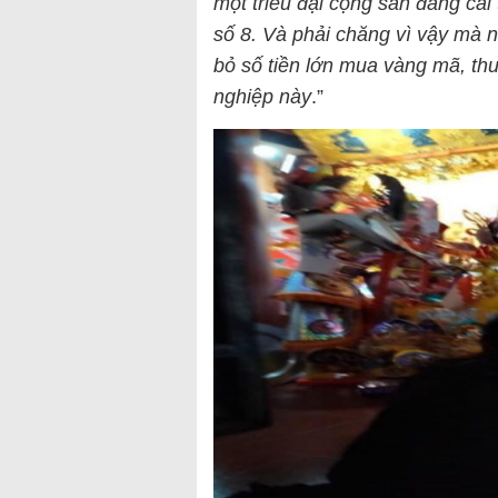
một triều đại cộng sản đang cai
số 8. Và phải chăng vì vậy mà n
bỏ số tiền lớn mua vàng mã, thu
nghiệp này
.”