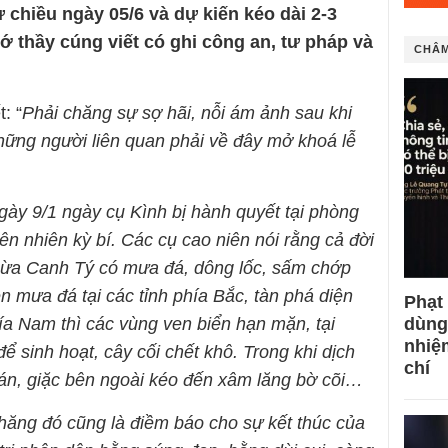
ừ chiều ngày 05/6 và dự kiến kéo dài 2-3
ớ thầy cúng viết có ghi công an, tư pháp và
CHÂM
: “
Phải chăng sự sợ hãi, nỗi ám ảnh sau khi
những người liên quan phải về đây mở khoá lễ
ày 9/1 ngày cụ Kình bị hành quyết tại phòng
ên nhiên kỳ bí. Các cụ cao niên nói rằng cả đời
hừa Canh Tý có mưa đá, dông lốc, sấm chớp
iện mưa đá tại các tỉnh phía Bắc, tàn phá diện
Phạt
dùng
a Nam thì các vùng ven biển hạn mặn, tại
nhiệ
 sinh hoạt, cây cối chết khô. Trong khi dịch
chí
án, giặc bên ngoài kéo đến xâm lăng bờ cõi…
 chăng đó cũng là điềm báo cho sự kết thúc của