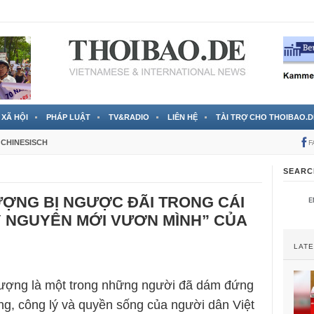
 đã được chính thức xác nhận
3 Jahren ago
XÃ HỘI
PHÁP LUẬT
TV&RADIO
LIÊN HỆ
TÀI TRỢ CHO THOIBAO.D
CHINESISCH
F
SEARC
ƯỢNG BỊ NGƯỢC ĐÃI TRONG CÁI
Ỷ NGUYÊN MỚI VƯƠN MÌNH” CỦA
LAT
ượng là một trong những người đã dám đứng
ờng, công lý và quyền sống của người dân Việt