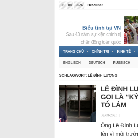
08
08
2026
Headline:
Tin bà Nguyễn Thị Thanh Nhàn đang ẩn náu tại Đức
Biểu tình tại VN
Sau 43 năm, sự kiện chính trị
chấn động toàn quốc
TRANG CHỦ
CHÍNH TRỊ
KINH TẾ
ENGLISCH
DEUTSCH
RUSSISCH
SCHLAGWORT:
LÊ ĐÌNH LƯỢNG
LÊ ĐÌNH L
GỌI LÀ “K
TÔ LÂM
02/08/2025
|
Ông Lê Đình L
lên vì môi trư