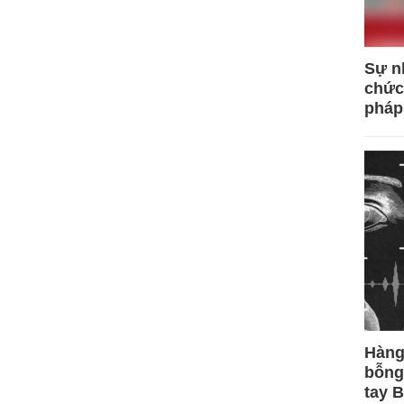
Sự n
chức
pháp
Hàng
bỗng
tay 