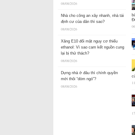
08/08/2026
b
Nhà cho công an xây nhanh, nhà tái
Đ
định cư của dân thì sao?
06
08/08/2026
Xăng E10 đối mặt nguy cơ thiếu
ethanol: Vì sao cam kết nguồn cung
lại bị thử thách?
08/08/2026
Dựng nhà ở đâu thì chính quyền
c
mới thôi “dòm ngó”?
11
08/08/2026
17