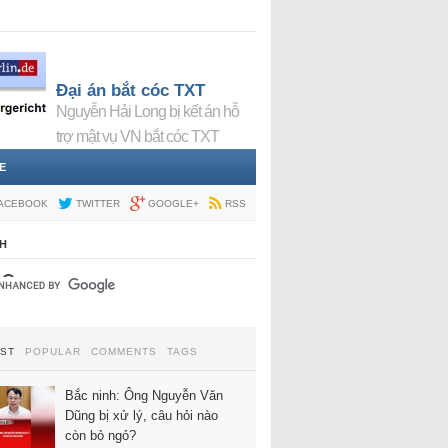
Đại án bắt cóc TXT
Nguyễn Hải Long bị kết án hỗ
trợ mật vụ VN bắt cóc TXT
E
ACEBOOK
TWITTER
GOOGLE+
RSS
H
EST
POPULAR
COMMENTS
TAGS
Bắc ninh: Ông Nguyễn Văn
Dũng bị xử lý, câu hỏi nào
còn bỏ ngỏ?