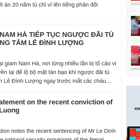
08/08
 án 20 năm tù chỉ vì lên tiếng phản đối
 NAM HÀ TIẾP TỤC NGƯỢC ĐÃI TÙ
NG TÂM LÊ ĐÌNH LƯỢNG
ại giam Nam Hà, nơi từng nhiều lần bị tố cáo vi
08/08
n lại để lộ bộ mặt tàn bạo khi ngược đãi tù
m Lê Đình Lượng ngay trước mắt các cháu…
atement on the recent conviction of
 Luong
ion notes the recent sentencing of Mr Le Dinh
 national security provisions of the Penal