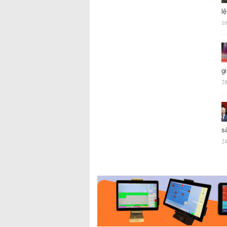
l
16
g
28
s
24