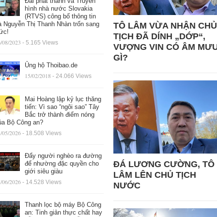
Đài phát thanh và Truyền
hình nhà nước Slovakia
(RTVS) công bố thông tin
à Nguyễn Thị Thanh Nhàn trốn sang
TÔ LÂM VỪA NHẬN CHỦ
ức!
TỊCH ĐÃ DÍNH „DỚP“,
/08/2023
- 5.165 Views
VƯỢNG VIN CÓ ÂM MƯ
GÌ?
Ủng hộ Thoibao.de
15/02/2018
- 24.066 Views
Mai Hoàng lập kỷ lục thăng
tiến: Vì sao “ngôi sao” Tây
Bắc trở thành điểm nóng
ủa Bộ Công an?
/05/2026
- 18.508 Views
Đẩy người nghèo ra đường
ĐÁ LƯƠNG CƯỜNG, TÔ
để nhường đặc quyền cho
giới siêu giàu
LÂM LÊN CHỦ TỊCH
/06/2026
- 14.528 Views
NƯỚC
Thanh lọc bộ máy Bộ Công
an: Tinh giản thực chất hay