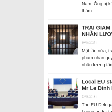
Nam. Ông bị kết
thảm…
TRẠI GIAM
NHÂN LƯƠ
19/06/2025
|
Một lần nữa, tr
phạm nhân quyề
nhân lương tâ
Local EU st
Mr Le Dinh
23/08/2018
|
The EU Delegat
Luong under the