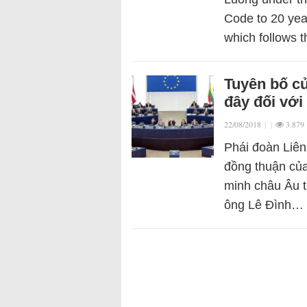
Code to 20 year
which follows 
Tuyên bố củ
đây đối vớ
22/08/2018
|
|
3.879
Phái đoàn Liên
đồng thuận của
minh châu Âu t
ông Lê Đình…