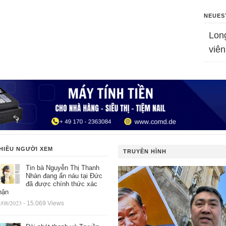
NEUES
Lon
viên
HIỀU NGƯỜI XEM
TRUYỀN HÌNH
Tin bà Nguyễn Thị Thanh
Nhàn đang ẩn náu tại Đức
đã được chính thức xác
hận
/08/2023
- 15.069 Views