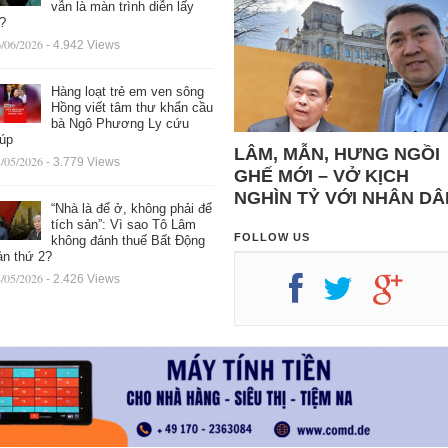
vẫn là màn trình diễn lấy
ệ?
/06/2026
- 4.942 Views
Hàng loạt trẻ em ven sông
Hồng viết tâm thư khẩn cầu
bà Ngô Phương Ly cứu
iúp
LÂM, MẪN, HƯNG NGỒI
/05/2026
- 3.779 Views
GHẾ MỚI – VỞ KỊCH
NGHÌN TỶ VỚI NHÂN DÂ
“Nhà là để ở, không phải để
tích sản”: Vì sao Tô Lâm
FOLLOW US
không đánh thuế Bất Động
ản thứ 2?
/05/2026
- 2.426 Views