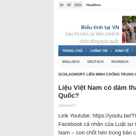
06
08
2026
Headline:
Tin bà Nguyễn Thị Thanh Nhàn đang ẩn náu tại Đức
Biểu tình tại VN
Sau 43 năm, sự kiện chính trị
chấn động toàn quốc
TRANG CHỦ
CHÍNH TRỊ
KINH TẾ
ENGLISCH
DEUTSCH
RUSSISCH
SCHLAGWORT:
LIÊN MINH CHỐNG TRUNG
Liệu Việt Nam có dám th
Quốc?
28/08/2023
|
Link Youtube: https://youtu.b
Facebook cá nhân của Luật sư 
Nam – con chốt hèn trong bàn 