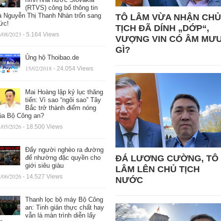
(RTVS) công bố thông tin
à Nguyễn Thị Thanh Nhàn trốn sang
TÔ LÂM VỪA NHẬN CHỦ
ức!
TỊCH ĐÃ DÍNH „DỚP“,
/08/2023
- 5.164 Views
VƯỢNG VIN CÓ ÂM MƯ
GÌ?
Ủng hộ Thoibao.de
15/02/2018
- 24.054 Views
Mai Hoàng lập kỷ lục thăng
tiến: Vì sao “ngôi sao” Tây
Bắc trở thành điểm nóng
ủa Bộ Công an?
/05/2026
- 18.500 Views
Đẩy người nghèo ra đường
ĐÁ LƯƠNG CƯỜNG, TÔ
để nhường đặc quyền cho
giới siêu giàu
LÂM LÊN CHỦ TỊCH
/06/2026
- 14.527 Views
NƯỚC
Thanh lọc bộ máy Bộ Công
an: Tinh giản thực chất hay
vẫn là màn trình diễn lấy