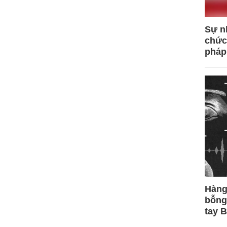
Sự n
chức
pháp
Hàng
bỗng
tay 