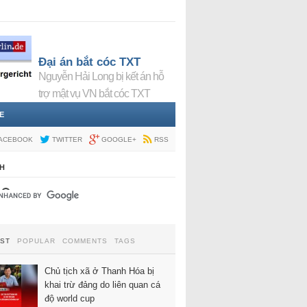
Đại án bắt cóc TXT
Nguyễn Hải Long bị kết án hỗ
trợ mật vụ VN bắt cóc TXT
E
ACEBOOK
TWITTER
GOOGLE+
RSS
H
EST
POPULAR
COMMENTS
TAGS
Chủ tịch xã ở Thanh Hóa bị
khai trừ đảng do liên quan cá
độ world cup