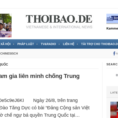
 đã được chính thức xác nhận
3 Jahren ago
XÃ HỘI
PHÁP LUẬT
TV&RADIO
LIÊN HỆ
TÀI TRỢ CHO THOIBAO.D
CHINESISCH
F
 QUỐC
SEARC
am gia liên minh chống Trung
LAT
e/T0e5c9eJ6KI Ngày 26/8, trên trang
Đào Tăng Dực có bài “Đảng Cộng sản Việt
cờ chế ngự bá quyền Trung Quốc tại…