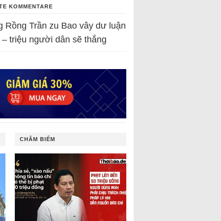
TE KOMMENTARE
g Rồng Trần
zu
Bao vây dư luận
 – triệu người dân sẽ thắng
CHÂM BIẾM