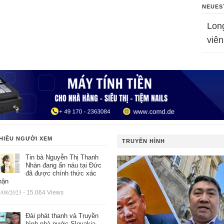
NEUES
Lon
viên
HIỀU NGƯỜI XEM
TRUYỀN HÌNH
Tin bà Nguyễn Thị Thanh
Nhàn đang ẩn náu tại Đức
đã được chính thức xác
hận
/08/2023
- 15.064 Views
Đài phát thanh và Truyền
hình nhà nước Slovakia