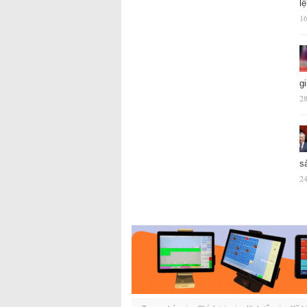
l
16
g
28
s
24