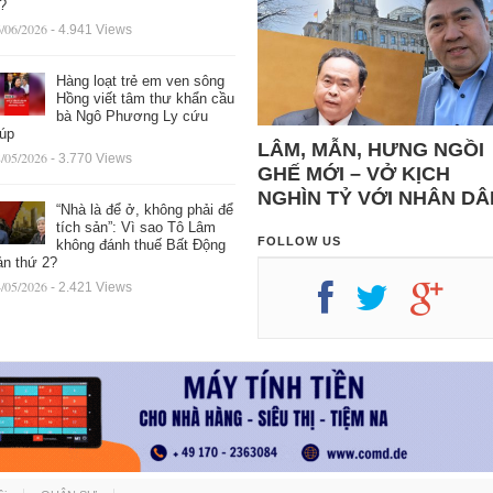
ệ?
/06/2026
- 4.941 Views
Hàng loạt trẻ em ven sông
Hồng viết tâm thư khẩn cầu
bà Ngô Phương Ly cứu
iúp
LÂM, MẪN, HƯNG NGỒI
/05/2026
- 3.770 Views
GHẾ MỚI – VỞ KỊCH
NGHÌN TỶ VỚI NHÂN DÂ
“Nhà là để ở, không phải để
tích sản”: Vì sao Tô Lâm
FOLLOW US
không đánh thuế Bất Động
ản thứ 2?
/05/2026
- 2.421 Views