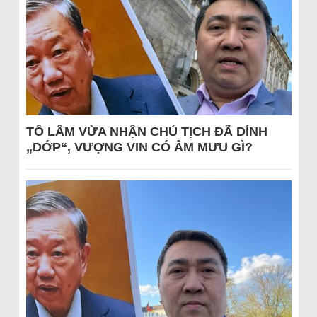
TÔ LÂM VỪA NHẬN CHỦ TỊCH ĐÃ DÍNH
„DỚP“, VƯỢNG VIN CÓ ÂM MƯU GÌ?