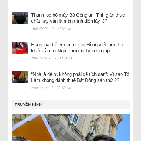
Thanh lọc bộ máy Bộ Công an: Tinh giản thực
chất hay vẫn là màn trình diễn lấy lệ?
16/06/2026
- 4.942 Views
Hàng loạt trẻ em ven sông Hồng viết tâm thư
khẩn cầu bà Ngô Phương Ly cứu giúp
28/05/2026
- 3.773 Views
“Nhà là để ở, không phải để tích sản”: Vì sao Tô
Lâm không đánh thuế Bất Động sản thứ 2?
24/05/2026
- 2.421 Views
TRUYỀN HÌNH