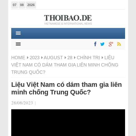
07
08
2026
HOME
2023
AUGUST
28
CHÍNH TRỊ
LIỆU
VIỆT NAM CÓ DÁM THAM GIA LIÊN MINH CHỐNG
TRUNG QUỐC?
Liệu Việt Nam có dám tham gia liên
minh chống Trung Quốc?
28/08/2023
|