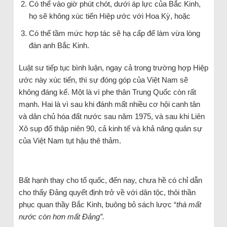
Có thể vào giờ phút chót, dưới áp lực của Bắc Kinh,
họ sẽ không xúc tiến Hiệp ước với Hoa Kỳ, hoặc
Có thể tầm mức hợp tác sẽ hạ cấp để làm vừa lòng
đàn anh Bắc Kinh.
Luật sư tiếp tục bình luận, ngay cả trong trường hợp Hiệp
ước này xúc tiến, thì sự đóng góp của Việt Nam sẽ
không đáng kể. Một là vì phe thân Trung Quốc còn rất
mạnh. Hai là vì sau khi đánh mất nhiều cơ hội canh tân
và dân chủ hóa đất nước sau năm 1975, và sau khi Liên
Xô sụp đổ thập niên 90, cả kinh tế và khả năng quân sự
của Việt Nam tụt hậu thê thảm.
Bất hạnh thay cho tổ quốc, đến nay, chưa hề có chỉ dẫn
cho thấy Đảng quyết định trở về với dân tộc, thôi thần
phục quan thầy Bắc Kinh, buông bỏ sách lược “
thà mất
nước còn hơn mất Đảng”.