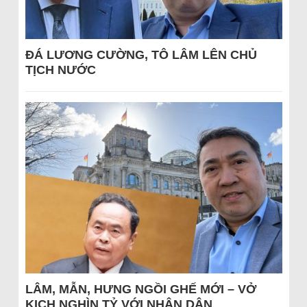
ĐÁ LƯƠNG CƯỜNG, TÔ LÂM LÊN CHỦ
TỊCH NƯỚC
LÂM, MẪN, HƯNG NGỒI GHẾ MỚI – VỞ
KỊCH NGHÌN TỶ VỚI NHÂN DÂN