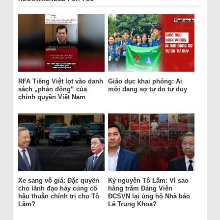
RFA Tiếng Việt lọt vào danh
Giáo dục khai phóng: Ai
sách „phản động“ của
mới đang sợ tự do tư duy
chính quyền Việt Nam
Xe sang vô giá: Đặc quyền
Kỷ nguyên Tô Lâm: Vì sao
cho lãnh đạo hay củng cố
hàng trăm Đảng Viên
hậu thuẫn chính trị cho Tô
ĐCSVN lại ủng hộ Nhà báo
Lâm?
Lê Trung Khoa?