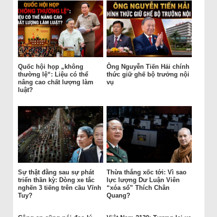
Quốc hội họp „không
Ông Nguyễn Tiến Hải chính
thường lệ“: Liệu có thể
thức giữ ghế bộ trưởng nội
nâng cao chất lượng làm
vụ
luật?
Sự thật đằng sau sự phát
Thừa thắng xốc tới: Vì sao
triển thần kỳ: Dòng xe tắc
lực lượng Dư Luận Viên
nghẽn 3 tiếng trên cầu Vĩnh
“xóa sổ” Thích Chân
Tuy?
Quang?