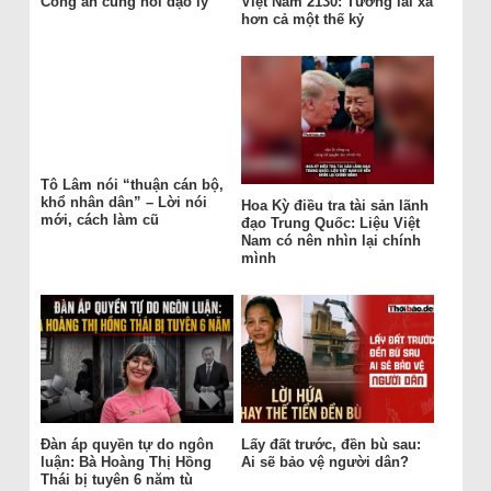
Công an cũng nói đạo lý
Việt Nam 2130: Tương lai xa
hơn cả một thế kỷ
Tô Lâm nói “thuận cán bộ,
khổ nhân dân” – Lời nói
Hoa Kỳ điều tra tài sản lãnh
mới, cách làm cũ
đạo Trung Quốc: Liệu Việt
Nam có nên nhìn lại chính
mình
Đàn áp quyền tự do ngôn
Lấy đất trước, đền bù sau:
luận: Bà Hoàng Thị Hồng
Ai sẽ bảo vệ người dân?
Thái bị tuyên 6 năm tù