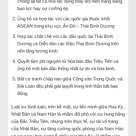
chống lại tất cả mọi tác động thay đổi hiện trạng bằng
bạo lực hay sự cưỡng ép.
Ủng hộ và hợp tác với các quốc gia thuộc khối
ASEAN trong khu vực Ấn Độ – Thái Bình Dương
Hợp tác chặt chẽ với các đảo quốc tại Thái Bình
Dương và Diễn đàn các Đảo Thái Bình Dương trên
nền tảng tương kính.
Quyết tâm phi nguyên tử hóa bán đảo Triều Tiên và
ủng hộ một bán đảo thống nhất tự do và hòa bình.
Bất cứ tranh chấp nào giữa Cộng sản Trung Quốc và
Đài Loan đều phải giải quyết trong tinh thần bất bạo
động.
Luật sư bình luận, trên bề mặt, sự liên minh giữa Hoa Kỳ,
Nhật Bản và Nam Hàn là nhằm đối phó với sự hung hăng
của Bắc Triều Tiên, nhưng trên thực tế, sự tái võ trang
của Nhật Bản, sự tăng cường quốc phòng của Nam Hàn
và sự xoay trục sang Á châu của Hoa Kỳ, là nhằm vào