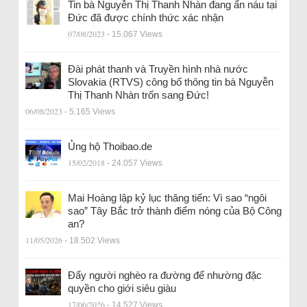
Tin bà Nguyễn Thị Thanh Nhàn đang ẩn náu tại
Đức đã được chính thức xác nhận
07/08/2023
- 15.067 Views
Đài phát thanh và Truyền hình nhà nước
Slovakia (RTVS) công bố thông tin bà Nguyễn
Thị Thanh Nhàn trốn sang Đức!
06/08/2023
- 5.165 Views
Ủng hộ Thoibao.de
15/02/2018
- 24.057 Views
Mai Hoàng lập kỷ lục thăng tiến: Vì sao “ngôi
sao” Tây Bắc trở thành điểm nóng của Bộ Công
an?
11/05/2026
- 18.502 Views
Đẩy người nghèo ra đường để nhường đặc
quyền cho giới siêu giàu
17/06/2026
- 14.527 Views