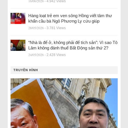
16/06/2026
- 4.942 Views
Hàng loạt trẻ em ven sông Hồng viết tâm thư
khẩn cầu bà Ngô Phương Ly cứu giúp
28/05/2026
- 3.781 Views
“Nhà là để ở, không phải để tích sản”: Vì sao Tô
Lâm không đánh thuế Bất Động sản thứ 2?
24/05/2026
- 2.428 Views
TRUYỀN HÌNH