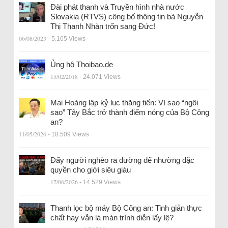
Đài phát thanh và Truyền hình nhà nước
Slovakia (RTVS) công bố thông tin bà Nguyễn
Thị Thanh Nhàn trốn sang Đức!
06/08/2023
- 5.165 Views
Ủng hộ Thoibao.de
15/02/2018
- 24.071 Views
Mai Hoàng lập kỷ lục thăng tiến: Vì sao “ngôi
sao” Tây Bắc trở thành điểm nóng của Bộ Công
an?
11/05/2026
- 18.509 Views
Đẩy người nghèo ra đường để nhường đặc
quyền cho giới siêu giàu
17/06/2026
- 14.529 Views
Thanh lọc bộ máy Bộ Công an: Tinh giản thực
chất hay vẫn là màn trình diễn lấy lệ?