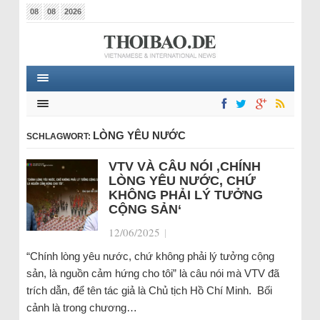
08
08
2026
LÒNG YÊU NƯỚC
SCHLAGWORT:
VTV VÀ CÂU NÓI ‚CHÍNH
LÒNG YÊU NƯỚC, CHỨ
KHÔNG PHẢI LÝ TƯỞNG
CỘNG SẢN‘
12/06/2025
|
“Chính lòng yêu nước, chứ không phải lý tưởng cộng
sản, là nguồn cảm hứng cho tôi” là câu nói mà VTV đã
trích dẫn, để tên tác giả là Chủ tịch Hồ Chí Minh. Bối
cảnh là trong chương…