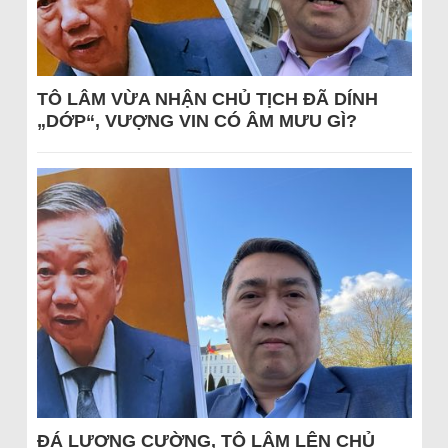
TÔ LÂM VỪA NHẬN CHỦ TỊCH ĐÃ DÍNH
„DỚP“, VƯỢNG VIN CÓ ÂM MƯU GÌ?
ĐÁ LƯƠNG CƯỜNG, TÔ LÂM LÊN CHỦ