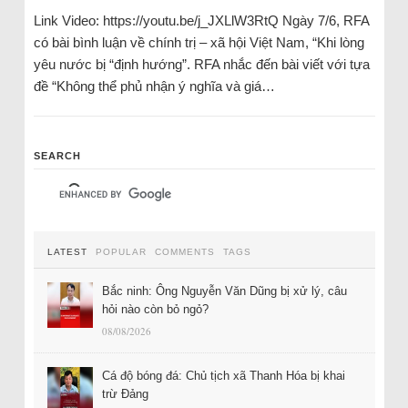
Link Video: https://youtu.be/j_JXLlW3RtQ Ngày 7/6, RFA
có bài bình luận về chính trị – xã hội Việt Nam, “Khi lòng
yêu nước bị “định hướng”. RFA nhắc đến bài viết với tựa
đề “Không thể phủ nhận ý nghĩa và giá…
SEARCH
LATEST
POPULAR
COMMENTS
TAGS
Bắc ninh: Ông Nguyễn Văn Dũng bị xử lý, câu
hỏi nào còn bỏ ngỏ?
08/08/2026
Cá độ bóng đá: Chủ tịch xã Thanh Hóa bị khai
trừ Đảng