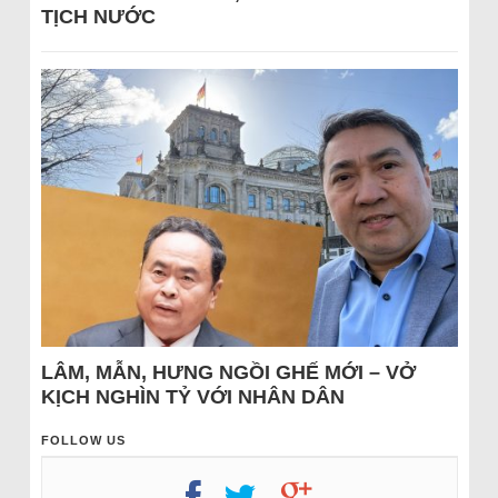
TỊCH NƯỚC
LÂM, MẪN, HƯNG NGỒI GHẾ MỚI – VỞ
KỊCH NGHÌN TỶ VỚI NHÂN DÂN
FOLLOW US