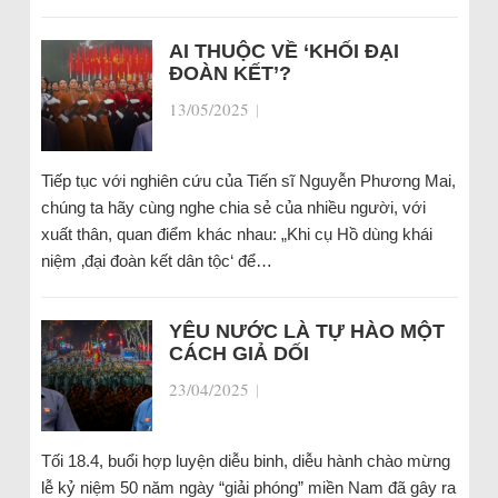
AI THUỘC VỀ ‘KHỐI ĐẠI
ĐOÀN KẾT’?
13/05/2025
|
Tiếp tục với nghiên cứu của Tiến sĩ Nguyễn Phương Mai,
chúng ta hãy cùng nghe chia sẻ của nhiều người, với
xuất thân, quan điểm khác nhau: „Khi cụ Hồ dùng khái
niệm ‚đại đoàn kết dân tộc‘ để…
YÊU NƯỚC LÀ TỰ HÀO MỘT
CÁCH GIẢ DỐI
23/04/2025
|
Tối 18.4, buổi hợp luyện diễu binh, diễu hành chào mừng
lễ kỷ niệm 50 năm ngày “giải phóng” miền Nam đã gây ra