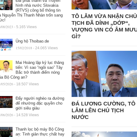
Đài phát thanh và Truyền
hình nhà nước Slovakia
(RTVS) công bố thông tin
à Nguyễn Thị Thanh Nhàn trốn sang
TÔ LÂM VỪA NHẬN CHỦ
ức!
TỊCH ĐÃ DÍNH „DỚP“,
/08/2023
- 5.165 Views
VƯỢNG VIN CÓ ÂM MƯ
GÌ?
Ủng hộ Thoibao.de
15/02/2018
- 24.065 Views
Mai Hoàng lập kỷ lục thăng
tiến: Vì sao “ngôi sao” Tây
Bắc trở thành điểm nóng
ủa Bộ Công an?
/05/2026
- 18.507 Views
Đẩy người nghèo ra đường
ĐÁ LƯƠNG CƯỜNG, TÔ
để nhường đặc quyền cho
giới siêu giàu
LÂM LÊN CHỦ TỊCH
/06/2026
- 14.528 Views
NƯỚC
Thanh lọc bộ máy Bộ Công
an: Tinh giản thực chất hay