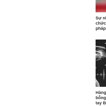
Sự n
chức
pháp
Hàng
bỗng
tay 