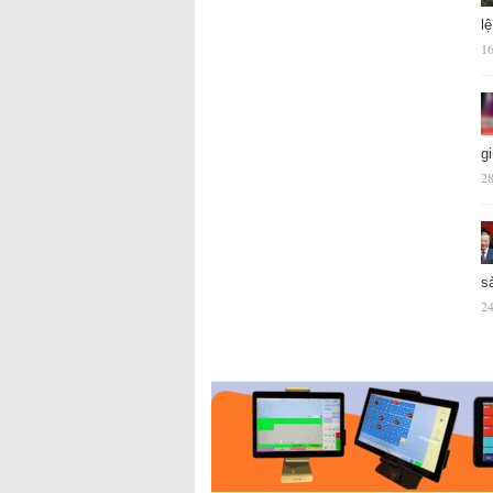
l
16
g
28
s
24