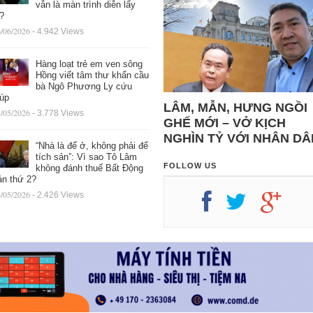
vẫn là màn trình diễn lấy
ệ?
/06/2026
- 4.942 Views
Hàng loạt trẻ em ven sông
Hồng viết tâm thư khẩn cầu
bà Ngô Phương Ly cứu
iúp
LÂM, MẪN, HƯNG NGỒI
/05/2026
- 3.778 Views
GHẾ MỚI – VỞ KỊCH
NGHÌN TỶ VỚI NHÂN DÂ
“Nhà là để ở, không phải để
tích sản”: Vì sao Tô Lâm
FOLLOW US
không đánh thuế Bất Động
ản thứ 2?
/05/2026
- 2.426 Views