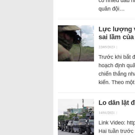
có nhiều dấu h
quân đội…
Lực lượng 
sai lầm của
22/05/2023
|
Trước khi bắt 
hoạch định qu
chiến thắng n
kiến. Theo một
Lo dân lật 
14/01/2021
|
Link Video: h
Hai tuần trước