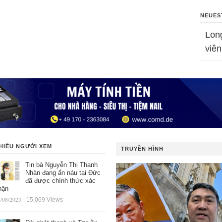
NEUES
Lon
viên
HIỀU NGƯỜI XEM
TRUYỀN HÌNH
Tin bà Nguyễn Thị Thanh
Nhàn đang ẩn náu tại Đức
đã được chính thức xác
hận
/08/2023
- 15.069 Views