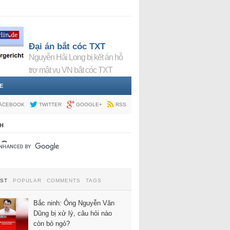
Đại án bắt cóc TXT
Nguyễn Hải Long bị kết án hỗ
trợ mật vụ VN bắt cóc TXT
E
ACEBOOK
TWITTER
GOOGLE+
RSS
H
EST
POPULAR
COMMENTS
TAGS
Bắc ninh: Ông Nguyễn Văn
Dũng bị xử lý, câu hỏi nào
còn bỏ ngỏ?