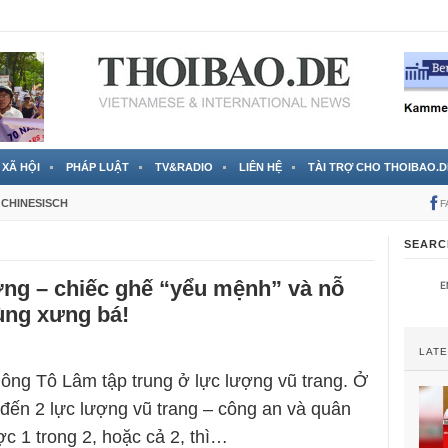
 đã được chính thức xác nhận
3 Jahren ago
XÃ HỘI
PHÁP LUẬT
TV&RADIO
LIÊN HỆ
TÀI TRỢ CHO THOIBAO.D
CHINESISCH
F
SEARC
g – chiếc ghế “yểu mệnh” và nỗ
ùng xưng bá!
LAT
ng Tô Lâm tập trung ở lực lượng vũ trang. Ở
 đến 2 lực lượng vũ trang – công an và quân
ợc 1 trong 2, hoặc cả 2, thì…