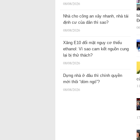
08/08/2026
b
Nhà cho công an xây nhanh, nhà tái
Đ
định cư của dân thì sao?
06
08/08/2026
Xăng E10 đối mặt nguy cơ thiếu
ethanol: Vì sao cam kết nguồn cung
lại bị thử thách?
08/08/2026
Dựng nhà ở đâu thì chính quyền
c
mới thôi “dòm ngó”?
11
08/08/2026
17