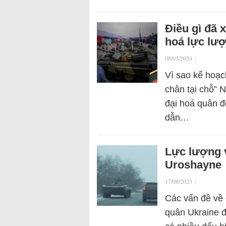
Điều gì đã 
hoá lực lư
08/03/2024
|
Vì sao kế hoạc
chân tại chỗ” 
đại hoá quân đ
dẫn…
Lực lượng v
Uroshayne
17/08/2023
|
Các vấn đề về 
quân Ukraine đ