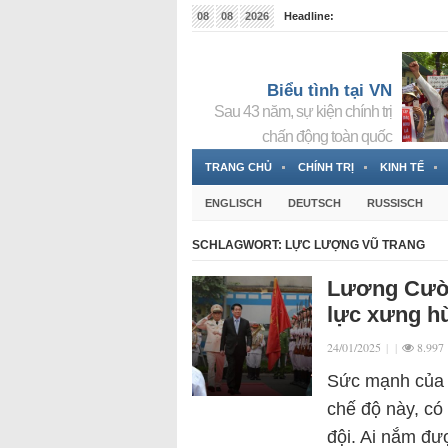
08
08
2026
Headline:
Tin bà Nguyễn Thị Thanh Nhàn đang ẩn náu tại Đức
Biểu tình tại VN
Sau 43 năm, sự kiện chính trị
chấn động toàn quốc
TRANG CHỦ
CHÍNH TRỊ
KINH TẾ
ENGLISCH
DEUTSCH
RUSSISCH
SCHLAGWORT:
LỰC LƯỢNG VŨ TRANG
Lương Cườn
lực xưng h
24/01/2025
|
|
8.997
Sức mạnh của ô
chế độ này, có
đội. Ai nắm đư