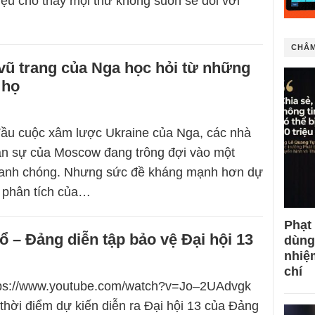
iệu cho thấy mọi thứ không suôn sẻ đối với
CHÂM
vũ trang của Nga học hỏi từ những
 họ
đầu cuộc xâm lược Ukraine của Nga, các nhà
ân sự của Moscow đang trông đợi vào một
hanh chóng. Nhưng sức đề kháng mạnh hơn dự
 phân tích của…
Phạt
đổ – Đảng diễn tập bảo vệ Đại hội 13
dùng
nhiệ
chí
ttps://www.youtube.com/watch?v=Jo–2UAdvgk
 thời điểm dự kiến diễn ra Đại hội 13 của Đảng