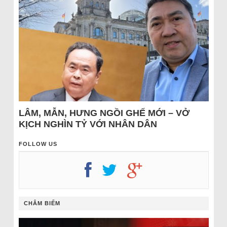
LÂM, MẪN, HƯNG NGỒI GHẾ MỚI – VỞ
KỊCH NGHÌN TỶ VỚI NHÂN DÂN
FOLLOW US
CHÂM BIẾM