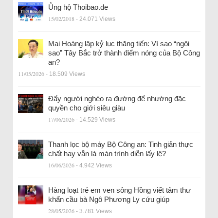
Ủng hộ Thoibao.de
15/02/2018
- 24.071 Views
Mai Hoàng lập kỷ lục thăng tiến: Vì sao “ngôi
sao” Tây Bắc trở thành điểm nóng của Bộ Công
an?
11/05/2026
- 18.509 Views
Đẩy người nghèo ra đường để nhường đặc
quyền cho giới siêu giàu
17/06/2026
- 14.529 Views
Thanh lọc bộ máy Bộ Công an: Tinh giản thực
chất hay vẫn là màn trình diễn lấy lệ?
16/06/2026
- 4.942 Views
Hàng loạt trẻ em ven sông Hồng viết tâm thư
khẩn cầu bà Ngô Phương Ly cứu giúp
28/05/2026
- 3.781 Views