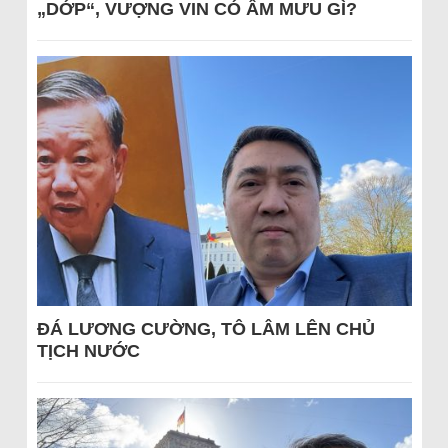
„DỚP“, VƯỢNG VIN CÓ ÂM MƯU GÌ?
ĐÁ LƯƠNG CƯỜNG, TÔ LÂM LÊN CHỦ
TỊCH NƯỚC