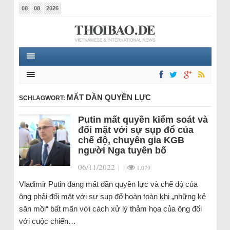
08
08
2026
MẤT DẦN QUYỀN LỰC
SCHLAGWORT:
Putin mất quyền kiểm soát và
đối mặt với sự sụp đổ của
chế độ, chuyên gia KGB
người Nga tuyên bố
06/11/2022
|
|
1.079
Vladimir Putin đang mất dần quyền lực và chế độ của
ông phải đối mặt với sự sụp đổ hoàn toàn khi „những kẻ
săn mồi“ bất mãn với cách xử lý thảm họa của ông đối
với cuộc chiến…