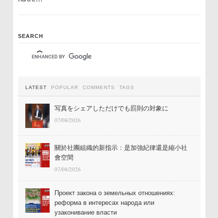
SEARCH
LATEST
POPULAR
COMMENTS
TAGS
写真をシェアしただけでも罰則の対象に
07/08/2026
關於社團組織的新指示：是加強紀律還是縮小社
會空間
07/08/2026
Проект закона о земельных отношениях:
реформа в интересах народа или
узаконивание власти