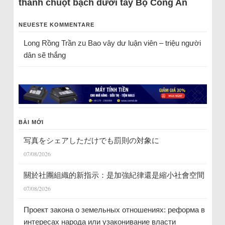
thành chuột bạch dưới tay Bộ Công An
NEUESTE KOMMENTARE
Long Rồng Trần
zu
Bao vây dư luận viên – triệu người
dân sẽ thắng
BÀI MỚI
写真をシェアしただけでも罰則の対象に
07/08/2026
關於社團組織的新指示：是加強紀律還是縮小社會空間
07/08/2026
Проект закона о земельных отношениях: реформа в
интересах народа или узаконивание власти