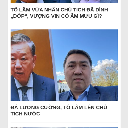
TÔ LÂM VỪA NHẬN CHỦ TỊCH ĐÃ DÍNH
„DỚP“, VƯỢNG VIN CÓ ÂM MƯU GÌ?
ĐÁ LƯƠNG CƯỜNG, TÔ LÂM LÊN CHỦ
TỊCH NƯỚC