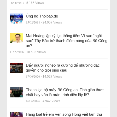
06/08/2023
- 5.165 Views
Ủng hộ Thoibao.de
15/02/2018
- 24.057 Views
Mai Hoàng lập kỷ lục thăng tiến: Vì sao “ngôi
sao” Tây Bắc trở thành điểm nóng của Bộ Công
an?
11/05/2026
- 18.503 Views
Đẩy người nghèo ra đường để nhường đặc
quyền cho giới siêu giàu
17/06/2026
- 14.527 Views
Thanh lọc bộ máy Bộ Công an: Tinh giản thực
chất hay vẫn là màn trình diễn lấy lệ?
16/06/2026
- 4.942 Views
Hàng loạt trẻ em ven sông Hồng viết tâm thư