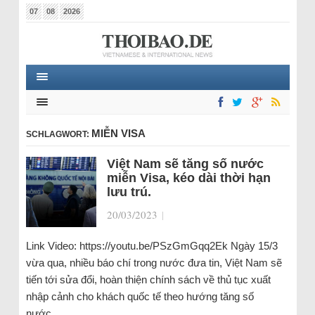
07
08
2026
MIỄN VISA
SCHLAGWORT:
Việt Nam sẽ tăng số nước
miễn Visa, kéo dài thời hạn
lưu trú.
20/03/2023
|
Link Video: https://youtu.be/PSzGmGqq2Ek Ngày 15/3
vừa qua, nhiều báo chí trong nước đưa tin, Việt Nam sẽ
tiến tới sửa đổi, hoàn thiện chính sách về thủ tục xuất
nhập cảnh cho khách quốc tế theo hướng tăng số
nước…