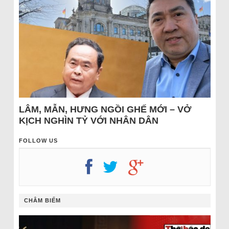
LÂM, MẪN, HƯNG NGỒI GHẾ MỚI – VỞ
KỊCH NGHÌN TỶ VỚI NHÂN DÂN
FOLLOW US
CHÂM BIẾM