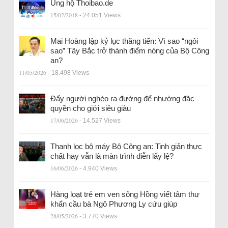
Ủng hộ Thoibao.de
15/02/2018
- 24.051 Views
Mai Hoàng lập kỷ lục thăng tiến: Vì sao “ngôi
sao” Tây Bắc trở thành điểm nóng của Bộ Công
an?
11/05/2026
- 18.498 Views
Đẩy người nghèo ra đường để nhường đặc
quyền cho giới siêu giàu
17/06/2026
- 14.527 Views
Thanh lọc bộ máy Bộ Công an: Tinh giản thực
chất hay vẫn là màn trình diễn lấy lệ?
16/06/2026
- 4.940 Views
Hàng loạt trẻ em ven sông Hồng viết tâm thư
khẩn cầu bà Ngô Phương Ly cứu giúp
28/05/2026
- 3.770 Views