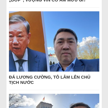
„DỚP“, VƯỢNG VIN CÓ ÂM MƯU GÌ?
ĐÁ LƯƠNG CƯỜNG, TÔ LÂM LÊN CHỦ
TỊCH NƯỚC