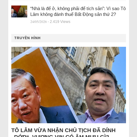
“Nhà là để ở, không phải để tích sản”: Vì sao Tô
Lâm không đánh thuế Bất Động sản thứ 2?
24/05/2026
- 2.419 Views
TRUYỀN HÌNH
TÔ LÂM VỪA NHẬN CHỦ TỊCH ĐÃ DÍNH