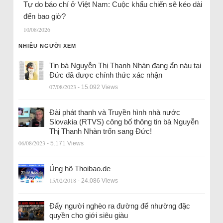
Tự do báo chí ở Việt Nam: Cuộc khẩu chiến sẽ kéo dài
đến bao giờ?
10/08/2026
NHIỀU NGƯỜI XEM
Tin bà Nguyễn Thị Thanh Nhàn đang ẩn náu tại
Đức đã được chính thức xác nhận
07/08/2023
- 15.092 Views
Đài phát thanh và Truyền hình nhà nước
Slovakia (RTVS) công bố thông tin bà Nguyễn
Thị Thanh Nhàn trốn sang Đức!
06/08/2023
- 5.171 Views
Ủng hộ Thoibao.de
15/02/2018
- 24.086 Views
Đẩy người nghèo ra đường để nhường đặc
quyền cho giới siêu giàu