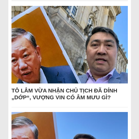
TÔ LÂM VỪA NHẬN CHỦ TỊCH ĐÃ DÍNH
„DỚP“, VƯỢNG VIN CÓ ÂM MƯU GÌ?