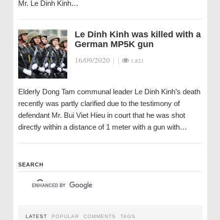
Mr. Le Dinh Kinh…
Le Dinh Kinh was killed with a
German MP5K gun
16/09/2020
|
|
1.821
Elderly Dong Tam communal leader Le Dinh Kinh’s death
recently was partly clarified due to the testimony of
defendant Mr. Bui Viet Hieu in court that he was shot
directly within a distance of 1 meter with a gun with…
SEARCH
LATEST
POPULAR
COMMENTS
TAGS