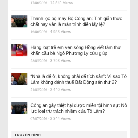
17/06/2026
- 14.541 Views
Thanh lọc bộ máy Bộ Công an: Tinh giản thực
chất hay vẫn là màn trình diễn lấy lệ?
16/06/2026
- 4.953 Views
Hàng loạt trẻ em ven sông Hồng viết tâm thư
khẩn cầu bà Ngô Phương Ly cứu giúp
28/05/2026
- 3.793 Views
“Nhà là để ở, không phải để tích sản”: Vì sao Tô
Lâm không đánh thuế Bất Động sản thứ 2?
24/05/2026
- 2.440 Views
Công an gây thiệt hại được miễn tội hình sự: Nỗ
lực loại trừ trách nhiệm của Tô Lâm?
07/07/2026
- 2.344 Views
TRUYỀN HÌNH