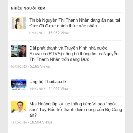
NHIỀU NGƯỜI XEM
Tin bà Nguyễn Thị Thanh Nhàn đang ẩn náu tại
Đức đã được chính thức xác nhận
07/08/2023
- 15.067 Views
Đài phát thanh và Truyền hình nhà nước
Slovakia (RTVS) công bố thông tin bà Nguyễn
Thị Thanh Nhàn trốn sang Đức!
06/08/2023
- 5.165 Views
Ủng hộ Thoibao.de
15/02/2018
- 24.057 Views
Mai Hoàng lập kỷ lục thăng tiến: Vì sao “ngôi
sao” Tây Bắc trở thành điểm nóng của Bộ Công
an?
11/05/2026
- 18.504 Views