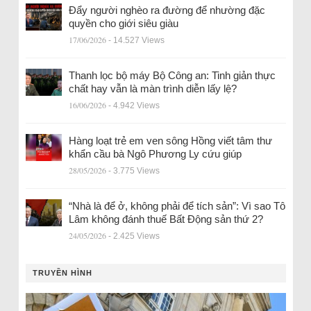
Đẩy người nghèo ra đường để nhường đặc
quyền cho giới siêu giàu
17/06/2026
- 14.527 Views
Thanh lọc bộ máy Bộ Công an: Tinh giản thực
chất hay vẫn là màn trình diễn lấy lệ?
16/06/2026
- 4.942 Views
Hàng loạt trẻ em ven sông Hồng viết tâm thư
khẩn cầu bà Ngô Phương Ly cứu giúp
28/05/2026
- 3.775 Views
“Nhà là để ở, không phải để tích sản”: Vì sao Tô
Lâm không đánh thuế Bất Động sản thứ 2?
24/05/2026
- 2.425 Views
TRUYỀN HÌNH