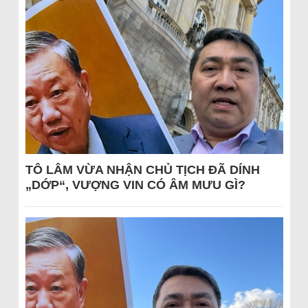
TÔ LÂM VỪA NHẬN CHỦ TỊCH ĐÃ DÍNH
„DỚP“, VƯỢNG VIN CÓ ÂM MƯU GÌ?