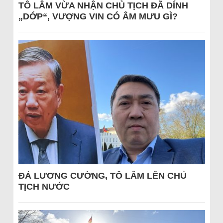
TÔ LÂM VỪA NHẬN CHỦ TỊCH ĐÃ DÍNH
„DỚP“, VƯỢNG VIN CÓ ÂM MƯU GÌ?
ĐÁ LƯƠNG CƯỜNG, TÔ LÂM LÊN CHỦ
TỊCH NƯỚC