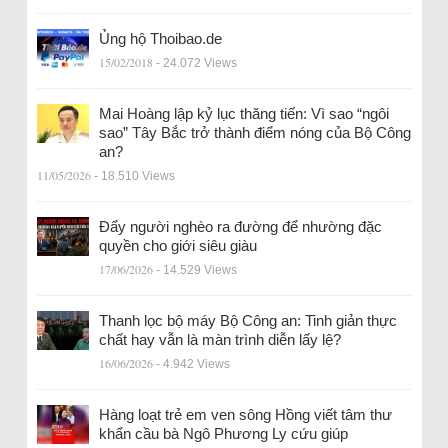
Ủng hộ Thoibao.de
15/02/2018
- 24.072 Views
Mai Hoàng lập kỷ lục thăng tiến: Vì sao “ngôi
sao” Tây Bắc trở thành điểm nóng của Bộ Công
an?
11/05/2026
- 18.510 Views
Đẩy người nghèo ra đường để nhường đặc
quyền cho giới siêu giàu
17/06/2026
- 14.529 Views
Thanh lọc bộ máy Bộ Công an: Tinh giản thực
chất hay vẫn là màn trình diễn lấy lệ?
16/06/2026
- 4.942 Views
Hàng loạt trẻ em ven sông Hồng viết tâm thư
khẩn cầu bà Ngô Phương Ly cứu giúp