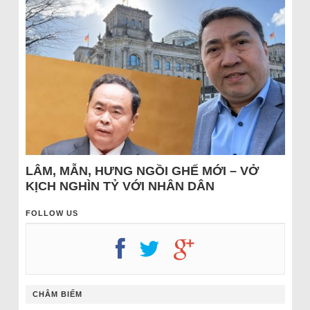
LÂM, MẪN, HƯNG NGỒI GHẾ MỚI – VỞ
KỊCH NGHÌN TỶ VỚI NHÂN DÂN
FOLLOW US
CHÂM BIẾM