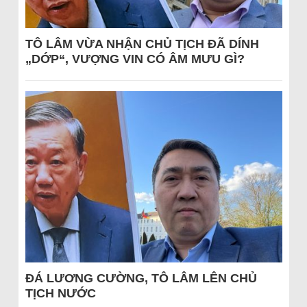
TÔ LÂM VỪA NHẬN CHỦ TỊCH ĐÃ DÍNH
„DỚP“, VƯỢNG VIN CÓ ÂM MƯU GÌ?
ĐÁ LƯƠNG CƯỜNG, TÔ LÂM LÊN CHỦ
TỊCH NƯỚC