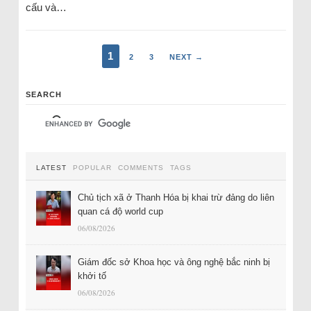
cấu và…
1
2
3
NEXT →
SEARCH
LATEST
POPULAR
COMMENTS
TAGS
Chủ tịch xã ở Thanh Hóa bị khai trừ đảng do liên
quan cá độ world cup
06/08/2026
Giám đốc sở Khoa học và ông nghệ bắc ninh bị
khởi tố
06/08/2026