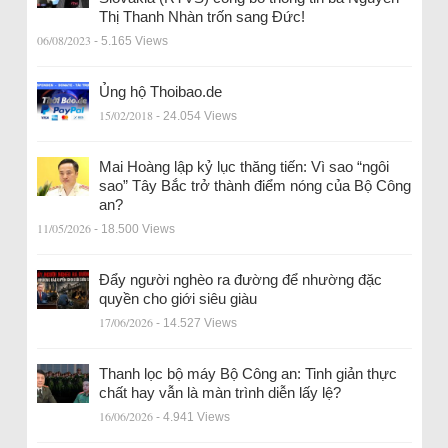
Thị Thanh Nhàn trốn sang Đức!
06/08/2023
- 5.165 Views
Ủng hộ Thoibao.de
15/02/2018
- 24.054 Views
Mai Hoàng lập kỷ lục thăng tiến: Vì sao “ngôi
sao” Tây Bắc trở thành điểm nóng của Bộ Công
an?
11/05/2026
- 18.500 Views
Đẩy người nghèo ra đường để nhường đặc
quyền cho giới siêu giàu
17/06/2026
- 14.527 Views
Thanh lọc bộ máy Bộ Công an: Tinh giản thực
chất hay vẫn là màn trình diễn lấy lệ?
16/06/2026
- 4.941 Views