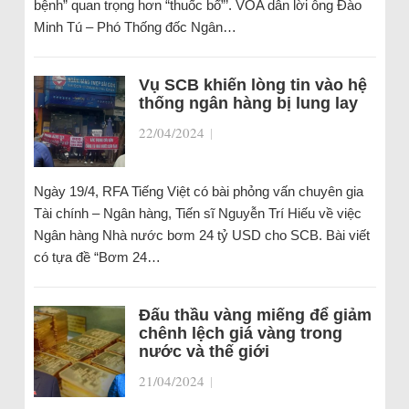
bệnh” quan trọng hơn “thuốc bổ”’. VOA dẫn lời ông Đào
Minh Tú – Phó Thống đốc Ngân…
Vụ SCB khiến lòng tin vào hệ
thống ngân hàng bị lung lay
22/04/2024
|
Ngày 19/4, RFA Tiếng Việt có bài phỏng vấn chuyên gia
Tài chính – Ngân hàng, Tiến sĩ Nguyễn Trí Hiếu về việc
Ngân hàng Nhà nước bơm 24 tỷ USD cho SCB. Bài viết
có tựa đề “Bơm 24…
Đấu thầu vàng miếng để giảm
chênh lệch giá vàng trong
nước và thế giới
21/04/2024
|