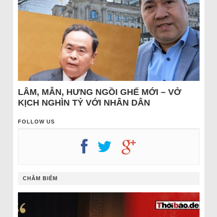
LÂM, MẪN, HƯNG NGỒI GHẾ MỚI – VỞ
KỊCH NGHÌN TỶ VỚI NHÂN DÂN
FOLLOW US
CHÂM BIẾM