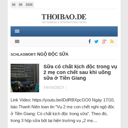
06
08
2026
NGỘ ĐỘC SỮA
SCHLAGWORT:
Sữa có chất kịch độc trong vụ
2 mẹ con chết sau khi uống
sữa ở Tiền Giang
19/10/2023
|
Link Video: https://youtu.be/iDdRBXpcGO0 Ngày 17/10,
báo Thanh Niên loan tin “Vụ 2 mẹ con chết nghi ngộ độc
ở Tiền Giang: Có chất kịch độc trong sữa”. Theo đó,
trong 3 hộp sữa bột tại hiện trường vụ „2 mẹ…