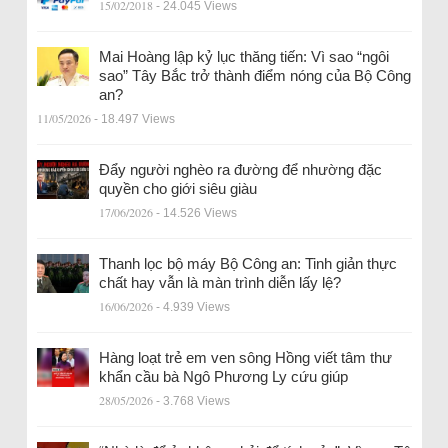
15/02/2018
- 24.045 Views
Mai Hoàng lập kỷ lục thăng tiến: Vì sao “ngôi
sao” Tây Bắc trở thành điểm nóng của Bộ Công
an?
11/05/2026
- 18.497 Views
Đẩy người nghèo ra đường để nhường đặc
quyền cho giới siêu giàu
17/06/2026
- 14.526 Views
Thanh lọc bộ máy Bộ Công an: Tinh giản thực
chất hay vẫn là màn trình diễn lấy lệ?
16/06/2026
- 4.939 Views
Hàng loạt trẻ em ven sông Hồng viết tâm thư
khẩn cầu bà Ngô Phương Ly cứu giúp
28/05/2026
- 3.768 Views