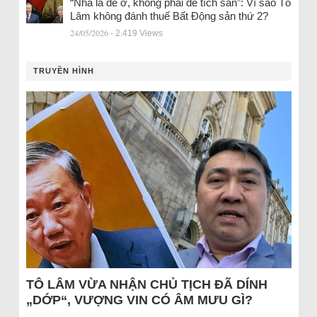
“Nhà là để ở, không phải để tích sản”: Vì sao Tô
Lâm không đánh thuế Bất Động sản thứ 2?
24/05/2026
- 2.419 Views
TRUYỀN HÌNH
TÔ LÂM VỪA NHẬN CHỦ TỊCH ĐÃ DÍNH
„DỚP“, VƯỢNG VIN CÓ ÂM MƯU GÌ?