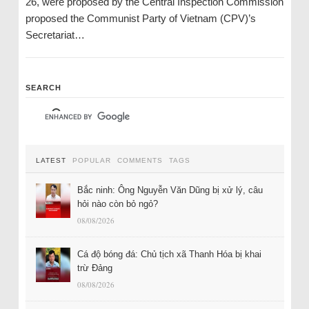
26, were proposed by the Central Inspection Commission
proposed the Communist Party of Vietnam (CPV)’s
Secretariat…
SEARCH
LATEST
POPULAR
COMMENTS
TAGS
Bắc ninh: Ông Nguyễn Văn Dũng bị xử lý, câu
hỏi nào còn bỏ ngỏ?
08/08/2026
Cá độ bóng đá: Chủ tịch xã Thanh Hóa bị khai
trừ Đảng
08/08/2026