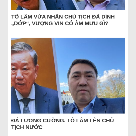
TÔ LÂM VỪA NHẬN CHỦ TỊCH ĐÃ DÍNH
„DỚP“, VƯỢNG VIN CÓ ÂM MƯU GÌ?
ĐÁ LƯƠNG CƯỜNG, TÔ LÂM LÊN CHỦ
TỊCH NƯỚC