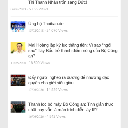
Thị Thanh Nhàn trốn sang Đức!
06/08/2023
- 5.165 Views
Ủng hộ Thoibao.de
15/02/2018
- 24.070 Views
Mai Hoàng lập kỷ lục thăng tiến: Vì sao “ngôi
sao” Tây Bắc trở thành điểm nóng của Bộ Công
an?
11/05/2026
- 18.509 Views
Đẩy người nghèo ra đường để nhường đặc
quyền cho giới siêu giàu
17/06/2026
- 14.529 Views
Thanh lọc bộ máy Bộ Công an: Tinh giản thực
chất hay vẫn là màn trình diễn lấy lệ?
16/06/2026
- 4.942 Views