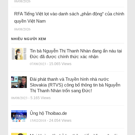
06/08/2026
RFA Tiếng Việt lọt vào danh sách „phản động“ của chính
quyền Việt Nam
06/08/2026
NHIỀU NGƯỜI XEM
Tin bà Nguyễn Thị Thanh Nhàn đang ẩn náu tại
Đức đã được chính thức xác nhận
07/08/2023
- 15.065 Views
Đài phát thanh và Truyền hình nhà nước
Slovakia (RTVS) công bố thông tin bà Nguyễn
Thị Thanh Nhàn trốn sang Đức!
06/08/2023
- 5.165 Views
Ủng hộ Thoibao.de
15/02/2018
- 24.054 Views