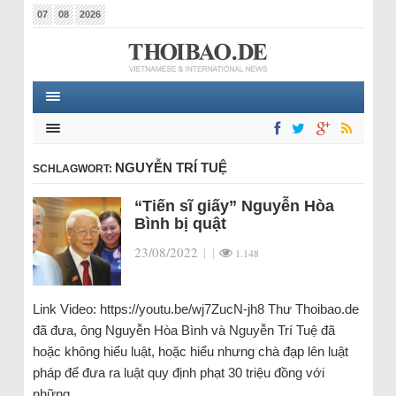
07
08
2026
NGUYỄN TRÍ TUỆ
SCHLAGWORT:
“Tiến sĩ giấy” Nguyễn Hòa
Bình bị quật
23/08/2022
|
|
1.148
Link Video: https://youtu.be/wj7ZucN-jh8 Thư Thoibao.de
đã đưa, ông Nguyễn Hòa Bình và Nguyễn Trí Tuệ đã
hoặc không hiểu luật, hoặc hiểu nhưng chà đạp lên luật
pháp để đưa ra luật quy định phạt 30 triệu đồng với
những…