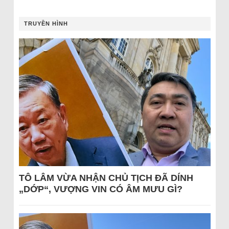
TRUYỀN HÌNH
TÔ LÂM VỪA NHẬN CHỦ TỊCH ĐÃ DÍNH
„DỚP“, VƯỢNG VIN CÓ ÂM MƯU GÌ?