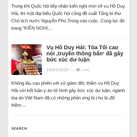
Trong khi Quốc hội tiếp nhận kiến nghị mới về vụ Hồ Duy
Hải, thì một đại biểu Quốc hội cũng đề xuất Tổng bí thư
Chủ tịch nước Nguyễn Phú Trọng vào cuộc. Cùng lúc đó
trang “KIẾN NGHỊ…
Vụ Hồ Duy Hải: Tòa Tối cao
nói ‚truyền thông bẩn‘ đã gây
bức xúc dư luận
16/05/2020
|
|
2.942
Không lâu sau phiên xét xử giám đốc thẩm vụ Hồ Duy
Hải với kết luận y án tử hình gây bức xúc dư luận, ngành
tòa án Việt Nam đã có những phản ứng bị cho là ‚đổ
thềm…
SEARCH