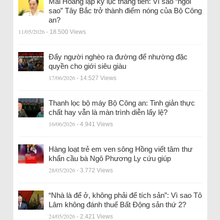
Mai Hoàng lập kỷ lục thăng tiến: Vì sao “ngôi
sao” Tây Bắc trở thành điểm nóng của Bộ Công
an?
11/05/2026
- 18.500 Views
Đẩy người nghèo ra đường để nhường đặc
quyền cho giới siêu giàu
17/06/2026
- 14.527 Views
Thanh lọc bộ máy Bộ Công an: Tinh giản thực
chất hay vẫn là màn trình diễn lấy lệ?
16/06/2026
- 4.941 Views
Hàng loạt trẻ em ven sông Hồng viết tâm thư
khẩn cầu bà Ngô Phương Ly cứu giúp
28/05/2026
- 3.772 Views
“Nhà là để ở, không phải để tích sản”: Vì sao Tô
Lâm không đánh thuế Bất Động sản thứ 2?
24/05/2026
- 2.421 Views