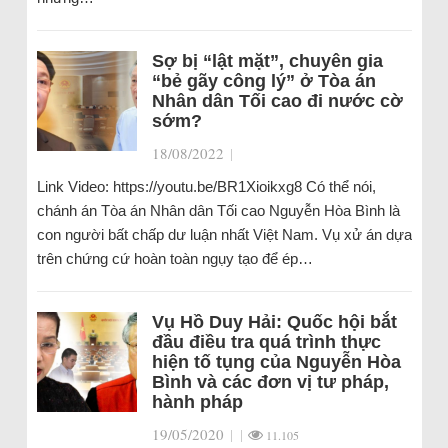
Sợ bị “lật mặt”, chuyên gia
“bẻ gãy công lý” ở Tòa án
Nhân dân Tối cao đi nước cờ
sớm?
18/08/2022
|
Link Video: https://youtu.be/BR1Xioikxg8 Có thể nói,
chánh án Tòa án Nhân dân Tối cao Nguyễn Hòa Bình là
con người bất chấp dư luận nhất Việt Nam. Vụ xử án dựa
trên chứng cứ hoàn toàn ngụy tạo để ép…
Vụ Hồ Duy Hải: Quốc hội bắt
đầu điều tra quá trình thực
hiện tố tụng của Nguyễn Hòa
Bình và các đơn vị tư pháp,
hành pháp
19/05/2020
|
|
11.105