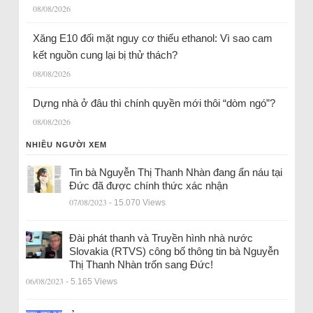
08/08/2026
Xăng E10 đối mặt nguy cơ thiếu ethanol: Vì sao cam
kết nguồn cung lại bị thử thách?
08/08/2026
Dựng nhà ở đâu thì chính quyền mới thôi “dòm ngó”?
08/08/2026
NHIỀU NGƯỜI XEM
Tin bà Nguyễn Thị Thanh Nhàn đang ẩn náu tại
Đức đã được chính thức xác nhận
07/08/2023
- 15.070 Views
Đài phát thanh và Truyền hình nhà nước
Slovakia (RTVS) công bố thông tin bà Nguyễn
Thị Thanh Nhàn trốn sang Đức!
06/08/2023
- 5.165 Views