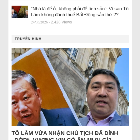
“Nhà là để ở, không phải để tích sản”: Vì sao Tô
Lâm không đánh thuế Bất Động sản thứ 2?
24/05/2026
- 2.428 Views
TRUYỀN HÌNH
TÔ LÂM VỪA NHẬN CHỦ TỊCH ĐÃ DÍNH