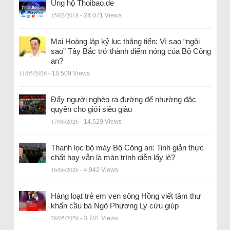
Ủng hộ Thoibao.de
15/02/2018
- 24.071 Views
Mai Hoàng lập kỷ lục thăng tiến: Vì sao “ngôi
sao” Tây Bắc trở thành điểm nóng của Bộ Công
an?
11/05/2026
- 18.509 Views
Đẩy người nghèo ra đường để nhường đặc
quyền cho giới siêu giàu
17/06/2026
- 14.529 Views
Thanh lọc bộ máy Bộ Công an: Tinh giản thực
chất hay vẫn là màn trình diễn lấy lệ?
16/06/2026
- 4.942 Views
Hàng loạt trẻ em ven sông Hồng viết tâm thư
khẩn cầu bà Ngô Phương Ly cứu giúp
28/05/2026
- 3.781 Views