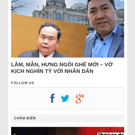
LÂM, MẪN, HƯNG NGỒI GHẾ MỚI – VỞ
KỊCH NGHÌN TỶ VỚI NHÂN DÂN
FOLLOW US
CHÂM BIẾM