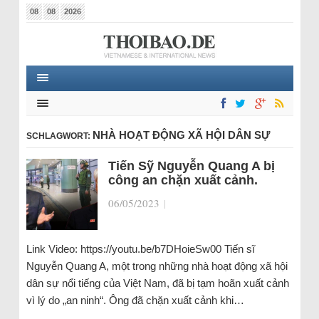
08
08
2026
NHÀ HOẠT ĐỘNG XÃ HỘI DÂN SỰ
SCHLAGWORT:
Tiến Sỹ Nguyễn Quang A bị
công an chặn xuất cảnh.
06/05/2023
|
Link Video: https://youtu.be/b7DHoieSw00 Tiến sĩ
Nguyễn Quang A, một trong những nhà hoạt động xã hội
dân sự nổi tiếng của Việt Nam, đã bị tạm hoãn xuất cảnh
vì lý do „an ninh“. Ông đã chặn xuất cảnh khi…