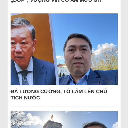
„DỚP“, VƯỢNG VIN CÓ ÂM MƯU GÌ?
ĐÁ LƯƠNG CƯỜNG, TÔ LÂM LÊN CHỦ
TỊCH NƯỚC