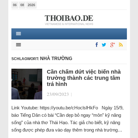
06
08
2026
NHÀ TRƯỜNG
SCHLAGWORT:
Cần chấm dứt việc biến nhà
trường thành các trung tâm
trá hình
23/09/2023
|
Link Youtube: https://youtu.be/cHoclslHkFo Ngày 15/9,
báo Tiếng Dân có bài “Cần dẹp bỏ ngay “môn” kỹ năng
sống” của nhà thơ Thái Hạo. Tác giả cho biết, kỹ năng
sống được phép đưa vào dạy thêm trong nhà trường…