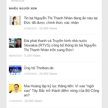
06/08/2026
NHIỀU NGƯỜI XEM
Tin bà Nguyễn Thị Thanh Nhàn đang ẩn náu tại
Đức đã được chính thức xác nhận
07/08/2023
- 15.065 Views
Đài phát thanh và Truyền hình nhà nước
Slovakia (RTVS) công bố thông tin bà Nguyễn
Thị Thanh Nhàn trốn sang Đức!
06/08/2023
- 5.164 Views
Ủng hộ Thoibao.de
15/02/2018
- 24.054 Views
Mai Hoàng lập kỷ lục thăng tiến: Vì sao “ngôi
sao” Tây Bắc trở thành điểm nóng của Bộ Công
an?
11/05/2026
- 18.500 Views