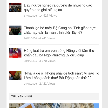
Đẩy người nghèo ra đường để nhường đặc
quyền cho giới siêu giàu
17/06/2026
- 14.527 Views
Thanh lọc bộ máy Bộ Công an: Tinh giản thực
chất hay vẫn là màn trình diễn lấy lệ?
16/06/2026
- 4.941 Views
Hàng loạt trẻ em ven sông Hồng viết tâm thư
khẩn cầu bà Ngô Phương Ly cứu giúp
28/05/2026
- 3.770 Views
“Nhà là để ở, không phải để tích sản”: Vì sao Tô
Lâm không đánh thuế Bất Động sản thứ 2?
24/05/2026
- 2.421 Views
TRUYỀN HÌNH