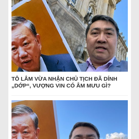
TÔ LÂM VỪA NHẬN CHỦ TỊCH ĐÃ DÍNH
„DỚP“, VƯỢNG VIN CÓ ÂM MƯU GÌ?