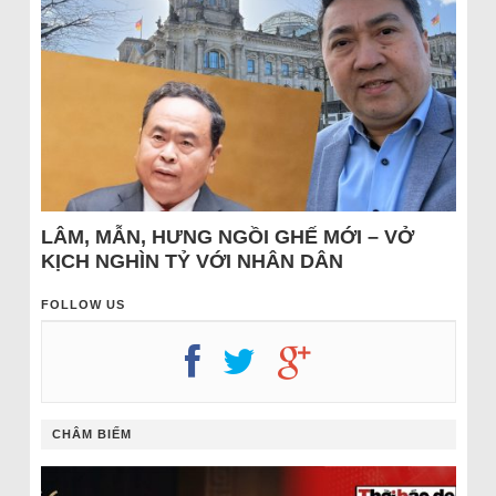
LÂM, MẪN, HƯNG NGỒI GHẾ MỚI – VỞ
KỊCH NGHÌN TỶ VỚI NHÂN DÂN
FOLLOW US
CHÂM BIẾM