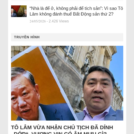
“Nhà là để ở, không phải để tích sản”: Vì sao Tô
Lâm không đánh thuế Bất Động sản thứ 2?
24/05/2026
- 2.426 Views
TRUYỀN HÌNH
TÔ LÂM VỪA NHẬN CHỦ TỊCH ĐÃ DÍNH