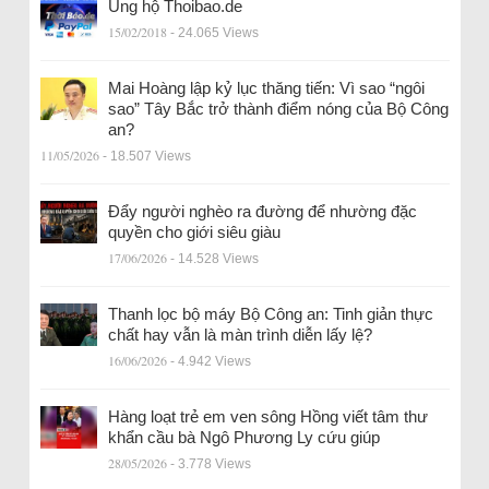
Ủng hộ Thoibao.de
15/02/2018
- 24.065 Views
Mai Hoàng lập kỷ lục thăng tiến: Vì sao “ngôi
sao” Tây Bắc trở thành điểm nóng của Bộ Công
an?
11/05/2026
- 18.507 Views
Đẩy người nghèo ra đường để nhường đặc
quyền cho giới siêu giàu
17/06/2026
- 14.528 Views
Thanh lọc bộ máy Bộ Công an: Tinh giản thực
chất hay vẫn là màn trình diễn lấy lệ?
16/06/2026
- 4.942 Views
Hàng loạt trẻ em ven sông Hồng viết tâm thư
khẩn cầu bà Ngô Phương Ly cứu giúp
28/05/2026
- 3.778 Views