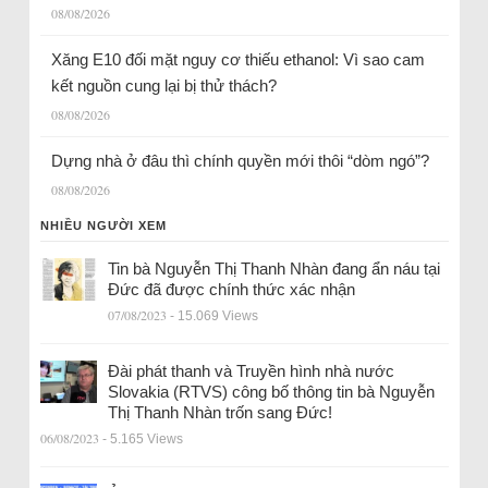
08/08/2026
Xăng E10 đối mặt nguy cơ thiếu ethanol: Vì sao cam
kết nguồn cung lại bị thử thách?
08/08/2026
Dựng nhà ở đâu thì chính quyền mới thôi “dòm ngó”?
08/08/2026
NHIỀU NGƯỜI XEM
Tin bà Nguyễn Thị Thanh Nhàn đang ẩn náu tại
Đức đã được chính thức xác nhận
07/08/2023
- 15.069 Views
Đài phát thanh và Truyền hình nhà nước
Slovakia (RTVS) công bố thông tin bà Nguyễn
Thị Thanh Nhàn trốn sang Đức!
06/08/2023
- 5.165 Views