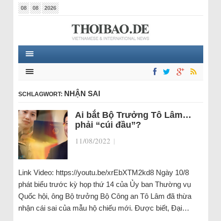
08
08
2026
NHẬN SAI
SCHLAGWORT:
Ai bắt Bộ Trưởng Tô Lâm…
phải “cúi đầu”?
11/08/2022
|
Link Video: https://youtu.be/xrEbXTM2kd8 Ngày 10/8
phát biểu trước kỳ họp thứ 14 của Ủy ban Thường vụ
Quốc hội, ông Bộ trưởng Bộ Công an Tô Lâm đã thừa
nhận cái sai của mẫu hộ chiếu mới. Được biết, Đại…