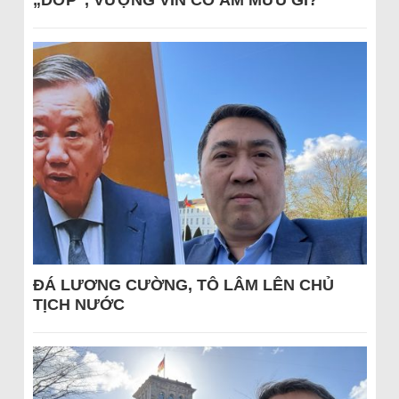
„DỚP“, VƯỢNG VIN CÓ ÂM MƯU GÌ?
ĐÁ LƯƠNG CƯỜNG, TÔ LÂM LÊN CHỦ
TỊCH NƯỚC