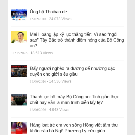
Ủng hộ Thoibao.de
15/02/2018
- 24.073 Views
Mai Hoàng lập kỷ lục thăng tiến: Vì sao “ngôi
sao” Tây Bắc trở thành điểm nóng của Bộ Công
an?
11/05/2026
- 18.513 Views
Đẩy người nghèo ra đường để nhường đặc
quyền cho giới siêu giàu
17/06/2026
- 14.530 Views
Thanh lọc bộ máy Bộ Công an: Tinh giản thực
chất hay vẫn là màn trình diễn lấy lệ?
16/06/2026
- 4.943 Views
Hàng loạt trẻ em ven sông Hồng viết tâm thư
khẩn cầu bà Ngô Phương Ly cứu giúp