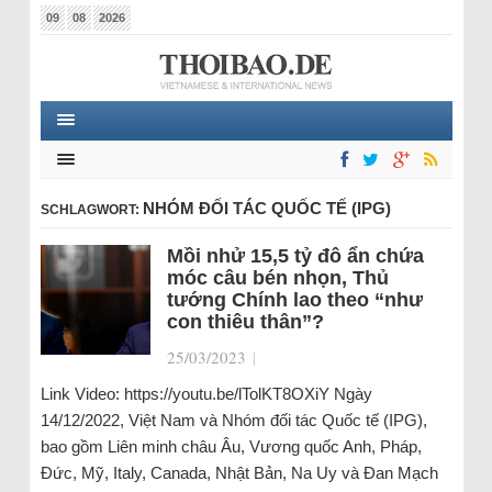
09
08
2026
NHÓM ĐỐI TÁC QUỐC TẾ (IPG)
SCHLAGWORT:
Mồi nhử 15,5 tỷ đô ẩn chứa
móc câu bén nhọn, Thủ
tướng Chính lao theo “như
con thiêu thân”?
25/03/2023
|
Link Video: https://youtu.be/lTolKT8OXiY Ngày
14/12/2022, Việt Nam và Nhóm đối tác Quốc tế (IPG),
bao gồm Liên minh châu Âu, Vương quốc Anh, Pháp,
Đức, Mỹ, Italy, Canada, Nhật Bản, Na Uy và Đan Mạch