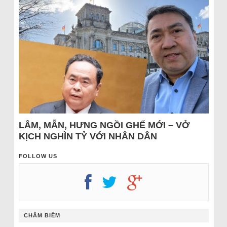
LÂM, MẪN, HƯNG NGỒI GHẾ MỚI – VỞ
KỊCH NGHÌN TỶ VỚI NHÂN DÂN
FOLLOW US
CHÂM BIẾM