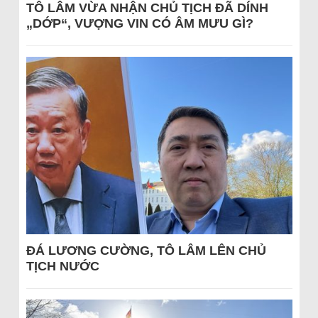
TÔ LÂM VỪA NHẬN CHỦ TỊCH ĐÃ DÍNH
„DỚP“, VƯỢNG VIN CÓ ÂM MƯU GÌ?
ĐÁ LƯƠNG CƯỜNG, TÔ LÂM LÊN CHỦ
TỊCH NƯỚC