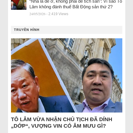
“Nhà là để ở, không phải để tích sản”: Vì sao Tô
Lâm không đánh thuế Bất Động sản thứ 2?
24/05/2026
- 2.419 Views
TRUYỀN HÌNH
TÔ LÂM VỪA NHẬN CHỦ TỊCH ĐÃ DÍNH
„DỚP“, VƯỢNG VIN CÓ ÂM MƯU GÌ?