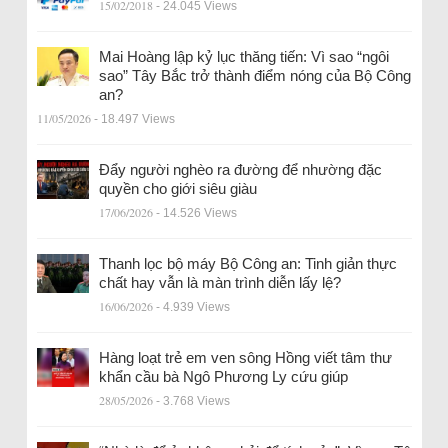
15/02/2018
- 24.045 Views
Mai Hoàng lập kỷ lục thăng tiến: Vì sao “ngôi
sao” Tây Bắc trở thành điểm nóng của Bộ Công
an?
11/05/2026
- 18.497 Views
Đẩy người nghèo ra đường để nhường đặc
quyền cho giới siêu giàu
17/06/2026
- 14.526 Views
Thanh lọc bộ máy Bộ Công an: Tinh giản thực
chất hay vẫn là màn trình diễn lấy lệ?
16/06/2026
- 4.939 Views
Hàng loạt trẻ em ven sông Hồng viết tâm thư
khẩn cầu bà Ngô Phương Ly cứu giúp
28/05/2026
- 3.768 Views