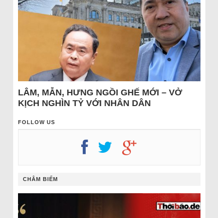
LÂM, MẪN, HƯNG NGỒI GHẾ MỚI – VỞ
KỊCH NGHÌN TỶ VỚI NHÂN DÂN
FOLLOW US
CHÂM BIẾM