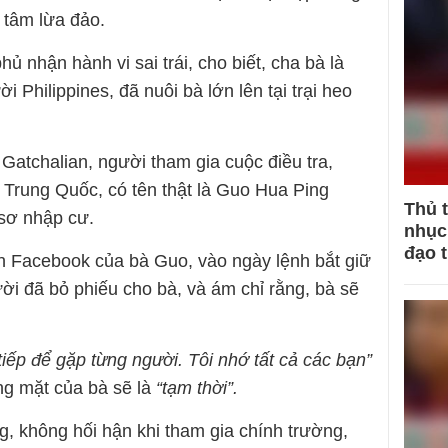
g tâm lừa đảo.
 nhận hành vi sai trái, cho biết, cha bà là
Philippines, đã nuôi bà lớn lên tại trại heo
atchalian, người tham gia cuộc điều tra,
 Trung Quốc, có tên thật là Guo Hua Ping
Thủ 
 sơ nhập cư.
nhục 
đạo 
n Facebook của bà Guo, vào ngày lệnh bắt giữ
i đã bỏ phiếu cho bà, và ám chỉ rằng, bà sẽ
 tiếp để gặp từng người. Tôi nhớ tất cả các bạn”
ng mặt của bà sẽ là
“tạm thời”.
g, không hối hận khi tham gia chính trường,