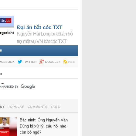
Đại án bắt cóc TXT
Nguyễn Hải Long bị kết án hỗ
trợ mật vụ VN bắt cóc TXT
E
ACEBOOK
TWITTER
GOOGLE+
RSS
H
EST
POPULAR
COMMENTS
TAGS
Bắc ninh: Ông Nguyễn Văn
Dũng bị xử lý, câu hỏi nào
còn bỏ ngỏ?