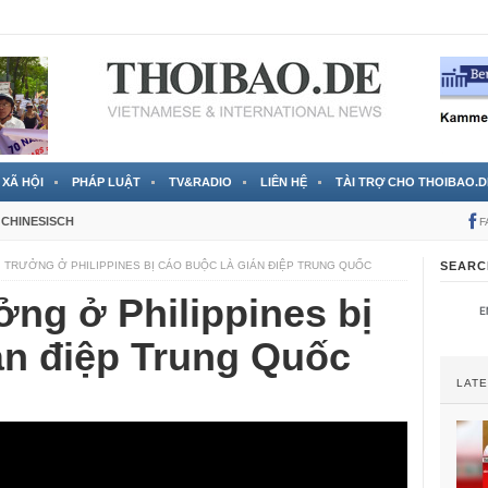
 đã được chính thức xác nhận
3 Jahren ago
XÃ HỘI
PHÁP LUẬT
TV&RADIO
LIÊN HỆ
TÀI TRỢ CHO THOIBAO.D
CHINESISCH
F
Ị TRƯỞNG Ở PHILIPPINES BỊ CÁO BUỘC LÀ GIÁN ĐIỆP TRUNG QUỐC
SEARC
ởng ở Philippines bị
án điệp Trung Quốc
LAT