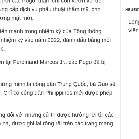
dưới các Pogo, thậm chí còn vươn vòi đến
ng cấp dịch vụ phẫu thuật thẩm mỹ, cho
NEUES
ương mặt mới.
Lon
viên
riển mạnh trong nhiệm kỳ của Tổng thống
c nhiệm kỳ vào năm 2022, đánh dấu bằng mối
c.
n tại Ferdinand Marcos Jr., các Pogo đã bị
hứng minh là công dân Trung Quốc, bà Guo sẽ
g. Chỉ có công dân Philippines mới được phép
g đối với những cử tri được hưởng lợi từ các
 bà, được ghi lại rộng rãi trên các trang mạng