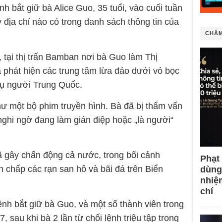
h bắt giữ bà Alice Guo, 35 tuổi, vào cuối tuần
kỳ địa chỉ nào có trong danh sách thông tin của
CHÂM
 tại thị trấn Bamban nơi bà Guo làm Thị
 phát hiện các trung tâm lừa đảo dưới vỏ bọc
vụ người Trung Quốc.
ư một bộ phim truyền hình. Bà đã bị thẩm vấn
nghi ngờ đang làm gián điệp hoặc „là người“
 gây chấn động cả nước, trong bối cảnh
Phạt
nh chấp các rạn san hô và bãi đá trên Biển
dùng
nhiệ
chí
ệnh bắt giữ bà Guo, và một số thành viên trong
, sau khi bà 2 lần từ chối lệnh triệu tập trong