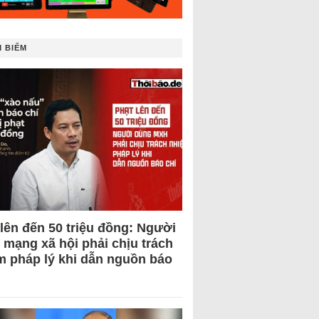
 BIẾM
 lên đến 50 triệu đồng: Người
 mạng xã hội phải chịu trách
m pháp lý khi dẫn nguồn báo