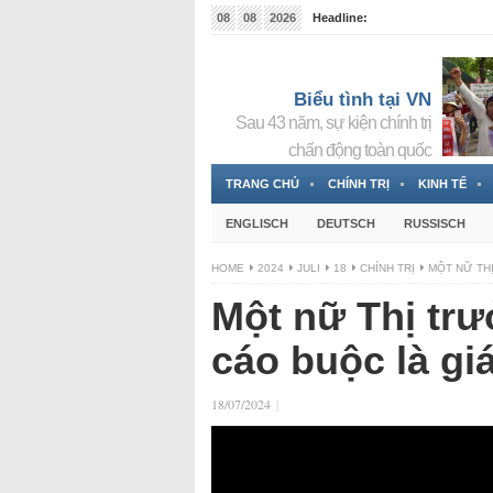
08
08
2026
Headline:
Tin bà Nguyễn Thị Thanh Nhàn đang ẩn náu tại Đức
Biểu tình tại VN
Sau 43 năm, sự kiện chính trị
chấn động toàn quốc
TRANG CHỦ
CHÍNH TRỊ
KINH TẾ
ENGLISCH
DEUTSCH
RUSSISCH
HOME
2024
JULI
18
CHÍNH TRỊ
MỘT NỮ TH
Một nữ Thị trư
cáo buộc là gi
18/07/2024
|