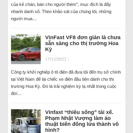
của kẻ chán, bán cho người thèm”, mục đích là đẩy
nhanh danh số. Theo khảo sát của chúng tôi, những
người mua…
VinFast VF8 đơn giản là chưa
sẵn sàng cho thị trường Hoa
Kỳ
17/12/2022
|
Công ty khởi nghiệp ô tô điện đã đưa tôi đến trụ sở chính
tại Việt Nam để lái chiếc xe điện đầu tiên dành cho thị
trường Hoa Kỳ. Đó là trải nghiệm kỳ lạ nhất trong cuộc
đời…
Vinfast “thiêu sống” tài xế.
Phạm Nhật Vượng làm ảo
thuật biến đống lửa thành vô
hình?