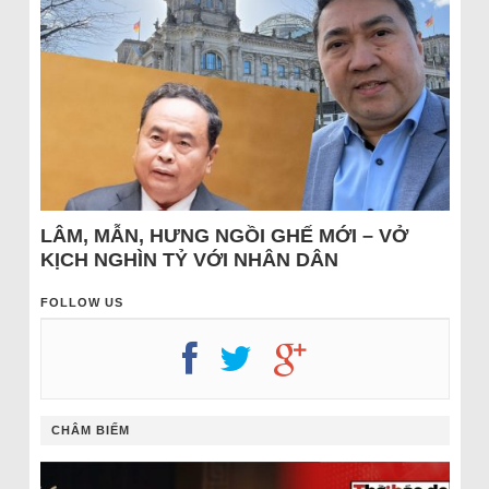
LÂM, MẪN, HƯNG NGỒI GHẾ MỚI – VỞ
KỊCH NGHÌN TỶ VỚI NHÂN DÂN
FOLLOW US
CHÂM BIẾM