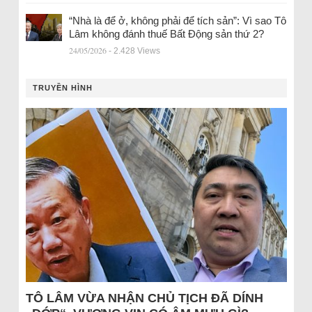
“Nhà là để ở, không phải để tích sản”: Vì sao Tô
Lâm không đánh thuế Bất Động sản thứ 2?
24/05/2026
- 2.428 Views
TRUYỀN HÌNH
TÔ LÂM VỪA NHẬN CHỦ TỊCH ĐÃ DÍNH