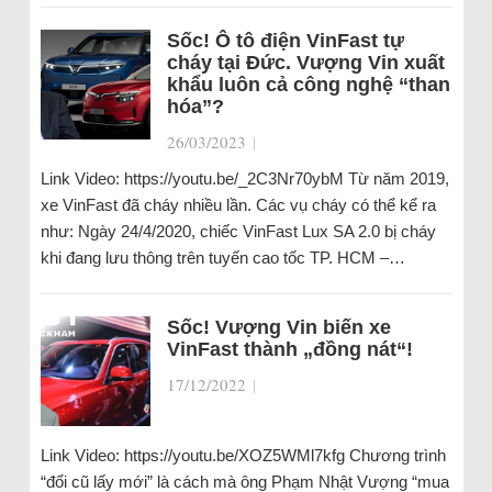
Sốc! Ô tô điện VinFast tự
cháy tại Đức. Vượng Vin xuất
khẩu luôn cả công nghệ “than
hóa”?
26/03/2023
|
Link Video: https://youtu.be/_2C3Nr70ybM Từ năm 2019,
xe VinFast đã cháy nhiều lần. Các vụ cháy có thể kể ra
như: Ngày 24/4/2020, chiếc VinFast Lux SA 2.0 bị cháy
khi đang lưu thông trên tuyến cao tốc TP. HCM –…
Sốc! Vượng Vin biến xe
VinFast thành „đồng nát“!
17/12/2022
|
Link Video: https://youtu.be/XOZ5WMl7kfg Chương trình
“đổi cũ lấy mới” là cách mà ông Phạm Nhật Vượng “mua