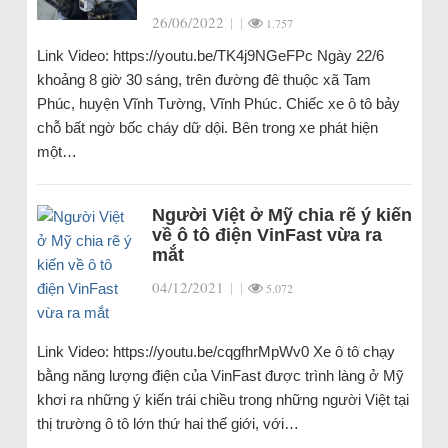
26/06/2022
|
|
1.757
Link Video: https://youtu.be/TK4j9NGeFPc Ngày 22/6
khoảng 8 giờ 30 sáng, trên đường đê thuộc xã Tam
Phúc, huyện Vĩnh Tường, Vĩnh Phúc. Chiếc xe ô tô bảy
chỗ bất ngờ bốc cháy dữ dội. Bên trong xe phát hiện
một…
Người Việt ở Mỹ chia rẽ ý kiến
về ô tô điện VinFast vừa ra
mắt
04/12/2021
|
|
5.072
Link Video: https://youtu.be/cqgfhrMpWv0 Xe ô tô chạy
bằng năng lượng điện của VinFast được trình làng ở Mỹ
khơi ra những ý kiến trái chiều trong những người Việt tại
thị trường ô tô lớn thứ hai thế giới, với…