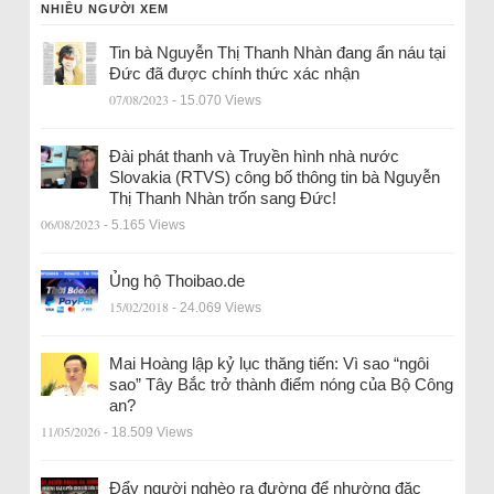
NHIỀU NGƯỜI XEM
Tin bà Nguyễn Thị Thanh Nhàn đang ẩn náu tại
Đức đã được chính thức xác nhận
07/08/2023
- 15.070 Views
Đài phát thanh và Truyền hình nhà nước
Slovakia (RTVS) công bố thông tin bà Nguyễn
Thị Thanh Nhàn trốn sang Đức!
06/08/2023
- 5.165 Views
Ủng hộ Thoibao.de
15/02/2018
- 24.069 Views
Mai Hoàng lập kỷ lục thăng tiến: Vì sao “ngôi
sao” Tây Bắc trở thành điểm nóng của Bộ Công
an?
11/05/2026
- 18.509 Views
Đẩy người nghèo ra đường để nhường đặc