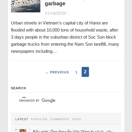
garbage
31/10/2020
|
Urban streets in Vietnam’s capital city of Hanoi are
flooded with about 10,000 tons of household waste, after
3 days people in the suburban district of Soc Son block
garbage trucks from entering the Nam Son landfill, many
newspapers including…
2
← PREVIOUS
1
SEARCH
LATEST
POPULAR
COMMENTS
TAGS
Bắc ninh: Ông Nguyễn Văn Dũng bị xử lý, câu