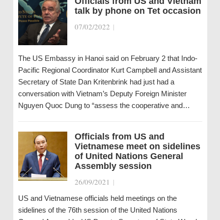
Officials from US and Vietnam
talk by phone on Tet occasion
07/02/2022
|
The US Embassy in Hanoi said on February 2 that Indo-
Pacific Regional Coordinator Kurt Campbell and Assistant
Secretary of State Dan Kritenbrink had just had a
conversation with Vietnam’s Deputy Foreign Minister
Nguyen Quoc Dung to “assess the cooperative and…
Officials from US and
Vietnamese meet on sidelines
of United Nations General
Assembly session
26/09/2021
|
US and Vietnamese officials held meetings on the
sidelines of the 76th session of the United Nations