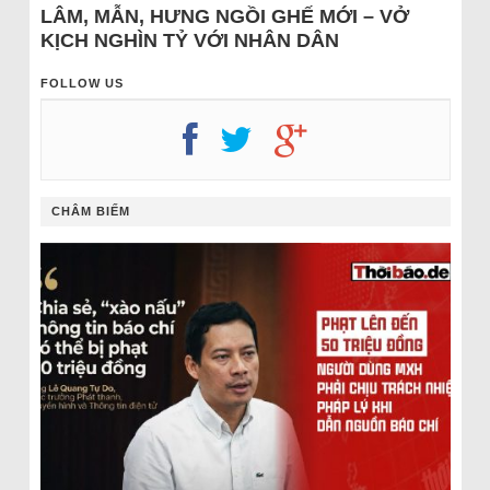
LÂM, MẪN, HƯNG NGỒI GHẾ MỚI – VỞ
KỊCH NGHÌN TỶ VỚI NHÂN DÂN
FOLLOW US
CHÂM BIẾM