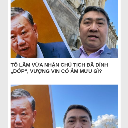
TÔ LÂM VỪA NHẬN CHỦ TỊCH ĐÃ DÍNH
„DỚP“, VƯỢNG VIN CÓ ÂM MƯU GÌ?