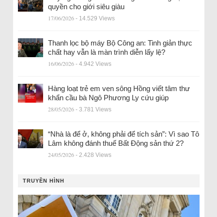
quyền cho giới siêu giàu
17/06/2026
- 14.529 Views
Thanh lọc bộ máy Bộ Công an: Tinh giản thực
chất hay vẫn là màn trình diễn lấy lệ?
16/06/2026
- 4.942 Views
Hàng loạt trẻ em ven sông Hồng viết tâm thư
khẩn cầu bà Ngô Phương Ly cứu giúp
28/05/2026
- 3.781 Views
“Nhà là để ở, không phải để tích sản”: Vì sao Tô
Lâm không đánh thuế Bất Động sản thứ 2?
24/05/2026
- 2.428 Views
TRUYỀN HÌNH