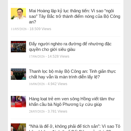
Mai Hoàng lập kỷ lục thăng tiến: Vì sao “ngôi
sao” Tây Bắc trở thành điểm nóng của Bộ Công
an?
11/05/2026
- 18.509 Views
Đẩy người nghèo ra đường để nhường đặc
quyền cho giới siêu giàu
17/06/2026
- 14.528 Views
Thanh lọc bộ máy Bộ Công an: Tinh giản thực
chất hay vẫn là màn trình diễn lấy lệ?
16/06/2026
- 4.942 Views
Hàng loạt trẻ em ven sông Hồng viết tâm thư
khẩn cầu bà Ngô Phương Ly cứu giúp
28/05/2026
- 3.781 Views
“Nhà là để ở, không phải để tích sản”: Vì sao Tô