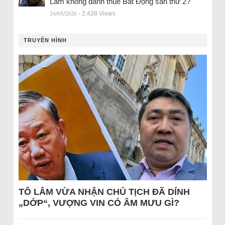
Lâm không đánh thuế Bất Động sản thứ 2?
24/05/2026
- 2.428 Views
TRUYỀN HÌNH
TÔ LÂM VỪA NHẬN CHỦ TỊCH ĐÃ DÍNH
„DỚP“, VƯỢNG VIN CÓ ÂM MƯU GÌ?