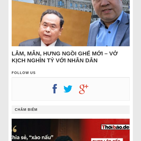
LÂM, MẪN, HƯNG NGỒI GHẾ MỚI – VỞ
KỊCH NGHÌN TỶ VỚI NHÂN DÂN
FOLLOW US
CHÂM BIẾM