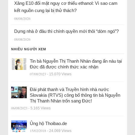
Xăng E10 đối mặt nguy cơ thiếu ethanol: Vì sao cam
kết nguồn cung lại bị thử thách?
08/08/2026
Dựng nhà ở đâu thì chính quyền mới thôi “dòm ngó”?
08/08/2026
NHIỀU NGƯỜI XEM
Tin bà Nguyễn Thị Thanh Nhàn đang ẩn náu tại
Đức đã được chính thức xác nhận
07/08/2023
- 15.070 Views
Đài phát thanh và Truyền hình nhà nước
Slovakia (RTVS) công bố thông tin bà Nguyễn
Thị Thanh Nhàn trốn sang Đức!
06/08/2023
- 5.165 Views
Ủng hộ Thoibao.de
15/02/2018
- 24.069 Views