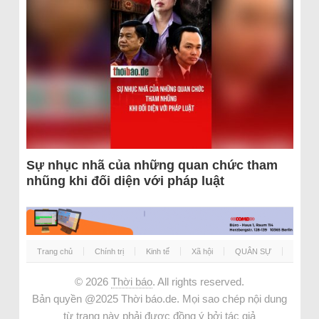
Sự nhục nhã của những quan chức tham
nhũng khi đối diện với pháp luật
Trang chủ
Chính trị
Kinh tế
Xã hội
QUÂN SỰ
© 2026
Thời báo
. All rights reserved.
Bản quyền @2025 Thời báo.de. Mọi sao chép nội dung
từ trang này phải được đồng ý bởi tác giả