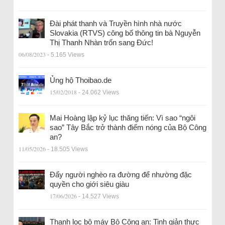
Đài phát thanh và Truyền hình nhà nước
Slovakia (RTVS) công bố thông tin bà Nguyễn
Thị Thanh Nhàn trốn sang Đức!
06/08/2023
- 5.165 Views
Ủng hộ Thoibao.de
15/02/2018
- 24.062 Views
Mai Hoàng lập kỷ lục thăng tiến: Vì sao “ngôi
sao” Tây Bắc trở thành điểm nóng của Bộ Công
an?
11/05/2026
- 18.505 Views
Đẩy người nghèo ra đường để nhường đặc
quyền cho giới siêu giàu
17/06/2026
- 14.527 Views
Thanh lọc bộ máy Bộ Công an: Tinh giản thực