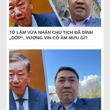
TÔ LÂM VỪA NHẬN CHỦ TỊCH ĐÃ DÍNH
„DỚP“, VƯỢNG VIN CÓ ÂM MƯU GÌ?