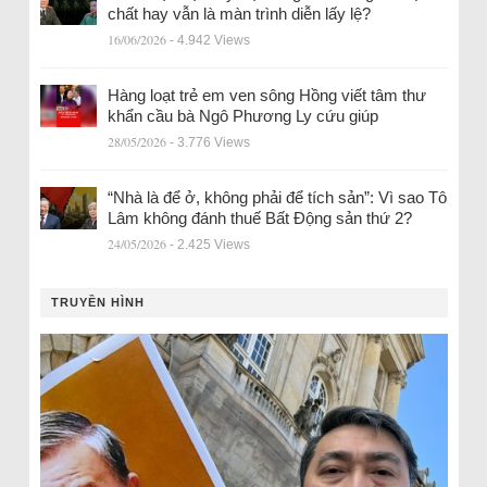
chất hay vẫn là màn trình diễn lấy lệ?
16/06/2026
- 4.942 Views
Hàng loạt trẻ em ven sông Hồng viết tâm thư
khẩn cầu bà Ngô Phương Ly cứu giúp
28/05/2026
- 3.776 Views
“Nhà là để ở, không phải để tích sản”: Vì sao Tô
Lâm không đánh thuế Bất Động sản thứ 2?
24/05/2026
- 2.425 Views
TRUYỀN HÌNH