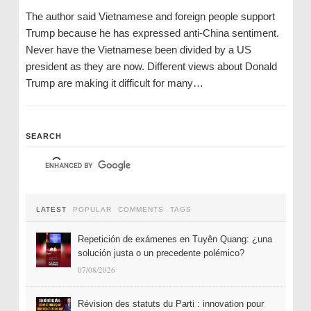
The author said Vietnamese and foreign people support
Trump because he has expressed anti-China sentiment.
Never have the Vietnamese been divided by a US
president as they are now. Different views about Donald
Trump are making it difficult for many…
SEARCH
LATEST
POPULAR
COMMENTS
TAGS
Repetición de exámenes en Tuyên Quang: ¿una
solución justa o un precedente polémico?
07/08/2026
Révision des statuts du Parti : innovation pour