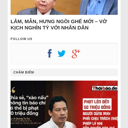
LÂM, MẪN, HƯNG NGỒI GHẾ MỚI – VỞ
KỊCH NGHÌN TỶ VỚI NHÂN DÂN
FOLLOW US
CHÂM BIẾM