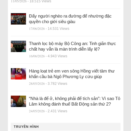
11/05/2026
- 18.515 Views
Đẩy người nghèo ra đường để nhường đặc
quyền cho giới siêu giàu
17/06/2026
- 14.531 Views
Thanh lọc bộ máy Bộ Công an: Tinh giản thực
chất hay vẫn là màn trình diễn lấy lệ?
16/06/2026
- 4.943 Views
Hàng loạt trẻ em ven sông Hồng viết tâm thư
khẩn cầu bà Ngô Phương Ly cứu giúp
28/05/2026
- 3.782 Views
“Nhà là để ở, không phải để tích sản”: Vì sao Tô
Lâm không đánh thuế Bất Động sản thứ 2?
24/05/2026
- 2.431 Views
TRUYỀN HÌNH