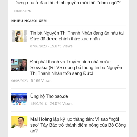
Dựng nhà ở đâu thì chính quyền mới thôi “dòm ngó”?
08/08/2026
NHIỀU NGƯỜI XEM
Tin bà Nguyễn Thị Thanh Nhàn đang ẩn náu tại
Đức đã được chính thức xác nhận
07/08/2023
- 15.075 Views
Đài phát thanh và Truyền hình nhà nước
Slovakia (RTVS) công bố thông tin bà Nguyễn
Thị Thanh Nhàn trốn sang Đức!
06/08/2023
- 5.166 Views
Ủng hộ Thoibao.de
15/02/2018
- 24.076 Views
Mai Hoàng lập kỷ lục thăng tiến: Vì sao “ngôi
sao” Tây Bắc trở thành điểm nóng của Bộ Công
an?