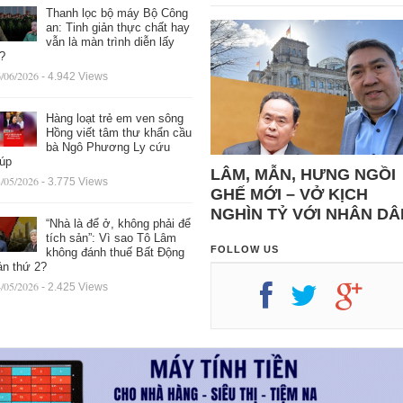
Thanh lọc bộ máy Bộ Công
an: Tinh giản thực chất hay
vẫn là màn trình diễn lấy
ệ?
/06/2026
- 4.942 Views
Hàng loạt trẻ em ven sông
Hồng viết tâm thư khẩn cầu
bà Ngô Phương Ly cứu
iúp
LÂM, MẪN, HƯNG NGỒI
/05/2026
- 3.775 Views
GHẾ MỚI – VỞ KỊCH
NGHÌN TỶ VỚI NHÂN DÂ
“Nhà là để ở, không phải để
tích sản”: Vì sao Tô Lâm
FOLLOW US
không đánh thuế Bất Động
ản thứ 2?
/05/2026
- 2.425 Views