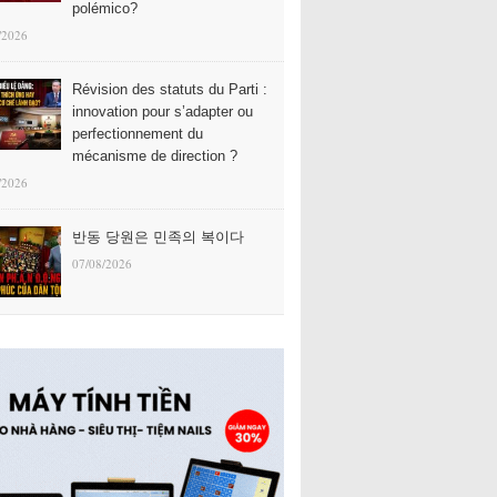
polémico?
/2026
Révision des statuts du Parti :
innovation pour s’adapter ou
perfectionnement du
mécanisme de direction ?
/2026
반동 당원은 민족의 복이다
07/08/2026