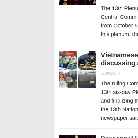
The 13th Plenu
Central Committ
from October 5
this plenum, 
Vietnamese
discussing 
07/10/2020
|
The ruling Com
13th six-day P
and finalizing 
the 13th Natio
newspaper sai