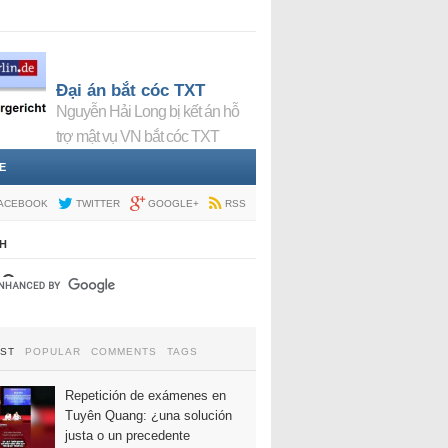
Đại án bắt cóc TXT
Nguyễn Hải Long bị kết án hỗ
trợ mật vụ VN bắt cóc TXT
E
ACEBOOK
TWITTER
GOOGLE+
RSS
H
EST
POPULAR
COMMENTS
TAGS
Repetición de exámenes en
Tuyên Quang: ¿una solución
justa o un precedente