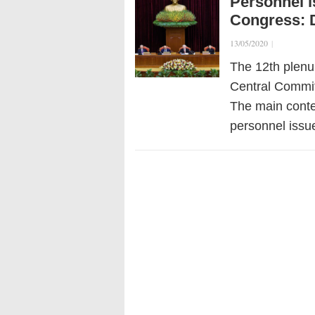
Personnel i
Congress: D
13/05/2020
|
The 12th plenu
Central Commit
The main conten
personnel issu