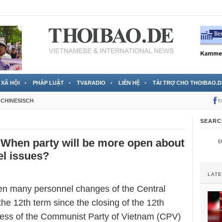
 đã được chính thức xác nhận
3 Jahren ago
XÃ HỘI
PHÁP LUẬT
TV&RADIO
LIÊN HỆ
TÀI TRỢ CHO THOIBAO.D
CHINESISCH
F
SEARC
When party will be more open about
el issues?
LAT
n many personnel changes of the Central
he 12th term since the closing of the 12th
ess of the Communist Party of Vietnam (CPV)