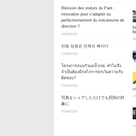
Révision des statuts du Parti :
innovation pour s’adapter ou
perfectionnement du mécanisme de
direction ?
b
Đ
07/08/2026
06
반동 당원은 민족의 복이다
07/08/2026
โครงการถนนวิวแม่น้ำเรด: ทำไมจึง
จำเป็นต้องมีกลไกการยกเว้นความรับ
ผิดชอบ?
07/08/2026
c
11
写真をシェアしただけでも罰則の対
象に
07/08/2026
17