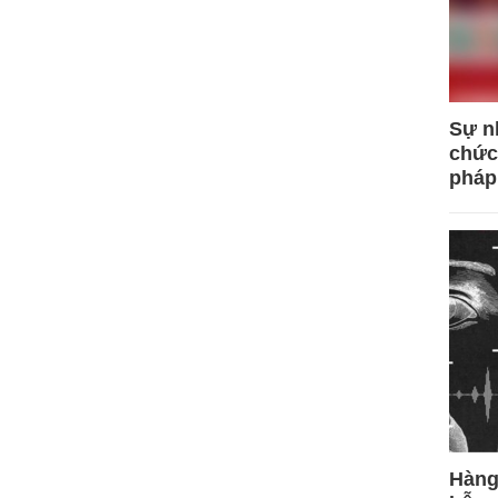
Sự n
chức
pháp
Hàng