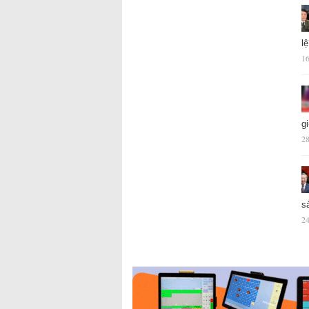
l
16
g
28
s
24