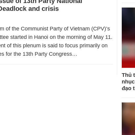
ssue of 13th Party National
eadlock and crisis
m of the Communist Party of Vietnam (CPV)’s
tee started in Hanoi on the morning of May 11.
t of this plenum is said to focus primarily on
es for the 13th Party Congress…
Thủ 
nhục 
đạo 