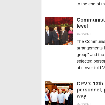
to the end of 
Communist 
level
19/10/2020
|
The Communist 
arrangements fo
group” and the 
selected person
observer told
CPV’s 13th 
personnel, 
way
08/10/2020
|