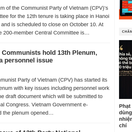
m of the Communist Party of Vietnam (CPV)’s
ee for the 12th tenure is taking place in Hanoi
 and is scheduled to close on October 10. At
the 200-member Central Committee is…
CHÂM
 Communists hold 13th Plenum,
a personnel issue
munist Party of Vietnam (CPV) has started its
lenum with key issues including personnel work
the draft document which will be submitted to
nal Congress. Vietnam Government e-
Phạt
dùng
d the plenum opened…
nhiệ
chí