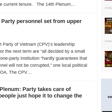
the current tenure. The 14th Plenum…
07/08
Party personnel set from upper
07/08
Party of Vietnam (CPV)’s leadership
r the next term are “all decided by a small
one-party institution “hardly guarantees that
nel will not be corrupted,” one local political
 VOA. The CPV…
Plenum: Party takes care of
people just hope it to change the