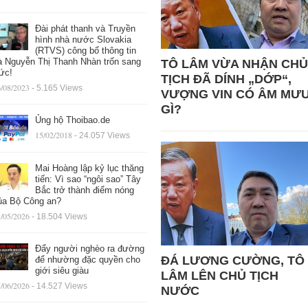
Đài phát thanh và Truyền
hình nhà nước Slovakia
(RTVS) công bố thông tin
à Nguyễn Thị Thanh Nhàn trốn sang
TÔ LÂM VỪA NHẬN CHỦ
ức!
TỊCH ĐÃ DÍNH „DỚP“,
/08/2023
- 5.165 Views
VƯỢNG VIN CÓ ÂM MƯ
GÌ?
Ủng hộ Thoibao.de
15/02/2018
- 24.057 Views
Mai Hoàng lập kỷ lục thăng
tiến: Vì sao “ngôi sao” Tây
Bắc trở thành điểm nóng
ủa Bộ Công an?
/05/2026
- 18.504 Views
Đẩy người nghèo ra đường
ĐÁ LƯƠNG CƯỜNG, TÔ
để nhường đặc quyền cho
giới siêu giàu
LÂM LÊN CHỦ TỊCH
/06/2026
- 14.527 Views
NƯỚC