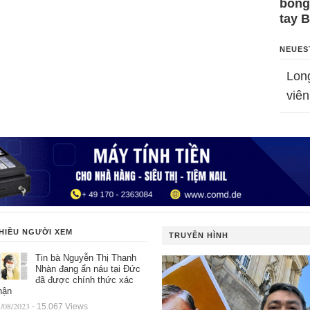
bỗng
tay 
NEUES
Lon
viên
HIỀU NGƯỜI XEM
TRUYỀN HÌNH
Tin bà Nguyễn Thị Thanh
Nhàn đang ẩn náu tại Đức
đã được chính thức xác
hận
/08/2023
- 15.067 Views