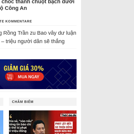
 chốc thành chuột bạch dưới
Bộ Công An
TE KOMMENTARE
g Rồng Trần
zu
Bao vây dư luận
 – triệu người dân sẽ thắng
CHÂM BIẾM