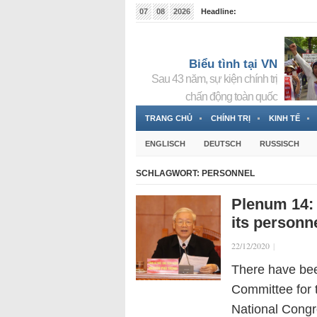
07
08
2026
Headline:
Tin bà Nguyễn Thị Thanh Nhàn đang ẩn náu tại Đức
Biểu tình tại VN
Sau 43 năm, sự kiện chính trị
chấn động toàn quốc
TRANG CHỦ
CHÍNH TRỊ
KINH TẾ
ENGLISCH
DEUTSCH
RUSSISCH
SCHLAGWORT:
PERSONNEL
Plenum 14: 
its personn
22/12/2020
|
There have bee
Committee for t
National Congr