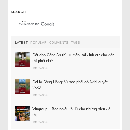
SEARCH
LATEST
POPULAR
COMMENTS
TAGS
Đất cho Công An thì ưu tiên, tái định cư cho dân
thì phải chờ
10/08/2026
Đại lộ Sông Hồng: Vì sao phải có Nghị quyết
258?
10/08/2026
Vingroup – Bao nhiêu là đủ cho những siêu đô
thị
10/08/2026