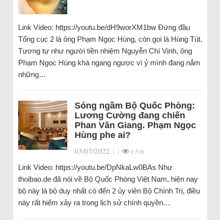
Link Video: https://youtu.be/dH9worXM1bw Đứng đầu
Tổng cục 2 là ông Phạm Ngọc Hùng, còn gọi là Hùng Tút.
Tương tự như người tiền nhiệm Nguyễn Chí Vịnh, ông
Phạm Ngọc Hùng khá ngang ngược vì ỷ mình đang nắm
những…
Sóng ngầm Bộ Quốc Phòng:
Lương Cường đang chiến
Phan Văn Giang. Phạm Ngọc
Hùng phe ai?
03/07/2022
|
|
1.516
Link Video: https://youtu.be/DpNkaLw0BAs Như
thoibao.de đã nói về Bộ Quốc Phòng Việt Nam, hiện nay
bộ này là bộ duy nhất có đến 2 ủy viên Bộ Chính Trị, điều
này rất hiếm xảy ra trong lịch sử chính quyền…