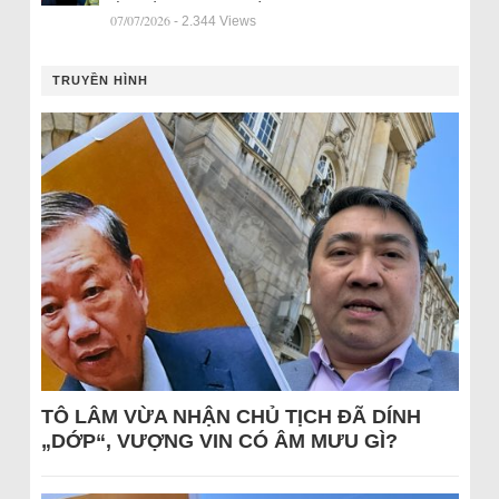
07/07/2026
- 2.344 Views
TRUYỀN HÌNH
TÔ LÂM VỪA NHẬN CHỦ TỊCH ĐÃ DÍNH
„DỚP“, VƯỢNG VIN CÓ ÂM MƯU GÌ?