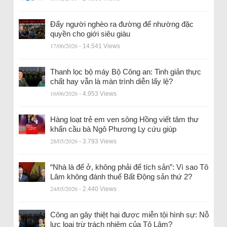
Đẩy người nghèo ra đường để nhường đặc
quyền cho giới siêu giàu
17/06/2026
- 14.541 Views
Thanh lọc bộ máy Bộ Công an: Tinh giản thực
chất hay vẫn là màn trình diễn lấy lệ?
16/06/2026
- 4.953 Views
Hàng loạt trẻ em ven sông Hồng viết tâm thư
khẩn cầu bà Ngô Phương Ly cứu giúp
28/05/2026
- 3.793 Views
“Nhà là để ở, không phải để tích sản”: Vì sao Tô
Lâm không đánh thuế Bất Động sản thứ 2?
24/05/2026
- 2.440 Views
Công an gây thiệt hại được miễn tội hình sự: Nỗ
lực loại trừ trách nhiệm của Tô Lâm?