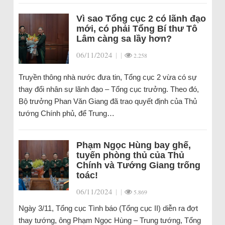
Vì sao Tổng cục 2 có lãnh đạo
mới, có phải Tổng Bí thư Tô
Lâm càng sa lầy hơn?
06/11/2024
|
|
2.258
Truyền thông nhà nước đưa tin, Tổng cục 2 vừa có sự
thay đổi nhân sự lãnh đạo – Tổng cục trưởng. Theo đó,
Bộ trưởng Phan Văn Giang đã trao quyết định của Thủ
tướng Chính phủ, để Trung…
Phạm Ngọc Hùng bay ghế,
tuyến phòng thủ của Thủ
Chính và Tướng Giang trống
toác!
06/11/2024
|
|
5.869
Ngày 3/11, Tổng cục Tình báo (Tổng cục II) diễn ra đợt
thay tướng, ông Phạm Ngọc Hùng – Trung tướng, Tổng