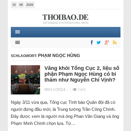
10
08
2026
PHẠM NGỌC HÙNG
SCHLAGWORT:
Văng khỏi Tổng Cục 2, liệu số
phận Phạm Ngọc Hùng có bi
thảm như Nguyễn Chí Vịnh?
09/11/2024
|
|
7.972
Ngày 3/11 vừa qua, Tổng cục Tình báo Quân đội đã có
người đứng đầu mới, là Trung tướng Trần Công Chính.
Đây được xem là người mà ông Phan Văn Giang và ông
Phạm Minh Chính chọn lựa. Từ…