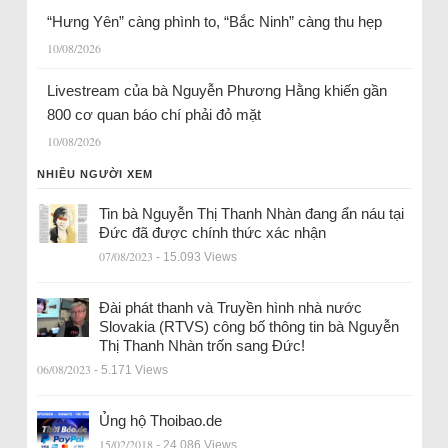
“Hưng Yên” càng phình to, “Bắc Ninh” càng thu hẹp
10/08/2026
Livestream của bà Nguyễn Phương Hằng khiến gần
800 cơ quan báo chí phải đỏ mặt
10/08/2026
NHIỀU NGƯỜI XEM
Tin bà Nguyễn Thị Thanh Nhàn đang ẩn náu tại
Đức đã được chính thức xác nhận
07/08/2023
- 15.093 Views
Đài phát thanh và Truyền hình nhà nước
Slovakia (RTVS) công bố thông tin bà Nguyễn
Thị Thanh Nhàn trốn sang Đức!
06/08/2023
- 5.171 Views
Ủng hộ Thoibao.de
15/02/2018
- 24.086 Views