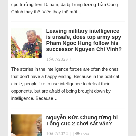
cục trưởng trên 10 năm, đã bị Trung tướng Trần Công
Chính thay thế. Việc thay thế một…
Leaving military intelligence
is unsafe, does top army spy
Pham Ngoc Hung follow his
successor Nguyen Chi Vinh?
15/07/2023
|
The stories in the intelligence forces are often the ones
that don’t have a happy ending. Because in the political
circle, people like to use intelligence to defeat their
opponents, but are afraid of being brought down by
intelligence. Because…
Nguyễn Đức Chung từng bị
Tổng cục 2 chơi sát ván?
10/07/2022
|
|
1.994