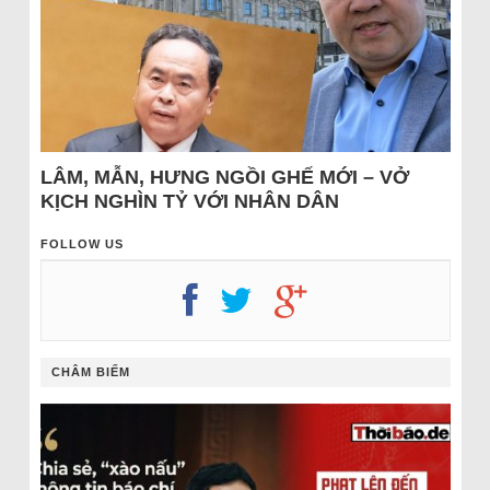
LÂM, MẪN, HƯNG NGỒI GHẾ MỚI – VỞ
KỊCH NGHÌN TỶ VỚI NHÂN DÂN
FOLLOW US
CHÂM BIẾM