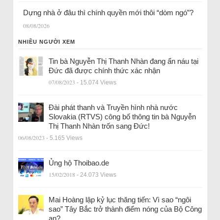
Dựng nhà ở đâu thì chính quyền mới thôi “dòm ngó”?
08/08/2026
NHIỀU NGƯỜI XEM
Tin bà Nguyễn Thị Thanh Nhàn đang ẩn náu tại
Đức đã được chính thức xác nhận
07/08/2023
- 15.074 Views
Đài phát thanh và Truyền hình nhà nước
Slovakia (RTVS) công bố thông tin bà Nguyễn
Thị Thanh Nhàn trốn sang Đức!
06/08/2023
- 5.165 Views
Ủng hộ Thoibao.de
15/02/2018
- 24.073 Views
Mai Hoàng lập kỷ lục thăng tiến: Vì sao “ngôi
sao” Tây Bắc trở thành điểm nóng của Bộ Công
an?