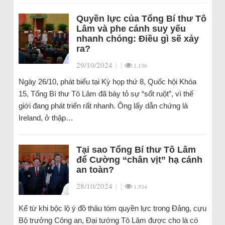
Quyền lực của Tổng Bí thư Tô
Lâm và phe cánh suy yếu
nhanh chóng: Điều gì sẽ xảy
ra?
29/10/2024
|
|
1.136
Ngày 26/10, phát biểu tại Kỳ họp thứ 8, Quốc hội Khóa
15, Tổng Bí thư Tô Lâm đã bày tỏ sự “sốt ruột”, vì thế
giới đang phát triển rất nhanh. Ông lấy dẫn chứng là
Ireland, ở thập…
Tại sao Tổng Bí thư Tô Lâm
để Cường “chân vịt” hạ cánh
an toàn?
28/10/2024
|
|
1.534
Kể từ khi bộc lộ ý đồ thâu tóm quyền lực trong Đảng, cựu
Bộ trưởng Công an, Đại tướng Tô Lâm được cho là có