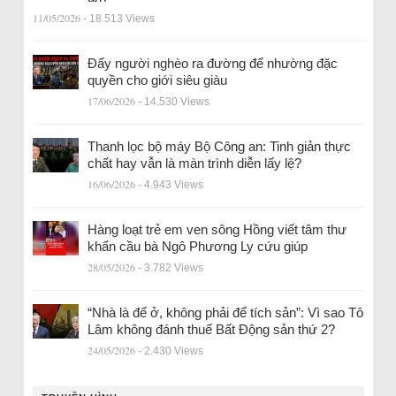
11/05/2026
- 18.513 Views
Đẩy người nghèo ra đường để nhường đặc
quyền cho giới siêu giàu
17/06/2026
- 14.530 Views
Thanh lọc bộ máy Bộ Công an: Tinh giản thực
chất hay vẫn là màn trình diễn lấy lệ?
16/06/2026
- 4.943 Views
Hàng loạt trẻ em ven sông Hồng viết tâm thư
khẩn cầu bà Ngô Phương Ly cứu giúp
28/05/2026
- 3.782 Views
“Nhà là để ở, không phải để tích sản”: Vì sao Tô
Lâm không đánh thuế Bất Động sản thứ 2?
24/05/2026
- 2.430 Views