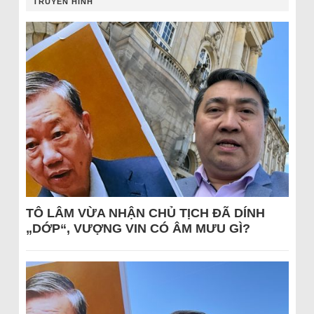
TRUYỀN HÌNH
TÔ LÂM VỪA NHẬN CHỦ TỊCH ĐÃ DÍNH
„DỚP“, VƯỢNG VIN CÓ ÂM MƯU GÌ?