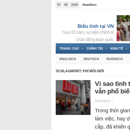
07
08
2026
Headline:
Tin bà Nguyễn Thị Thanh Nhàn đang ẩn náu tại Đức
Biểu tình tại VN
Sau 43 năm, sự kiện chính trị
chấn động toàn quốc
TRANG CHỦ
CHÍNH TRỊ
KINH TẾ
ENGLISCH
DEUTSCH
RUSSISCH
SCHLAGWORT:
PHÍ MÔI GIỚI
Vì sao tình
vẫn phổ bi
09/10/2024
|
Trong thời gian
làm việc, hay 
cắp, đã khiến q