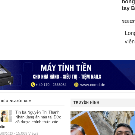
bỗng
tay 
NEUES
Lon
viên
HIỀU NGƯỜI XEM
TRUYỀN HÌNH
Tin bà Nguyễn Thị Thanh
Nhàn đang ẩn náu tại Đức
đã được chính thức xác
hận
/08/2023
- 15.069 Views