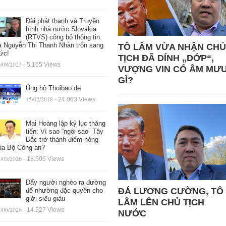
Đài phát thanh và Truyền
hình nhà nước Slovakia
(RTVS) công bố thông tin
à Nguyễn Thị Thanh Nhàn trốn sang
TÔ LÂM VỪA NHẬN CHỦ
ức!
TỊCH ĐÃ DÍNH „DỚP“,
/08/2023
- 5.165 Views
VƯỢNG VIN CÓ ÂM MƯ
GÌ?
Ủng hộ Thoibao.de
15/02/2018
- 24.063 Views
Mai Hoàng lập kỷ lục thăng
tiến: Vì sao “ngôi sao” Tây
Bắc trở thành điểm nóng
ủa Bộ Công an?
/05/2026
- 18.505 Views
Đẩy người nghèo ra đường
ĐÁ LƯƠNG CƯỜNG, TÔ
để nhường đặc quyền cho
giới siêu giàu
LÂM LÊN CHỦ TỊCH
/06/2026
- 14.527 Views
NƯỚC