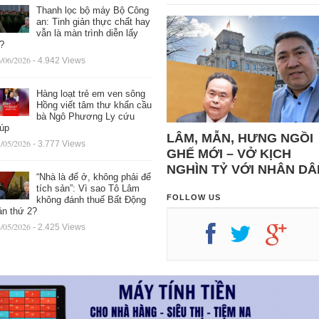
Thanh lọc bộ máy Bộ Công
an: Tinh giản thực chất hay
vẫn là màn trình diễn lấy
ệ?
/06/2026
- 4.942 Views
Hàng loạt trẻ em ven sông
Hồng viết tâm thư khẩn cầu
bà Ngô Phương Ly cứu
iúp
LÂM, MẪN, HƯNG NGỒI
/05/2026
- 3.777 Views
GHẾ MỚI – VỞ KỊCH
NGHÌN TỶ VỚI NHÂN DÂ
“Nhà là để ở, không phải để
tích sản”: Vì sao Tô Lâm
FOLLOW US
không đánh thuế Bất Động
ản thứ 2?
/05/2026
- 2.425 Views