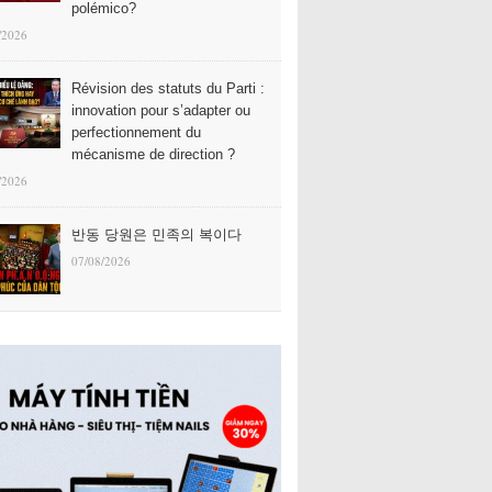
polémico?
/2026
Révision des statuts du Parti :
innovation pour s’adapter ou
perfectionnement du
mécanisme de direction ?
/2026
반동 당원은 민족의 복이다
07/08/2026