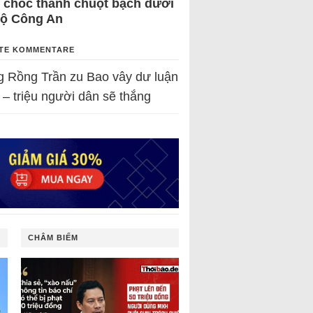
 chốc thành chuột bạch dưới
Bộ Công An
TE KOMMENTARE
g Rồng Trần
zu
Bao vây dư luận
 – triệu người dân sẽ thắng
CHÂM BIẾM