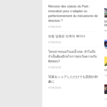
Révision des statuts du Parti :
innovation pour s’adapter ou
perfectionnement du mécanisme de
direction ?
b
Đ
07/08/2026
06
반동 당원은 민족의 복이다
07/08/2026
โครงการถนนวิวแม่น้ำเรด: ทำไมจึง
จำเป็นต้องมีกลไกการยกเว้นความรับ
ผิดชอบ?
07/08/2026
c
11
写真をシェアしただけでも罰則の対
象に
07/08/2026
17