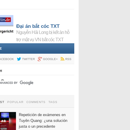
Đại án bắt cóc TXT
Nguyễn Hải Long bị kết án hỗ
trợ mật vụ VN bắt cóc TXT
E
ACEBOOK
TWITTER
GOOGLE+
RSS
H
EST
POPULAR
COMMENTS
TAGS
Repetición de exámenes en
Tuyên Quang: ¿una solución
justa o un precedente