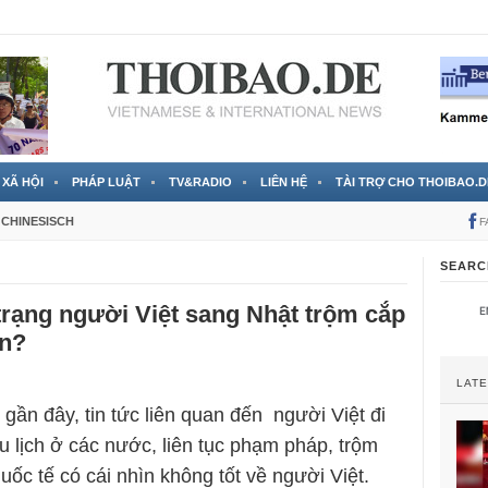
 đã được chính thức xác nhận
3 Jahren ago
XÃ HỘI
PHÁP LUẬT
TV&RADIO
LIÊN HỆ
TÀI TRỢ CHO THOIBAO.D
CHINESISCH
F
SEARC
 trạng người Việt sang Nhật trộm cắp
ến?
LAT
 gần đây, tin tức liên quan đến người Việt đi
du lịch ở các nước, liên tục phạm pháp, trộm
uốc tế có cái nhìn không tốt về người Việt.