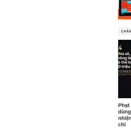
CHÂM
Phạt
dùng
nhiệ
chí