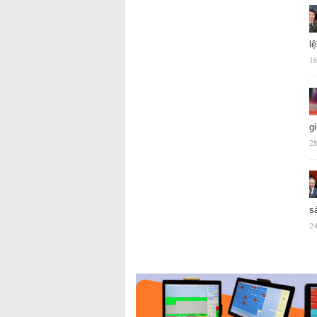
l
16
g
28
s
24