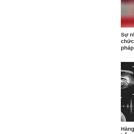
Sự n
chức
pháp
Hàng