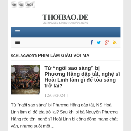
09
08
2026
PHIM LÀM GIÀU VỚI MA
SCHLAGWORT:
Từ “ngôi sao sáng” bị
Phương Hằng dập tắt, nghệ sĩ
Hoài Linh làm gì để tỏa sáng
trở lại?
12/03/2024
|
Từ “ngôi sao sáng” bị Phương Hằng dập tắt, NS Hoài
Linh làm gì để tỏa trở lại? Sau khi bị bà Nguyễn Phương
Hằng réo tên, nghệ sĩ Hoài Linh bị cộng đồng mạng chất
vấn, nhưng suốt một…