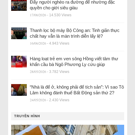
Đẩy người nghèo ra đường để nhường đặc
quyền cho giới siêu giàu
17/06/2026
- 14.530 Views
Thanh lọc bộ máy Bộ Công an: Tinh giản thực
chất hay vẫn là màn trình diễn lấy lệ?
16/06/2026
- 4.943 Views
Hàng loạt trẻ em ven sông Hồng viết tâm thư
khẩn cầu bà Ngô Phương Ly cứu giúp
28/05/2026
- 3.782 Views
“Nhà là để ở, không phải để tích sản”: Vì sao Tô
Lâm không đánh thuế Bất Động sản thứ 2?
24/05/2026
- 2.430 Views
TRUYỀN HÌNH