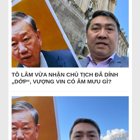
TÔ LÂM VỪA NHẬN CHỦ TỊCH ĐÃ DÍNH
„DỚP“, VƯỢNG VIN CÓ ÂM MƯU GÌ?