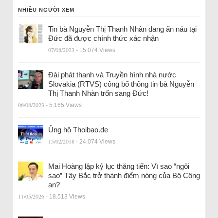
NHIỀU NGƯỜI XEM
Tin bà Nguyễn Thị Thanh Nhàn đang ẩn náu tại
Đức đã được chính thức xác nhận
07/08/2023
- 15.074 Views
Đài phát thanh và Truyền hình nhà nước
Slovakia (RTVS) công bố thông tin bà Nguyễn
Thị Thanh Nhàn trốn sang Đức!
06/08/2023
- 5.165 Views
Ủng hộ Thoibao.de
15/02/2018
- 24.074 Views
Mai Hoàng lập kỷ lục thăng tiến: Vì sao “ngôi
sao” Tây Bắc trở thành điểm nóng của Bộ Công
an?
11/05/2026
- 18.513 Views