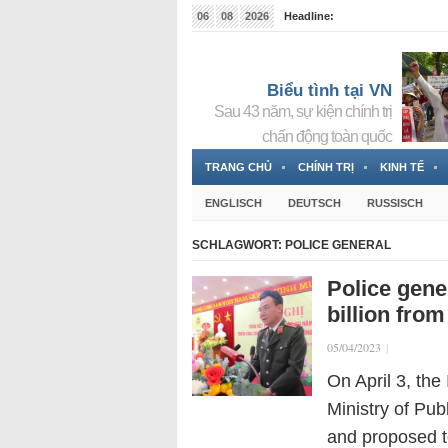
06
08
2026
Headline:
Tin bà Nguyễn Thị Thanh Nhàn đang ẩn náu tại Đức
Biểu tình tại VN
Sau 43 năm, sự kiện chính trị
chấn động toàn quốc
TRANG CHỦ
CHÍNH TRỊ
KINH TẾ
ENGLISCH
DEUTSCH
RUSSISCH
SCHLAGWORT:
POLICE GENERAL
Police gene
billion from
05/04/2023
|
On April 3, the
Ministry of Pub
and proposed t