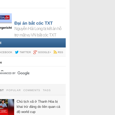
Đại án bắt cóc TXT
Nguyễn Hải Long bị kết án hỗ
trợ mật vụ VN bắt cóc TXT
E
ACEBOOK
TWITTER
GOOGLE+
RSS
H
EST
POPULAR
COMMENTS
TAGS
Chủ tịch xã ở Thanh Hóa bị
khai trừ đảng do liên quan cá
độ world cup