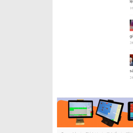
l
16
g
28
s
24