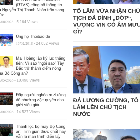
(RTVS) công bố thông tin
à Nguyễn Thị Thanh Nhàn trốn sang
TÔ LÂM VỪA NHẬN CHỦ
ức!
TỊCH ĐÃ DÍNH „DỚP“,
/08/2023
- 5.164 Views
VƯỢNG VIN CÓ ÂM MƯ
GÌ?
Ủng hộ Thoibao.de
15/02/2018
- 24.052 Views
Mai Hoàng lập kỷ lục thăng
tiến: Vì sao “ngôi sao” Tây
Bắc trở thành điểm nóng
ủa Bộ Công an?
/05/2026
- 18.498 Views
Đẩy người nghèo ra đường
ĐÁ LƯƠNG CƯỜNG, TÔ
để nhường đặc quyền cho
giới siêu giàu
LÂM LÊN CHỦ TỊCH
/06/2026
- 14.527 Views
NƯỚC
Thanh lọc bộ máy Bộ Công
an: Tinh giản thực chất hay
vẫn là màn trình diễn lấy