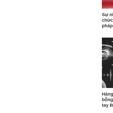
Sự n
chức
pháp
Hàng
bỗng
tay 