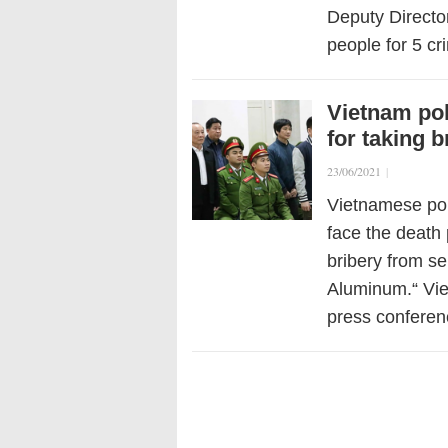
Deputy Directo
people for 5 c
Vietnam pol
for taking b
23/06/2021
|
Vietnamese pol
face the death 
bribery from s
Aluminum.“ Vie
press conferen