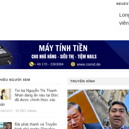
NEUES
Lon
viên
HIỀU NGƯỜI XEM
TRUYỀN HÌNH
Tin bà Nguyễn Thị Thanh
Nhàn đang ẩn náu tại Đức
đã được chính thức xác
hận
/08/2023
- 15.061 Views
Đài phát thanh và Truyền
hình nhà nước Slovakia