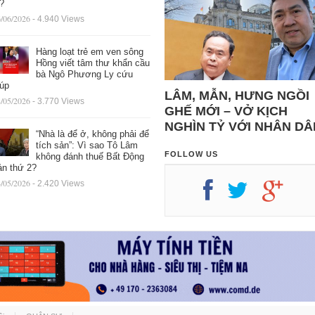
ệ?
/06/2026
- 4.940 Views
Hàng loạt trẻ em ven sông
Hồng viết tâm thư khẩn cầu
bà Ngô Phương Ly cứu
iúp
LÂM, MẪN, HƯNG NGỒI
/05/2026
- 3.770 Views
GHẾ MỚI – VỞ KỊCH
NGHÌN TỶ VỚI NHÂN DÂ
“Nhà là để ở, không phải để
tích sản”: Vì sao Tô Lâm
FOLLOW US
không đánh thuế Bất Động
ản thứ 2?
/05/2026
- 2.420 Views