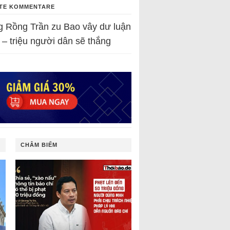
TE KOMMENTARE
g Rồng Trần
zu
Bao vây dư luận
 – triệu người dân sẽ thắng
CHÂM BIẾM