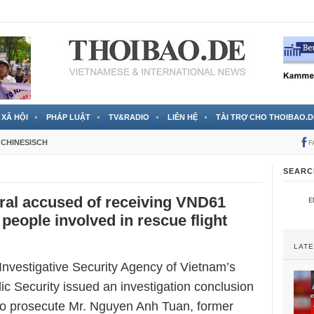
 đã được chính thức xác nhận
3 Jahren ago
XÃ HỘI
PHÁP LUẬT
TV&RADIO
LIÊN HỆ
TÀI TRỢ CHO THOIBAO.D
CHINESISCH
F
SEARC
ral accused of receiving VND61
 people involved in rescue flight
LAT
 Investigative Security Agency of Vietnam’s
lic Security issued an investigation conclusion
o prosecute Mr. Nguyen Anh Tuan, former