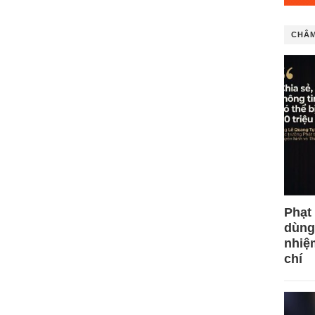
CHÂM
Phạt
dùng
nhiệ
chí