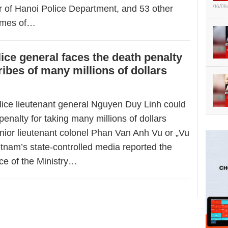
06/08
r of Hanoi Police Department, and 53 other
rimes of…
ice general faces the death penalty
ribes of many millions of dollars
ice lieutenant general Nguyen Duy Linh could
penalty for taking many millions of dollars
enior lieutenant colonel Phan Van Anh Vu or „Vu
tnam’s state-controlled media reported the
ce of the Ministry…