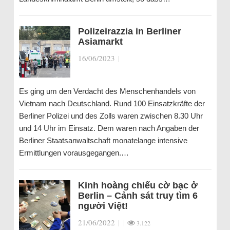
Polizeirazzia in Berliner
Asiamarkt
16/06/2023
|
Es ging um den Verdacht des Menschenhandels von
Vietnam nach Deutschland. Rund 100 Einsatzkräfte der
Berliner Polizei und des Zolls waren zwischen 8.30 Uhr
und 14 Uhr im Einsatz. Dem waren nach Angaben der
Berliner Staatsanwaltschaft monatelange intensive
Ermittlungen vorausgegangen.…
Kinh hoàng chiếu cờ bạc ở
Berlin – Cảnh sát truy tìm 6
người Việt!
21/06/2022
|
|
3.122