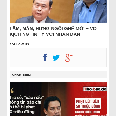
LÂM, MẪN, HƯNG NGỒI GHẾ MỚI – VỞ
KỊCH NGHÌN TỶ VỚI NHÂN DÂN
FOLLOW US
CHÂM BIẾM