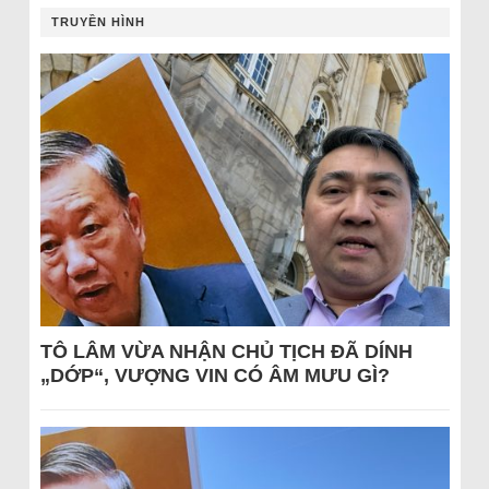
TRUYỀN HÌNH
TÔ LÂM VỪA NHẬN CHỦ TỊCH ĐÃ DÍNH
„DỚP“, VƯỢNG VIN CÓ ÂM MƯU GÌ?