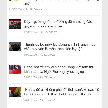
an?
11/05/2026
- 18.501 Views
Đẩy người nghèo ra đường để nhường đặc
quyền cho giới siêu giàu
17/06/2026
- 14.527 Views
Thanh lọc bộ máy Bộ Công an: Tinh giản thực
chất hay vẫn là màn trình diễn lấy lệ?
16/06/2026
- 4.941 Views
Hàng loạt trẻ em ven sông Hồng viết tâm thư
khẩn cầu bà Ngô Phương Ly cứu giúp
28/05/2026
- 3.773 Views
“Nhà là để ở, không phải để tích sản”: Vì sao Tô
Lâm không đánh thuế Bất Động sản thứ 2?
24/05/2026
- 2.421 Views