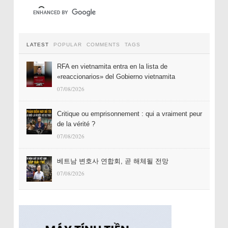
LATEST
POPULAR
COMMENTS
TAGS
RFA en vietnamita entra en la lista de
«reaccionarios» del Gobierno vietnamita
07/08/2026
Critique ou emprisonnement : qui a vraiment peur
de la vérité ?
07/08/2026
베트남 변호사 연합회, 곧 해체될 전망
07/08/2026