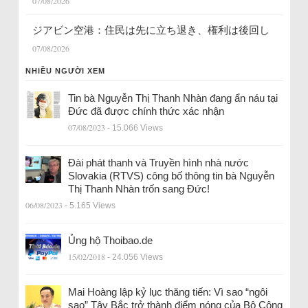
07/08/2026
ジアビン空港：住民は先に立ち退き、権利は後回し
07/08/2026
NHIỀU NGƯỜI XEM
Tin bà Nguyễn Thị Thanh Nhàn đang ẩn náu tại
Đức đã được chính thức xác nhận
07/08/2023
- 15.066 Views
Đài phát thanh và Truyền hình nhà nước
Slovakia (RTVS) công bố thông tin bà Nguyễn
Thị Thanh Nhàn trốn sang Đức!
06/08/2023
- 5.165 Views
Ủng hộ Thoibao.de
15/02/2018
- 24.056 Views
Mai Hoàng lập kỷ lục thăng tiến: Vì sao “ngôi
sao” Tây Bắc trở thành điểm nóng của Bộ Công