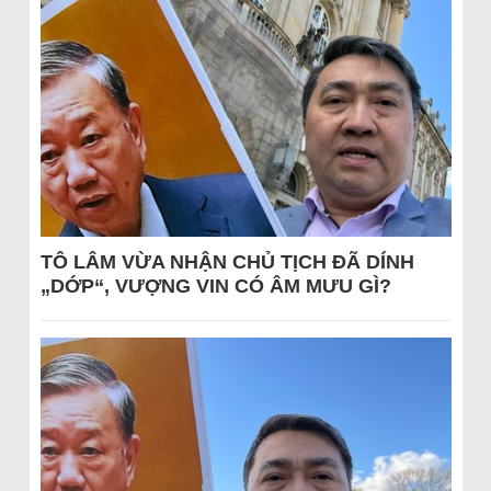
TÔ LÂM VỪA NHẬN CHỦ TỊCH ĐÃ DÍNH
„DỚP“, VƯỢNG VIN CÓ ÂM MƯU GÌ?