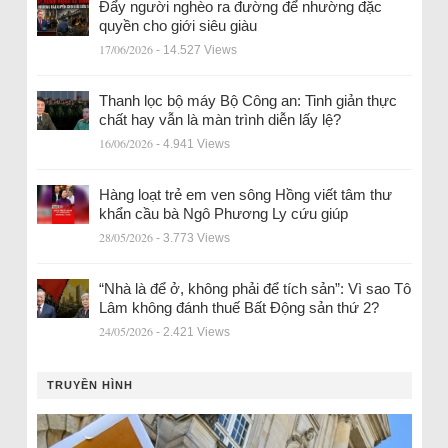
Đẩy người nghèo ra đường để nhường đặc
quyền cho giới siêu giàu
17/06/2026
- 14.527 Views
Thanh lọc bộ máy Bộ Công an: Tinh giản thực
chất hay vẫn là màn trình diễn lấy lệ?
16/06/2026
- 4.941 Views
Hàng loạt trẻ em ven sông Hồng viết tâm thư
khẩn cầu bà Ngô Phương Ly cứu giúp
28/05/2026
- 3.773 Views
“Nhà là để ở, không phải để tích sản”: Vì sao Tô
Lâm không đánh thuế Bất Động sản thứ 2?
24/05/2026
- 2.421 Views
TRUYỀN HÌNH