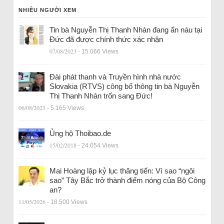
NHIỀU NGƯỜI XEM
Tin bà Nguyễn Thị Thanh Nhàn đang ẩn náu tại
Đức đã được chính thức xác nhận
07/08/2023
- 15.066 Views
Đài phát thanh và Truyền hình nhà nước
Slovakia (RTVS) công bố thông tin bà Nguyễn
Thị Thanh Nhàn trốn sang Đức!
06/08/2023
- 5.165 Views
Ủng hộ Thoibao.de
15/02/2018
- 24.054 Views
Mai Hoàng lập kỷ lục thăng tiến: Vì sao “ngôi
sao” Tây Bắc trở thành điểm nóng của Bộ Công
an?
11/05/2026
- 18.500 Views