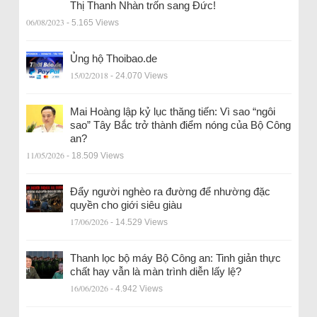
Thị Thanh Nhàn trốn sang Đức!
06/08/2023
- 5.165 Views
Ủng hộ Thoibao.de
15/02/2018
- 24.070 Views
Mai Hoàng lập kỷ lục thăng tiến: Vì sao “ngôi
sao” Tây Bắc trở thành điểm nóng của Bộ Công
an?
11/05/2026
- 18.509 Views
Đẩy người nghèo ra đường để nhường đặc
quyền cho giới siêu giàu
17/06/2026
- 14.529 Views
Thanh lọc bộ máy Bộ Công an: Tinh giản thực
chất hay vẫn là màn trình diễn lấy lệ?
16/06/2026
- 4.942 Views