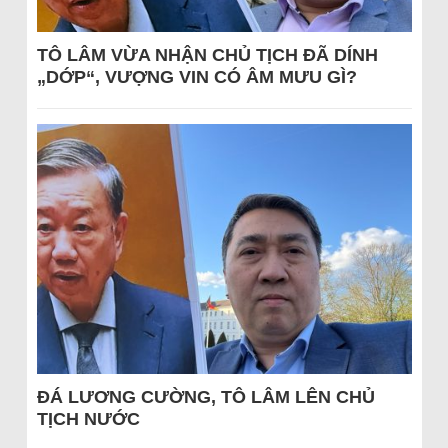
TÔ LÂM VỪA NHẬN CHỦ TỊCH ĐÃ DÍNH
„DỚP“, VƯỢNG VIN CÓ ÂM MƯU GÌ?
ĐÁ LƯƠNG CƯỜNG, TÔ LÂM LÊN CHỦ
TỊCH NƯỚC