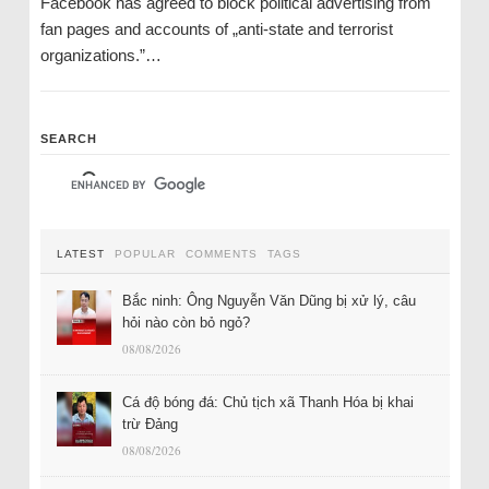
Facebook has agreed to block political advertising from
fan pages and accounts of „anti-state and terrorist
organizations.”…
SEARCH
LATEST
POPULAR
COMMENTS
TAGS
Bắc ninh: Ông Nguyễn Văn Dũng bị xử lý, câu
hỏi nào còn bỏ ngỏ?
08/08/2026
Cá độ bóng đá: Chủ tịch xã Thanh Hóa bị khai
trừ Đảng
08/08/2026