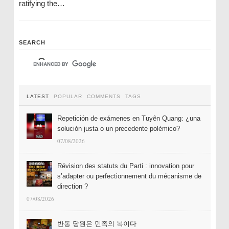
ratifying the…
SEARCH
LATEST
POPULAR
COMMENTS
TAGS
Repetición de exámenes en Tuyên Quang: ¿una
solución justa o un precedente polémico?
07/08/2026
Révision des statuts du Parti : innovation pour
s’adapter ou perfectionnement du mécanisme de
direction ?
07/08/2026
반동 당원은 민족의 복이다