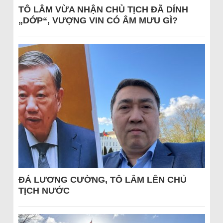
TÔ LÂM VỪA NHẬN CHỦ TỊCH ĐÃ DÍNH
„DỚP“, VƯỢNG VIN CÓ ÂM MƯU GÌ?
ĐÁ LƯƠNG CƯỜNG, TÔ LÂM LÊN CHỦ
TỊCH NƯỚC