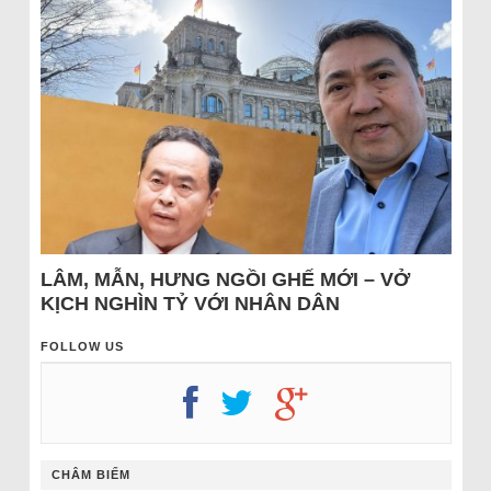
LÂM, MẪN, HƯNG NGỒI GHẾ MỚI – VỞ
KỊCH NGHÌN TỶ VỚI NHÂN DÂN
FOLLOW US
CHÂM BIẾM