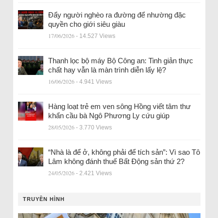
Đẩy người nghèo ra đường để nhường đặc
quyền cho giới siêu giàu
17/06/2026
- 14.527 Views
Thanh lọc bộ máy Bộ Công an: Tinh giản thực
chất hay vẫn là màn trình diễn lấy lệ?
16/06/2026
- 4.941 Views
Hàng loạt trẻ em ven sông Hồng viết tâm thư
khẩn cầu bà Ngô Phương Ly cứu giúp
28/05/2026
- 3.770 Views
“Nhà là để ở, không phải để tích sản”: Vì sao Tô
Lâm không đánh thuế Bất Động sản thứ 2?
24/05/2026
- 2.421 Views
TRUYỀN HÌNH