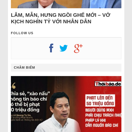
LÂM, MẪN, HƯNG NGỒI GHẾ MỚI – VỞ
KỊCH NGHÌN TỶ VỚI NHÂN DÂN
FOLLOW US
CHÂM BIẾM