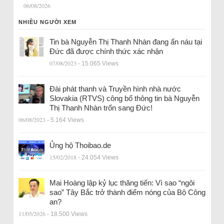
06/08/2026
NHIỀU NGƯỜI XEM
Tin bà Nguyễn Thị Thanh Nhàn đang ẩn náu tại
Đức đã được chính thức xác nhận
07/08/2023
- 15.065 Views
Đài phát thanh và Truyền hình nhà nước
Slovakia (RTVS) công bố thông tin bà Nguyễn
Thị Thanh Nhàn trốn sang Đức!
06/08/2023
- 5.164 Views
Ủng hộ Thoibao.de
15/02/2018
- 24.054 Views
Mai Hoàng lập kỷ lục thăng tiến: Vì sao “ngôi
sao” Tây Bắc trở thành điểm nóng của Bộ Công
an?
11/05/2026
- 18.500 Views