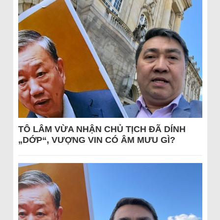
TÔ LÂM VỪA NHẬN CHỦ TỊCH ĐÃ DÍNH
„DỚP“, VƯỢNG VIN CÓ ÂM MƯU GÌ?