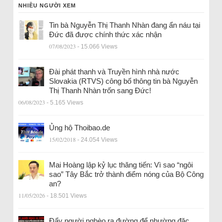
NHIỀU NGƯỜI XEM
Tin bà Nguyễn Thị Thanh Nhàn đang ẩn náu tại
Đức đã được chính thức xác nhận
07/08/2023
- 15.066 Views
Đài phát thanh và Truyền hình nhà nước
Slovakia (RTVS) công bố thông tin bà Nguyễn
Thị Thanh Nhàn trốn sang Đức!
06/08/2023
- 5.165 Views
Ủng hộ Thoibao.de
15/02/2018
- 24.054 Views
Mai Hoàng lập kỷ lục thăng tiến: Vì sao “ngôi
sao” Tây Bắc trở thành điểm nóng của Bộ Công
an?
11/05/2026
- 18.501 Views
Đẩy người nghèo ra đường để nhường đặc