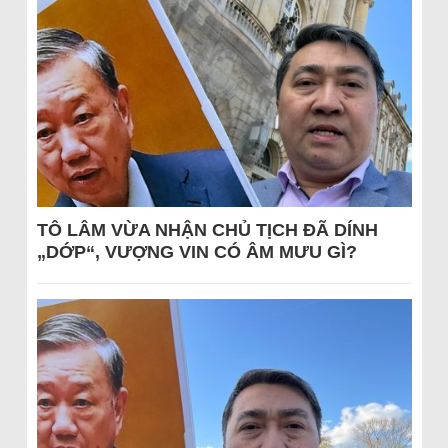
TÔ LÂM VỪA NHẬN CHỦ TỊCH ĐÃ DÍNH
„DỚP“, VƯỢNG VIN CÓ ÂM MƯU GÌ?