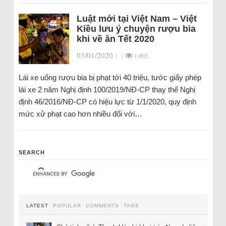
Luật mới tại Việt Nam – Việt
Kiều lưu ý chuyện rượu bia
khi về ăn Tết 2020
03/01/2020
|
|
1.002
Lái xe uống rượu bia bị phạt tới 40 triệu, tước giấy phép
lái xe 2 năm Nghị định 100/2019/NĐ-CP thay thế Nghị
định 46/2016/NĐ-CP có hiệu lực từ 1/1/2020, quy định
mức xử phạt cao hơn nhiều đối với…
SEARCH
LATEST
POPULAR
COMMENTS
TAGS