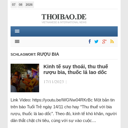
07
08
2026
RƯỢU BIA
SCHLAGWORT:
Kinh tế suy thoái, thu thuế
rượu bia, thuốc lá lao dốc
17/11/2023
|
Link Video: https://youtu.be/WGNw04RKrBc Một bản tin
trên báo Tuổi Trẻ ngày 14/11 cho hay “Thu thuế với bia
rượu, thuốc lá lao dốc”. Theo đó, kinh tế khó khăn, người
dân thắt chặt chi tiêu, cùng với sự vào cuộc…