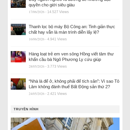
quyền cho giới siêu giàu
17/06/2026
- 14.527 Views
Thanh lọc bộ máy Bộ Công an: Tinh giản thực
chất hay vẫn là màn trình diễn lấy lệ?
16/06/2026
- 4.941 Views
Hàng loạt trẻ em ven sông Hồng viết tâm thư
khẩn cầu bà Ngô Phương Ly cứu giúp
28/05/2026
- 3.773 Views
“Nhà là để ở, không phải để tích sản”: Vì sao Tô
Lâm không đánh thuế Bất Động sản thứ 2?
24/05/2026
- 2.421 Views
TRUYỀN HÌNH