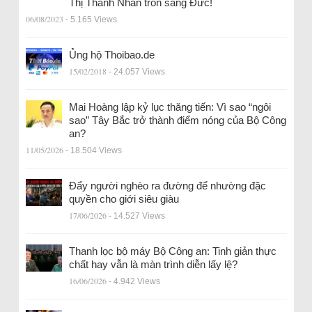
Thị Thanh Nhàn trốn sang Đức!
06/08/2023
- 5.165 Views
Ủng hộ Thoibao.de
15/02/2018
- 24.057 Views
Mai Hoàng lập kỷ lục thăng tiến: Vì sao “ngôi
sao” Tây Bắc trở thành điểm nóng của Bộ Công
an?
11/05/2026
- 18.504 Views
Đẩy người nghèo ra đường để nhường đặc
quyền cho giới siêu giàu
17/06/2026
- 14.527 Views
Thanh lọc bộ máy Bộ Công an: Tinh giản thực
chất hay vẫn là màn trình diễn lấy lệ?
16/06/2026
- 4.942 Views