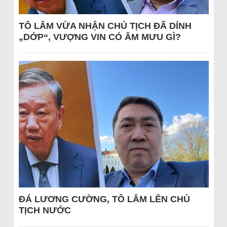
TÔ LÂM VỪA NHẬN CHỦ TỊCH ĐÃ DÍNH
„DỚP“, VƯỢNG VIN CÓ ÂM MƯU GÌ?
ĐÁ LƯƠNG CƯỜNG, TÔ LÂM LÊN CHỦ
TỊCH NƯỚC