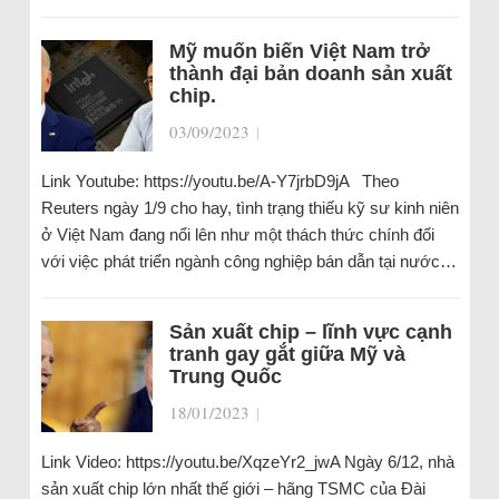
Mỹ muốn biến Việt Nam trở
thành đại bản doanh sản xuất
chip.
03/09/2023
|
Link Youtube: https://youtu.be/A-Y7jrbD9jA Theo
Reuters ngày 1/9 cho hay, tình trạng thiếu kỹ sư kinh niên
ở Việt Nam đang nổi lên như một thách thức chính đối
với việc phát triển ngành công nghiệp bán dẫn tại nước…
Sản xuất chip – lĩnh vực cạnh
tranh gay gắt giữa Mỹ và
Trung Quốc
18/01/2023
|
Link Video: https://youtu.be/XqzeYr2_jwA Ngày 6/12, nhà
sản xuất chip lớn nhất thế giới – hãng TSMC của Đài