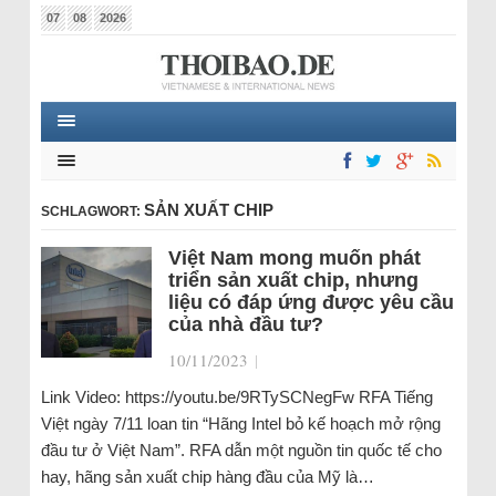
07
08
2026
SẢN XUẤT CHIP
SCHLAGWORT:
Việt Nam mong muốn phát
triển sản xuất chip, nhưng
liệu có đáp ứng được yêu cầu
của nhà đầu tư?
10/11/2023
|
Link Video: https://youtu.be/9RTySCNegFw RFA Tiếng
Việt ngày 7/11 loan tin “Hãng Intel bỏ kế hoạch mở rộng
đầu tư ở Việt Nam”. RFA dẫn một nguồn tin quốc tế cho
hay, hãng sản xuất chip hàng đầu của Mỹ là…