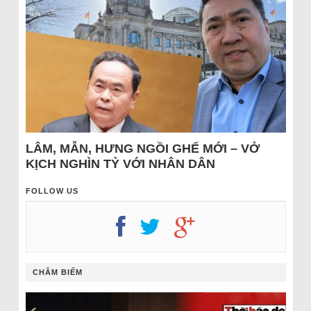
LÂM, MẪN, HƯNG NGỒI GHẾ MỚI – VỞ
KỊCH NGHÌN TỶ VỚI NHÂN DÂN
FOLLOW US
CHÂM BIẾM