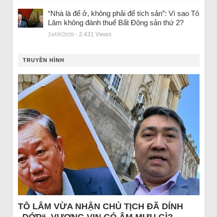
“Nhà là để ở, không phải để tích sản”: Vì sao Tô
Lâm không đánh thuế Bất Động sản thứ 2?
24/05/2026
- 2.431 Views
TRUYỀN HÌNH
TÔ LÂM VỪA NHẬN CHỦ TỊCH ĐÃ DÍNH