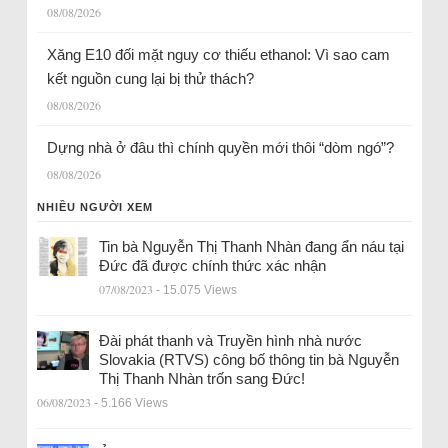
08/08/2026
Xăng E10 đối mặt nguy cơ thiếu ethanol: Vì sao cam
kết nguồn cung lại bị thử thách?
08/08/2026
Dựng nhà ở đâu thì chính quyền mới thôi “dòm ngó”?
08/08/2026
NHIỀU NGƯỜI XEM
Tin bà Nguyễn Thị Thanh Nhàn đang ẩn náu tại
Đức đã được chính thức xác nhận
07/08/2023
- 15.075 Views
Đài phát thanh và Truyền hình nhà nước
Slovakia (RTVS) công bố thông tin bà Nguyễn
Thị Thanh Nhàn trốn sang Đức!
06/08/2023
- 5.166 Views