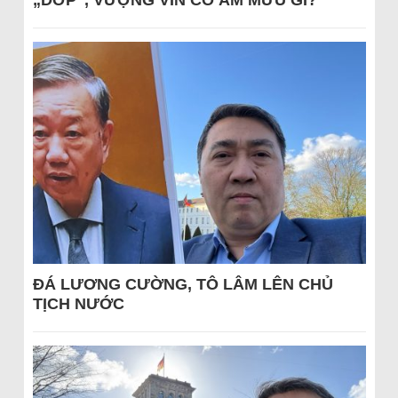
„DỚP“, VƯỢNG VIN CÓ ÂM MƯU GÌ?
ĐÁ LƯƠNG CƯỜNG, TÔ LÂM LÊN CHỦ
TỊCH NƯỚC