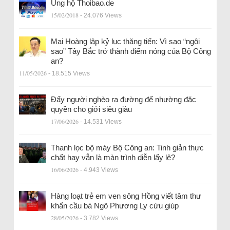
Ủng hộ Thoibao.de
15/02/2018
- 24.076 Views
Mai Hoàng lập kỷ lục thăng tiến: Vì sao “ngôi
sao” Tây Bắc trở thành điểm nóng của Bộ Công
an?
11/05/2026
- 18.515 Views
Đẩy người nghèo ra đường để nhường đặc
quyền cho giới siêu giàu
17/06/2026
- 14.531 Views
Thanh lọc bộ máy Bộ Công an: Tinh giản thực
chất hay vẫn là màn trình diễn lấy lệ?
16/06/2026
- 4.943 Views
Hàng loạt trẻ em ven sông Hồng viết tâm thư
khẩn cầu bà Ngô Phương Ly cứu giúp
28/05/2026
- 3.782 Views