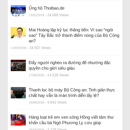
Ủng hộ Thoibao.de
15/02/2018
- 24.066 Views
Mai Hoàng lập kỷ lục thăng tiến: Vì sao “ngôi
sao” Tây Bắc trở thành điểm nóng của Bộ Công
an?
11/05/2026
- 18.507 Views
Đẩy người nghèo ra đường để nhường đặc
quyền cho giới siêu giàu
17/06/2026
- 14.528 Views
Thanh lọc bộ máy Bộ Công an: Tinh giản thực
chất hay vẫn là màn trình diễn lấy lệ?
16/06/2026
- 4.942 Views
Hàng loạt trẻ em ven sông Hồng viết tâm thư
khẩn cầu bà Ngô Phương Ly cứu giúp
28/05/2026
- 3.779 Views