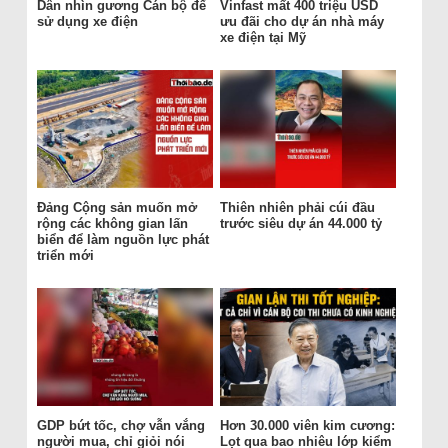
Dân nhìn gương Cán bộ để
Vinfast mất 400 triệu USD
sử dụng xe điện
ưu đãi cho dự án nhà máy
xe điện tại Mỹ
Đảng Cộng sản muốn mở
Thiên nhiên phải cúi đầu
rộng các không gian lấn
trước siêu dự án 44.000 tỷ
biển để làm nguồn lực phát
triển mới
GDP bứt tốc, chợ vẫn vắng
Hơn 30.000 viên kim cương:
người mua, chỉ giỏi nói
Lọt qua bao nhiêu lớp kiểm