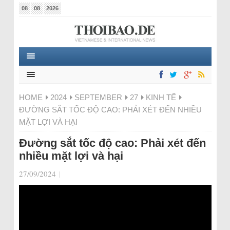
08
08
2026
HOME
2024
SEPTEMBER
27
KINH TẾ
ĐƯỜNG SẮT TỐC ĐỘ CAO: PHẢI XÉT ĐẾN NHIỀU
MẶT LỢI VÀ HẠI
Đường sắt tốc độ cao: Phải xét đến
nhiều mặt lợi và hại
27/09/2024
|