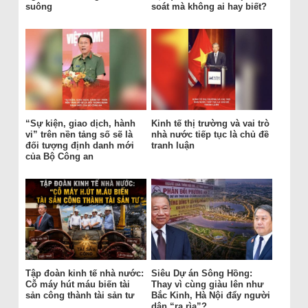
suông
soát mà không ai hay biết?
“Sự kiện, giao dịch, hành
Kinh tế thị trường và vai trò
vi” trên nền tảng số sẽ là
nhà nước tiếp tục là chủ đề
đối tượng định danh mới
tranh luận
của Bộ Công an
Tập đoàn kinh tế nhà nước:
Siêu Dự án Sông Hồng:
Cỗ máy hút máu biến tài
Thay vì cùng giàu lên như
sản công thành tài sản tư
Bắc Kinh, Hà Nội đẩy người
dân “ra rìa”?