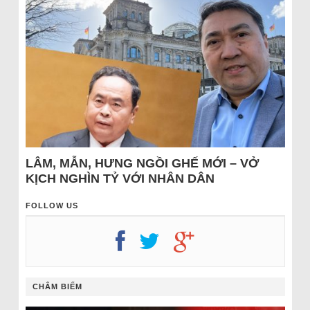
LÂM, MẪN, HƯNG NGỒI GHẾ MỚI – VỞ
KỊCH NGHÌN TỶ VỚI NHÂN DÂN
FOLLOW US
CHÂM BIẾM