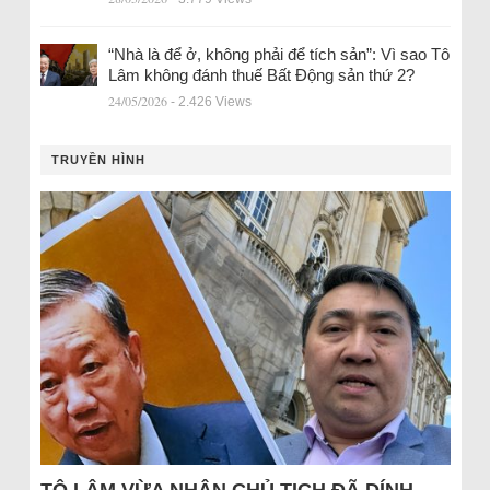
“Nhà là để ở, không phải để tích sản”: Vì sao Tô
Lâm không đánh thuế Bất Động sản thứ 2?
24/05/2026
- 2.426 Views
TRUYỀN HÌNH
TÔ LÂM VỪA NHẬN CHỦ TỊCH ĐÃ DÍNH