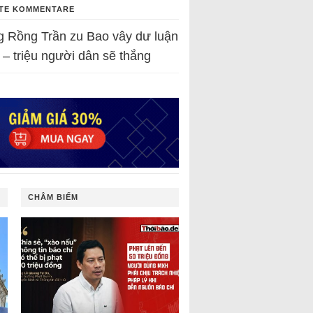
TE KOMMENTARE
g Rồng Trần
zu
Bao vây dư luận
 – triệu người dân sẽ thắng
CHÂM BIẾM