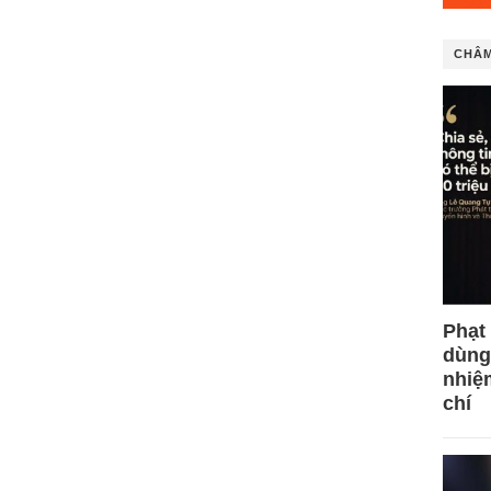
CHÂM
Phạt
dùng
nhiệ
chí