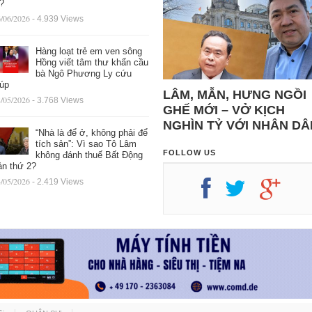
ệ?
/06/2026
- 4.939 Views
Hàng loạt trẻ em ven sông
Hồng viết tâm thư khẩn cầu
bà Ngô Phương Ly cứu
iúp
LÂM, MẪN, HƯNG NGỒI
/05/2026
- 3.768 Views
GHẾ MỚI – VỞ KỊCH
NGHÌN TỶ VỚI NHÂN DÂ
“Nhà là để ở, không phải để
tích sản”: Vì sao Tô Lâm
FOLLOW US
không đánh thuế Bất Động
ản thứ 2?
/05/2026
- 2.419 Views