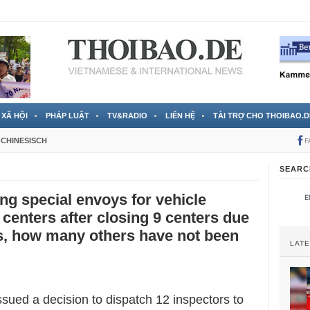
 đã được chính thức xác nhận
3 Jahren ago
XÃ HỘI
PHÁP LUẬT
TV&RADIO
LIÊN HỆ
TÀI TRỢ CHO THOIBAO.D
CHINESISCH
F
SEARC
ng special envoys for vehicle
 centers after closing 9 centers due
ns, how many others have not been
LAT
sued a decision to dispatch 12 inspectors to