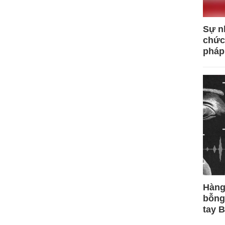
Sự n
chức
pháp
Hàng
bỗng
tay 