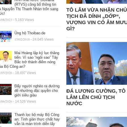
(RTVS) công bố thông tin
à Nguyễn Thị Thanh Nhàn trốn sang
TÔ LÂM VỪA NHẬN CHỦ
ức!
TỊCH ĐÃ DÍNH „DỚP“,
/08/2023
- 5.163 Views
VƯỢNG VIN CÓ ÂM MƯ
GÌ?
Ủng hộ Thoibao.de
15/02/2018
- 24.045 Views
Mai Hoàng lập kỷ lục thăng
tiến: Vì sao “ngôi sao” Tây
Bắc trở thành điểm nóng
ủa Bộ Công an?
/05/2026
- 18.497 Views
Đẩy người nghèo ra đường
ĐÁ LƯƠNG CƯỜNG, TÔ
để nhường đặc quyền cho
giới siêu giàu
LÂM LÊN CHỦ TỊCH
/06/2026
- 14.526 Views
NƯỚC
Thanh lọc bộ máy Bộ Công
an: Tinh giản thực chất hay
vẫn là màn trình diễn lấy