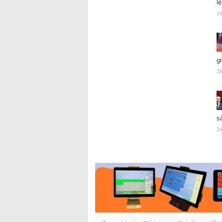
l
16
g
28
s
24