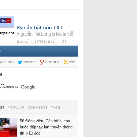
Đại án bắt cóc TXT
Nguyễn Hải Long bị kết án hỗ
trợ mật vụ VN bắt cóc TXT
E
ACEBOOK
TWITTER
GOOGLE+
RSS
H
EST
POPULAR
COMMENTS
TAGS
56 Đảng viên, Cán bộ bị cáo
buộc tiếp tay lan truyền thông
tin ‘xấu độc’