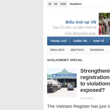
06
08
2026
Headline:
Tin bà Nguyễn Thị Thanh Nhàn đang ẩn náu tại Đức
Biểu tình tại VN
Sau 43 năm, sự kiện chính trị
chấn động toàn quốc
TRANG CHỦ
CHÍNH TRỊ
KINH TẾ
ENGLISCH
DEUTSCH
RUSSISCH
SCHLAGWORT:
SPECIAL
Strengtheni
registration
to violatio
exposed?
31/12/2022
|
The Vietnam Register has just is