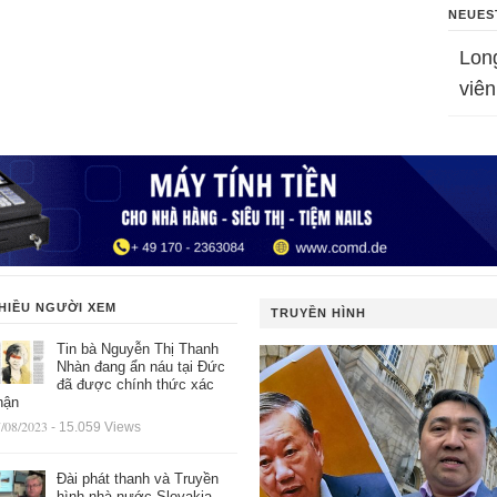
NEUES
Lon
viên
HIỀU NGƯỜI XEM
TRUYỀN HÌNH
Tin bà Nguyễn Thị Thanh
Nhàn đang ẩn náu tại Đức
đã được chính thức xác
hận
/08/2023
- 15.059 Views
Đài phát thanh và Truyền
hình nhà nước Slovakia