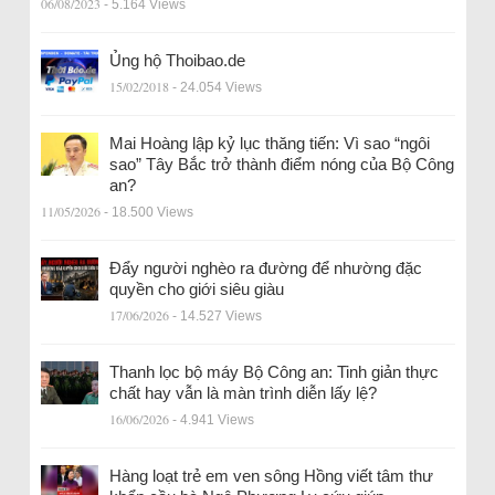
06/08/2023
- 5.164 Views
Ủng hộ Thoibao.de
15/02/2018
- 24.054 Views
Mai Hoàng lập kỷ lục thăng tiến: Vì sao “ngôi
sao” Tây Bắc trở thành điểm nóng của Bộ Công
an?
11/05/2026
- 18.500 Views
Đẩy người nghèo ra đường để nhường đặc
quyền cho giới siêu giàu
17/06/2026
- 14.527 Views
Thanh lọc bộ máy Bộ Công an: Tinh giản thực
chất hay vẫn là màn trình diễn lấy lệ?
16/06/2026
- 4.941 Views
Hàng loạt trẻ em ven sông Hồng viết tâm thư