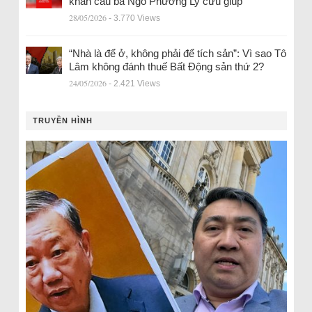
khẩn cầu bà Ngô Phương Ly cứu giúp
28/05/2026
- 3.770 Views
“Nhà là để ở, không phải để tích sản”: Vì sao Tô
Lâm không đánh thuế Bất Động sản thứ 2?
24/05/2026
- 2.421 Views
TRUYỀN HÌNH