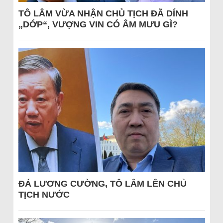
TÔ LÂM VỪA NHẬN CHỦ TỊCH ĐÃ DÍNH
„DỚP“, VƯỢNG VIN CÓ ÂM MƯU GÌ?
ĐÁ LƯƠNG CƯỜNG, TÔ LÂM LÊN CHỦ
TỊCH NƯỚC