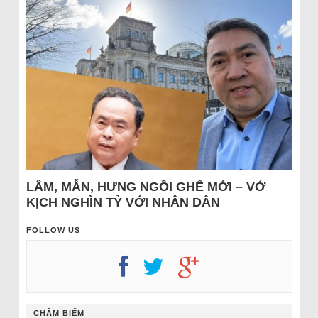
LÂM, MẪN, HƯNG NGỒI GHẾ MỚI – VỞ
KỊCH NGHÌN TỶ VỚI NHÂN DÂN
FOLLOW US
CHÂM BIẾM