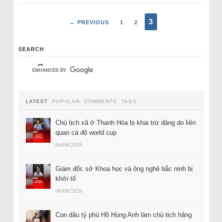
3
← PREVIOUS
1
2
SEARCH
LATEST
POPULAR
COMMENTS
TAGS
Chủ tịch xã ở Thanh Hóa bị khai trừ đảng do liên
quan cá độ world cup
06/08/2026
Giám đốc sở Khoa học và ông nghệ bắc ninh bị
khởi tố
06/08/2026
Con dâu tỷ phú Hồ Hùng Anh làm chủ tịch hãng