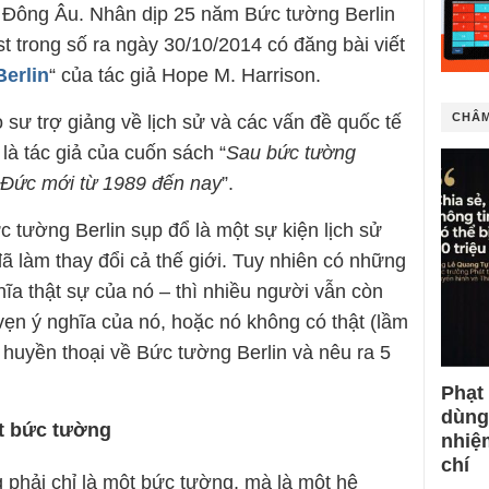
 Đông Âu. Nhân dịp 25 năm Bức tường Berlin
 trong số ra ngày 30/10/2014 có đăng bài viết
Berlin
“ của tác giả Hope M. Harrison.
CHÂM
sư trợ giảng về lịch sử và các vấn đề quốc tế
là tác giả của cuốn sách “
Sau bức tường
c Đức mới từ 1989 đến nay
”.
c tường Berlin sụp đổ là một sự kiện lịch sử
 đã làm thay đổi cả thế giới. Tuy nhiên có những
hĩa thật sự của nó – thì nhiều người vẫn còn
vẹn ý nghĩa của nó, hoặc nó không có thật (lầm
 huyền thoại về Bức tường Berlin và nêu ra 5
Phạt
dùng
ột bức tường
nhiệ
chí
 phải chỉ là một bức tường, mà là một hệ