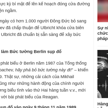
cực kỳ bí mật để lên kế hoạch đóng cửa đường
iện ngầm.
 ngày có hơn 1.000 người Đông Đức bỏ sang
hev đã chấp thuận để Ulbricht khóa cửa biên
Sự n
chức
t Ulbricht đã chuẩn bị sẵn sàng để xây bức
pháp
 làm Bức tường Berlin sụp đổ
i phát biểu ở Berlin năm 1987 của Tổng thống
bachev, hãy phá bỏ bức tường này đi!
” – khiến
 Thật sự, những cải cách của Mikhail
 cũng như những hành động của chính người
g biểu tình vào thứ Hai hàng tuần v.v., mới
 với bài phát biểu của Reagan.
Hàng
sụp đổ vào ngày 9 tháng 11 năm 1989