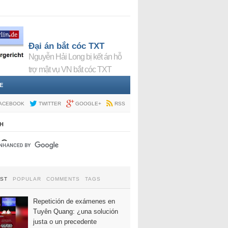
Đại án bắt cóc TXT
Nguyễn Hải Long bị kết án hỗ
trợ mật vụ VN bắt cóc TXT
E
ACEBOOK
TWITTER
GOOGLE+
RSS
H
EST
POPULAR
COMMENTS
TAGS
Repetición de exámenes en
Tuyên Quang: ¿una solución
justa o un precedente