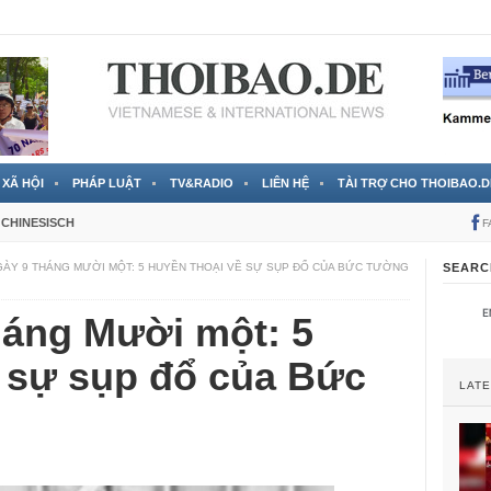
 đã được chính thức xác nhận
3 Jahren ago
XÃ HỘI
PHÁP LUẬT
TV&RADIO
LIÊN HỆ
TÀI TRỢ CHO THOIBAO.D
CHINESISCH
F
ÀY 9 THÁNG MƯỜI MỘT: 5 HUYỀN THOẠI VỀ SỰ SỤP ĐỔ CỦA BỨC TƯỜNG
SEARC
háng Mười một: 5
ề sự sụp đổ của Bức
LAT