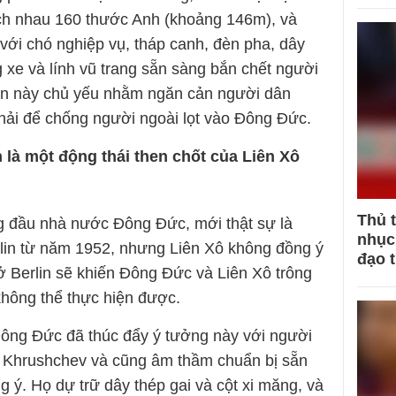
ch nhau 160 thước Anh (khoảng 146m), và
 với chó nghiệp vụ, tháp canh, đèn pha, dây
 xe và lính vũ trang sẵn sàng bắn chết người
ản này chủ yếu nhằm ngăn cản người dân
hải để chống người ngoài lọt vào Đông Đức.
là một động thái then chốt của Liên Xô
Thủ 
g đầu nhà nước Đông Đức, mới thật sự là
nhục 
in từ năm 1952, nhưng Liên Xô không đồng ý
đạo 
 ở Berlin sẽ khiến Đông Đức và Liên Xô trông
 không thể thực hiện được.
Đông Đức đã thúc đẩy ý tưởng này với người
a Khrushchev và cũng âm thầm chuẩn bị sẵn
 ý. Họ dự trữ dây thép gai và cột xi măng, và