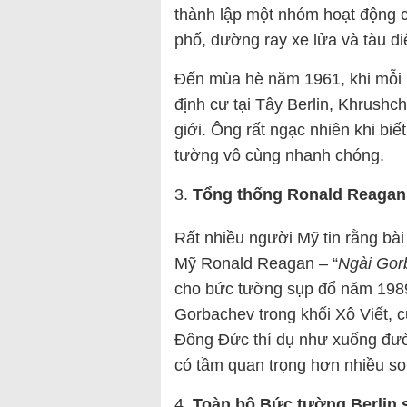
thành lập một nhóm hoạt động 
phố, đường ray xe lửa và tàu đ
Đến mùa hè năm 1961, khi mỗi
định cư tại Tây Berlin, Khrushc
giới. Ông rất ngạc nhiên khi biế
tường vô cùng nhanh chóng.
Tổng thống Ronald Reagan
Rất nhiều người Mỹ tin rằng bà
Mỹ Ronald Reagan – “
Ngài Gor
cho bức tường sụp đổ năm 1989.
Gorbachev trong khối Xô Viết,
Đông Đức thí dụ như xuống đườn
có tầm quan trọng hơn nhiều so
Toàn bộ Bức tường Berlin 