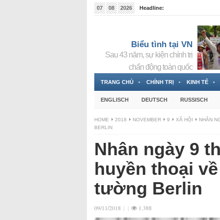
07
08
2026
Headline:
Tin bà Nguyễn Thị Thanh Nhàn đang ẩn náu tại Đức
Biểu tình tại VN
Sau 43 năm, sự kiện chính trị
chấn động toàn quốc
TRANG CHỦ
CHÍNH TRỊ
KINH TẾ
ENGLISCH
DEUTSCH
RUSSISCH
HOME
2018
NOVEMBER
9
XÃ HỘI
NHÂN NG
BERLIN
Nhân ngày 9 t
huyền thoại v
tường Berlin
09/11/2018
|
|
1.388