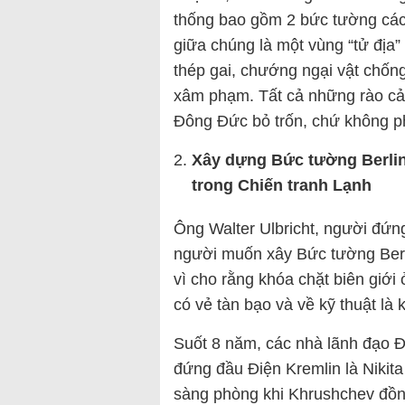
thống bao gồm 2 bức tường cá
giữa chúng là một vùng “tử địa”
thép gai, chướng ngại vật chống
xâm phạm. Tất cả những rào c
Đông Đức bỏ trốn, chứ không p
Xây dựng Bức tường Berlin 
trong Chiến tranh Lạnh
Ông Walter Ulbricht, người đứn
người muốn xây Bức tường Berl
vì cho rằng khóa chặt biên giới
có vẻ tàn bạo và về kỹ thuật là
Suốt 8 năm, các nhà lãnh đạo 
đứng đầu Điện Kremlin là Nikit
sàng phòng khi Khrushchev đồng