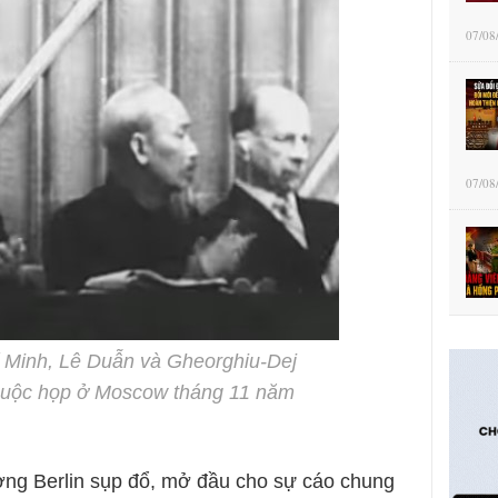
07/08
07/08
hí Minh, Lê Duẫn và Gheorghiu-Dej
 cuộc họp ở Moscow tháng 11 năm
ờng Berlin sụp đổ, mở đầu cho sự cáo chung