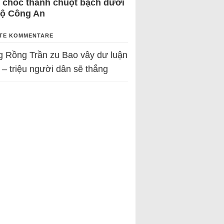
 chốc thành chuột bạch dưới
Bộ Công An
TE KOMMENTARE
g Rồng Trần
zu
Bao vây dư luận
 – triệu người dân sẽ thắng