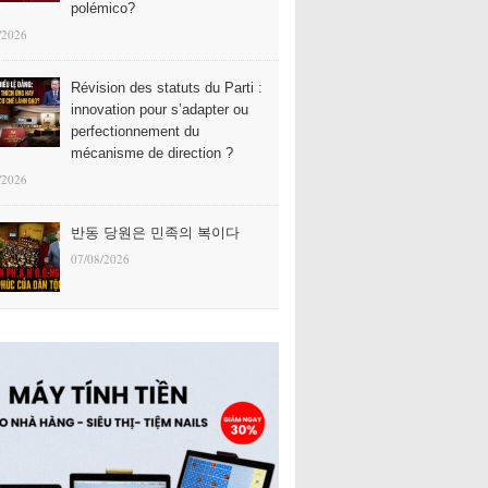
polémico?
/2026
Révision des statuts du Parti :
innovation pour s’adapter ou
perfectionnement du
mécanisme de direction ?
/2026
반동 당원은 민족의 복이다
07/08/2026