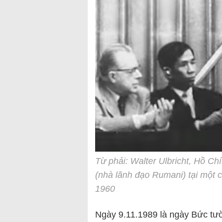
Từ phải: Walter Ulbricht, Hồ C
(nhà lãnh đạo Rumani) tại một
1960
Ngày 9.11.1989 là ngày Bức tư