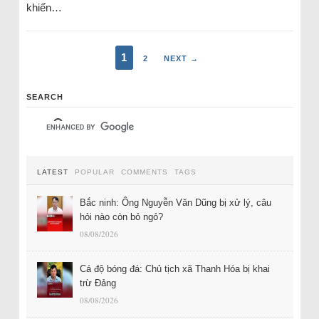
khiến…
1
2
NEXT →
SEARCH
LATEST
POPULAR
COMMENTS
TAGS
Bắc ninh: Ông Nguyễn Văn Dũng bị xử lý, câu
hỏi nào còn bỏ ngỏ?
08/08/2026
Cá độ bóng đá: Chủ tịch xã Thanh Hóa bị khai
trừ Đảng
08/08/2026