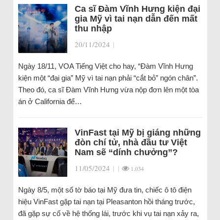
Ca sĩ Đàm Vĩnh Hưng kiện đại
gia Mỹ vì tai nạn dẫn đến mất
thu nhập
20/11/2024
|
Ngày 18/11, VOA Tiếng Việt cho hay, “Đàm Vĩnh Hưng
kiện một “đại gia” Mỹ vì tai nạn phải “cắt bỏ” ngón chân”.
Theo đó, ca sĩ Đàm Vĩnh Hưng vừa nộp đơn lên một tòa
án ở California để…
VinFast tại Mỹ bị giáng những
đòn chí tử, nhà đầu tư Việt
Nam sẽ “dính chưởng”?
11/05/2024
|
|
1.034
Ngày 8/5, một số tờ báo tại Mỹ đưa tin, chiếc ô tô điện
hiệu VinFast gặp tai nạn tại Pleasanton hồi tháng trước,
đã gặp sự cố về hệ thống lái, trước khi vụ tai nạn xảy ra,