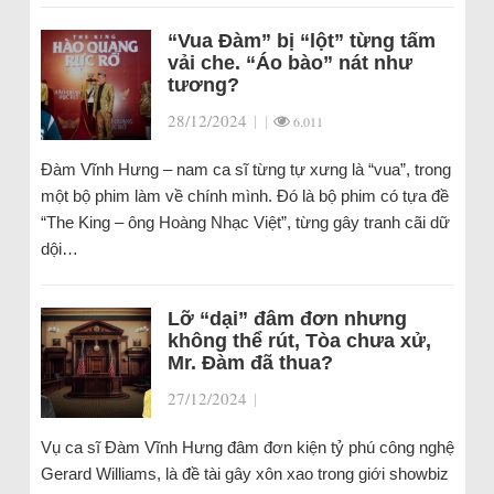
“Vua Đàm” bị “lột” từng tấm
vải che. “Áo bào” nát như
tương?
28/12/2024
|
|
6.011
Đàm Vĩnh Hưng – nam ca sĩ từng tự xưng là “vua”, trong
một bộ phim làm về chính mình. Đó là bộ phim có tựa đề
“The King – ông Hoàng Nhạc Việt”, từng gây tranh cãi dữ
dội…
Lỡ “dại” đâm đơn nhưng
không thể rút, Tòa chưa xử,
Mr. Đàm đã thua?
27/12/2024
|
Vụ ca sĩ Đàm Vĩnh Hưng đâm đơn kiện tỷ phú công nghệ
Gerard Williams, là đề tài gây xôn xao trong giới showbiz