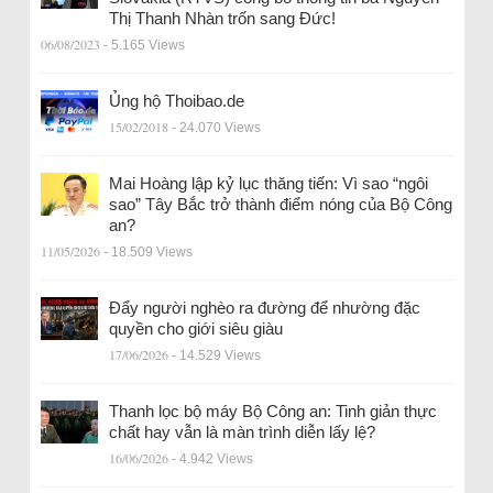
Thị Thanh Nhàn trốn sang Đức!
06/08/2023
- 5.165 Views
Ủng hộ Thoibao.de
15/02/2018
- 24.070 Views
Mai Hoàng lập kỷ lục thăng tiến: Vì sao “ngôi
sao” Tây Bắc trở thành điểm nóng của Bộ Công
an?
11/05/2026
- 18.509 Views
Đẩy người nghèo ra đường để nhường đặc
quyền cho giới siêu giàu
17/06/2026
- 14.529 Views
Thanh lọc bộ máy Bộ Công an: Tinh giản thực
chất hay vẫn là màn trình diễn lấy lệ?
16/06/2026
- 4.942 Views