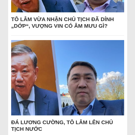
TÔ LÂM VỪA NHẬN CHỦ TỊCH ĐÃ DÍNH
„DỚP“, VƯỢNG VIN CÓ ÂM MƯU GÌ?
ĐÁ LƯƠNG CƯỜNG, TÔ LÂM LÊN CHỦ
TỊCH NƯỚC