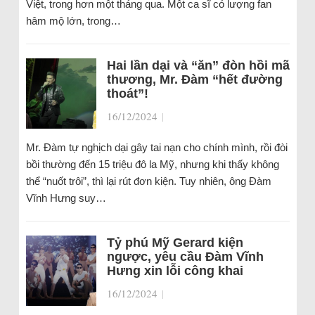
Việt, trong hơn một tháng qua. Một ca sĩ có lượng fan
hâm mộ lớn, trong…
Hai lần dại và “ăn” đòn hồi mã
thương, Mr. Đàm “hết đường
thoát”!
16/12/2024
|
Mr. Đàm tự nghịch dại gây tai nạn cho chính mình, rồi đòi
bồi thường đến 15 triệu đô la Mỹ, nhưng khi thấy không
thể “nuốt trôi”, thì lại rút đơn kiện. Tuy nhiên, ông Đàm
Vĩnh Hưng suy…
Tỷ phú Mỹ Gerard kiện
ngược, yêu cầu Đàm Vĩnh
Hưng xin lỗi công khai
16/12/2024
|