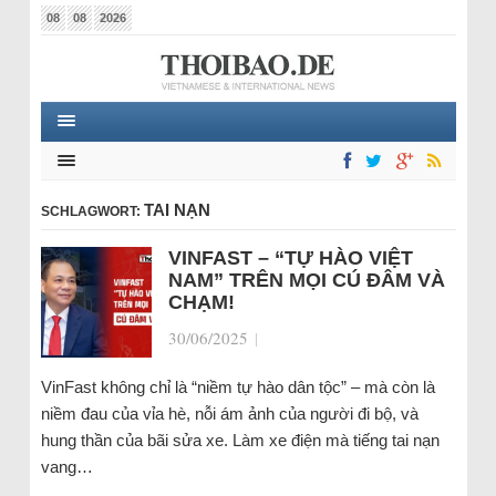
08
08
2026
TAI NẠN
SCHLAGWORT:
VINFAST – “TỰ HÀO VIỆT
NAM” TRÊN MỌI CÚ ĐÂM VÀ
CHẠM!
30/06/2025
|
VinFast không chỉ là “niềm tự hào dân tộc” – mà còn là
niềm đau của vỉa hè, nỗi ám ảnh của người đi bộ, và
hung thần của bãi sửa xe. Làm xe điện mà tiếng tai nạn
vang…