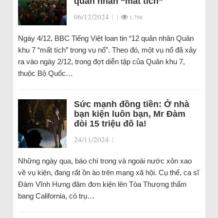
quân nhân “mất tích”
06/12/2024
|
|
1.798
Ngày 4/12, BBC Tiếng Việt loan tin “12 quân nhân Quân
khu 7 “mất tích” trong vụ nổ”. Theo đó, một vụ nổ đã xảy
ra vào ngày 2/12, trong đợt diễn tập của Quân khu 7,
thuộc Bộ Quốc…
Sức mạnh đồng tiền: Ở nhà
bạn kiện luôn bạn, Mr Đàm
đòi 15 triệu đô la!
24/11/2024
|
Những ngày qua, báo chí trong và ngoài nước xôn xao
về vụ kiện, đang rất ồn ào trên mạng xã hội. Cụ thể, ca sĩ
Đàm Vĩnh Hưng đâm đơn kiện lên Tòa Thượng thẩm
bang California, có trụ…