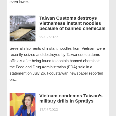
even lower…
Taiwan Customs destroys
Vietnamese instant noodles
because of banned chemicals
29/07/2022
|
Several shipments of instant noodles from Vietnam were
recently seized and destroyed by Taiwanese customs
officials after being found to contain banned chemicals,
the Food and Drug Administration (FDA) said in a
statement on July 26. Focustaiwan newspaper reported
on…
Vietnam condemns Taiwan’s
military drills in Spratlys
17/03/2022
|