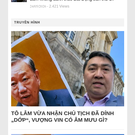
24/05/2026
- 2.421 Views
TRUYỀN HÌNH
TÔ LÂM VỪA NHẬN CHỦ TỊCH ĐÃ DÍNH
„DỚP“, VƯỢNG VIN CÓ ÂM MƯU GÌ?