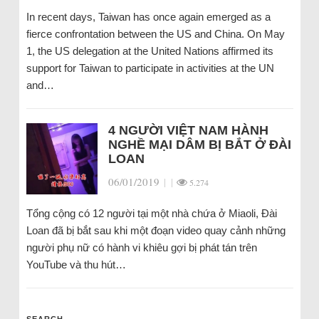
In recent days, Taiwan has once again emerged as a
fierce confrontation between the US and China. On May
1, the US delegation at the United Nations affirmed its
support for Taiwan to participate in activities at the UN
and…
4 NGƯỜI VIỆT NAM HÀNH
NGHỀ MẠI DÂM BỊ BẮT Ở ĐÀI
LOAN
06/01/2019
|
|
5.274
Tổng cộng có 12 người tại một nhà chứa ở Miaoli, Đài
Loan đã bị bắt sau khi một đoạn video quay cảnh những
người phụ nữ có hành vi khiêu gợi bị phát tán trên
YouTube và thu hút…