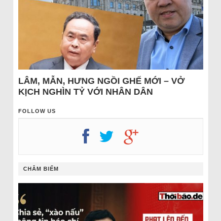
LÂM, MẪN, HƯNG NGỒI GHẾ MỚI – VỞ
KỊCH NGHÌN TỶ VỚI NHÂN DÂN
FOLLOW US
CHÂM BIẾM