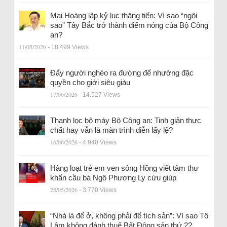
Mai Hoàng lập kỷ lục thăng tiến: Vì sao “ngôi
sao” Tây Bắc trở thành điểm nóng của Bộ Công
an?
11/05/2026
- 18.499 Views
Đẩy người nghèo ra đường để nhường đặc
quyền cho giới siêu giàu
17/06/2026
- 14.527 Views
Thanh lọc bộ máy Bộ Công an: Tinh giản thực
chất hay vẫn là màn trình diễn lấy lệ?
16/06/2026
- 4.940 Views
Hàng loạt trẻ em ven sông Hồng viết tâm thư
khẩn cầu bà Ngô Phương Ly cứu giúp
28/05/2026
- 3.770 Views
“Nhà là để ở, không phải để tích sản”: Vì sao Tô
Lâm không đánh thuế Bất Động sản thứ 2?