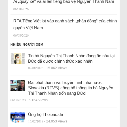
Ai „quay xe“ và ai lên tiếng bảo vệ Nguyễn Thành Nam
06/08/2026
RFA Tiếng Việt lọt vào danh sách „phản động“ của chính
quyền Việt Nam
06/08/2026
NHIỀU NGƯỜI XEM
Tin bà Nguyễn Thị Thanh Nhàn đang ẩn náu tại
Đức đã được chính thức xác nhận
07/08/2023
- 15.062 Views
Đài phát thanh và Truyền hình nhà nước
Slovakia (RTVS) công bố thông tin bà Nguyễn
Thị Thanh Nhàn trốn sang Đức!
06/08/2023
- 5.164 Views
Ủng hộ Thoibao.de
15/02/2018
- 24.053 Views