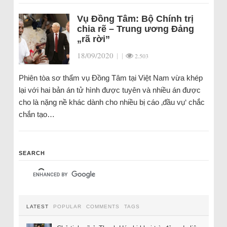
Vụ Đồng Tâm: Bộ Chính trị
chia rẽ – Trung ương Đảng
„rã rời”
18/09/2020
|
|
2.503
Phiên tòa sơ thẩm vụ Đồng Tâm tại Việt Nam vừa khép
lại với hai bản án tử hình được tuyên và nhiều án được
cho là nặng nề khác dành cho nhiều bị cáo ‚đầu vụ‘ chắc
chắn tạo…
SEARCH
LATEST
POPULAR
COMMENTS
TAGS