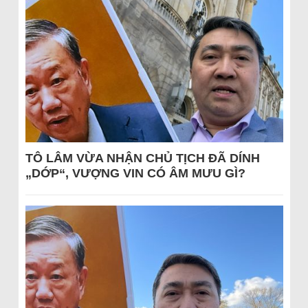
TÔ LÂM VỪA NHẬN CHỦ TỊCH ĐÃ DÍNH
„DỚP“, VƯỢNG VIN CÓ ÂM MƯU GÌ?