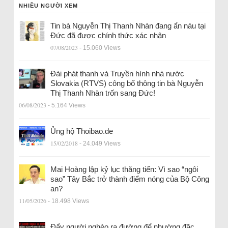
NHIỀU NGƯỜI XEM
Tin bà Nguyễn Thị Thanh Nhàn đang ẩn náu tại
Đức đã được chính thức xác nhận
07/08/2023
- 15.060 Views
Đài phát thanh và Truyền hình nhà nước
Slovakia (RTVS) công bố thông tin bà Nguyễn
Thị Thanh Nhàn trốn sang Đức!
06/08/2023
- 5.164 Views
Ủng hộ Thoibao.de
15/02/2018
- 24.049 Views
Mai Hoàng lập kỷ lục thăng tiến: Vì sao “ngôi
sao” Tây Bắc trở thành điểm nóng của Bộ Công
an?
11/05/2026
- 18.498 Views
Đẩy người nghèo ra đường để nhường đặc