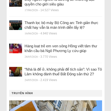
quyền cho giới siêu giàu
17/06/2026
- 14.527 Views
Thanh lọc bộ máy Bộ Công an: Tinh giản thực
chất hay vẫn là màn trình diễn lấy lệ?
16/06/2026
- 4.940 Views
Hàng loạt trẻ em ven sông Hồng viết tâm thư
khẩn cầu bà Ngô Phương Ly cứu giúp
28/05/2026
- 3.770 Views
“Nhà là để ở, không phải để tích sản”: Vì sao Tô
Lâm không đánh thuế Bất Động sản thứ 2?
24/05/2026
- 2.419 Views
TRUYỀN HÌNH