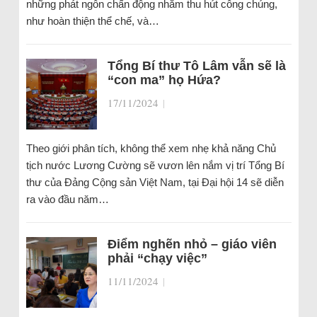
những phát ngôn chấn động nhằm thu hút công chúng,
như hoàn thiện thể chế, và…
Tổng Bí thư Tô Lâm vẫn sẽ là
“con ma” họ Hứa?
17/11/2024
|
Theo giới phân tích, không thể xem nhẹ khả năng Chủ
tịch nước Lương Cường sẽ vươn lên nắm vị trí Tổng Bí
thư của Đảng Cộng sản Việt Nam, tại Đại hội 14 sẽ diễn
ra vào đầu năm…
Điểm nghẽn nhỏ – giáo viên
phải “chạy việc”
11/11/2024
|