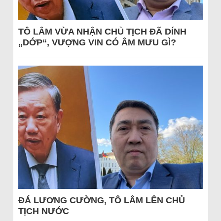
TÔ LÂM VỪA NHẬN CHỦ TỊCH ĐÃ DÍNH
„DỚP“, VƯỢNG VIN CÓ ÂM MƯU GÌ?
ĐÁ LƯƠNG CƯỜNG, TÔ LÂM LÊN CHỦ
TỊCH NƯỚC