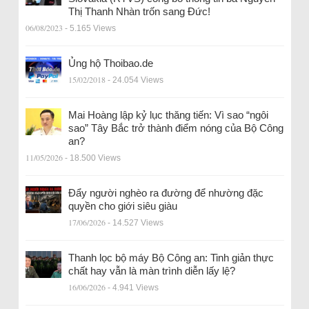
Thị Thanh Nhàn trốn sang Đức!
06/08/2023
- 5.165 Views
Ủng hộ Thoibao.de
15/02/2018
- 24.054 Views
Mai Hoàng lập kỷ lục thăng tiến: Vì sao “ngôi
sao” Tây Bắc trở thành điểm nóng của Bộ Công
an?
11/05/2026
- 18.500 Views
Đẩy người nghèo ra đường để nhường đặc
quyền cho giới siêu giàu
17/06/2026
- 14.527 Views
Thanh lọc bộ máy Bộ Công an: Tinh giản thực
chất hay vẫn là màn trình diễn lấy lệ?
16/06/2026
- 4.941 Views