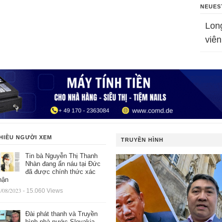
NEUES
Lon
viên
HIỀU NGƯỜI XEM
TRUYỀN HÌNH
Tin bà Nguyễn Thị Thanh
Nhàn đang ẩn náu tại Đức
đã được chính thức xác
hận
/08/2023
- 15.060 Views
Đài phát thanh và Truyền
hình nhà nước Slovakia