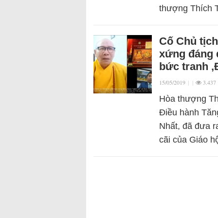
thượng Thích 
Cố Chủ tịch
xứng đáng 
bức tranh ‚
15/05/2019
|
|
3.437
Hòa thượng Th
Điều hành Tăn
Nhất, đã đưa r
cãi của Giáo h