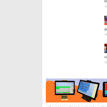
l
16
g
28
s
24