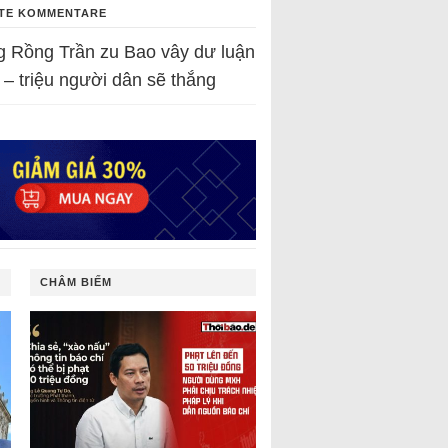
TE KOMMENTARE
g Rồng Trần
zu
Bao vây dư luận
 – triệu người dân sẽ thắng
CHÂM BIẾM