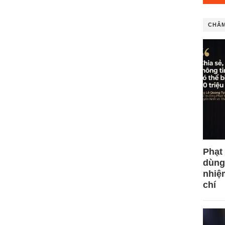
CHÂM
Phạt
dùng
nhiệ
chí