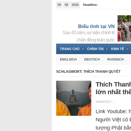
06
08
2026
Headline:
Tin bà Nguyễn Thị Thanh Nhàn đang ẩn náu tại Đức
Biểu tình tại VN
Sau 43 năm, sự kiện chính trị
chấn động toàn quốc
TRANG CHỦ
CHÍNH TRỊ
KINH TẾ
ENGLISCH
DEUTSCH
RUSSISCH
SCHLAGWORT:
THÍCH THANH QUYẾT
Thích Than
lớn nhất thế
30/08/2023
|
Link Youtube:
Người Việt có 
tượng Phật bằn