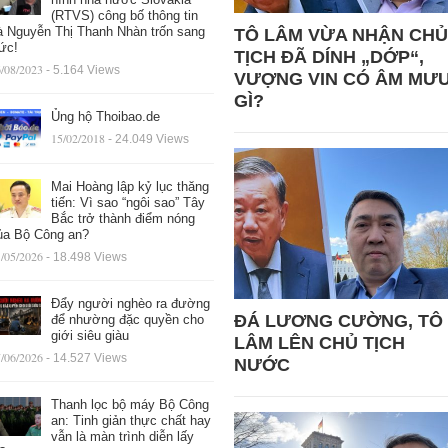
(RTVS) công bố thông tin
à Nguyễn Thị Thanh Nhàn trốn sang
TÔ LÂM VỪA NHẬN CHỦ
ức!
TỊCH ĐÃ DÍNH „DỚP“,
/08/2023
- 5.164 Views
VƯỢNG VIN CÓ ÂM MƯ
GÌ?
Ủng hộ Thoibao.de
15/02/2018
- 24.049 Views
Mai Hoàng lập kỷ lục thăng
tiến: Vì sao “ngôi sao” Tây
Bắc trở thành điểm nóng
ủa Bộ Công an?
/05/2026
- 18.498 Views
Đẩy người nghèo ra đường
ĐÁ LƯƠNG CƯỜNG, TÔ
để nhường đặc quyền cho
giới siêu giàu
LÂM LÊN CHỦ TỊCH
/06/2026
- 14.527 Views
NƯỚC
Thanh lọc bộ máy Bộ Công
an: Tinh giản thực chất hay
vẫn là màn trình diễn lấy