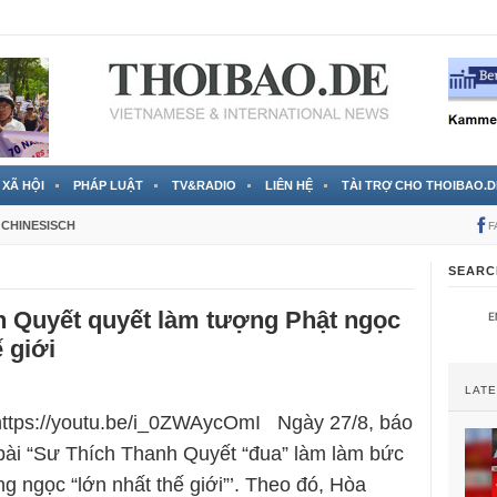
 đã được chính thức xác nhận
3 Jahren ago
XÃ HỘI
PHÁP LUẬT
TV&RADIO
LIÊN HỆ
TÀI TRỢ CHO THOIBAO.D
CHINESISCH
F
SEARC
h Quyết quyết làm tượng Phật ngọc
 giới
LAT
 https://youtu.be/i_0ZWAycOmI Ngày 27/8, báo
bài “Sư Thích Thanh Quyết “đua” làm làm bức
g ngọc “lớn nhất thế giới”’. Theo đó, Hòa