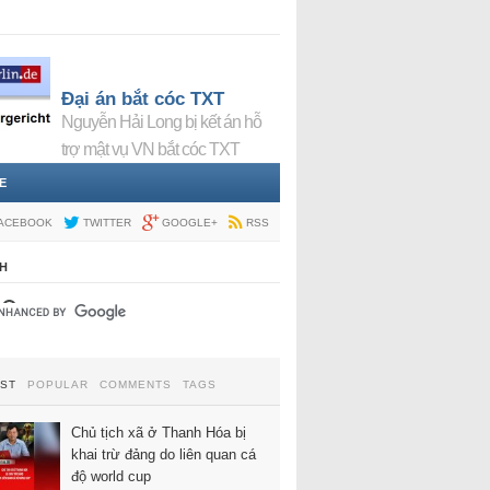
Đại án bắt cóc TXT
Nguyễn Hải Long bị kết án hỗ
trợ mật vụ VN bắt cóc TXT
E
ACEBOOK
TWITTER
GOOGLE+
RSS
H
EST
POPULAR
COMMENTS
TAGS
Chủ tịch xã ở Thanh Hóa bị
khai trừ đảng do liên quan cá
độ world cup