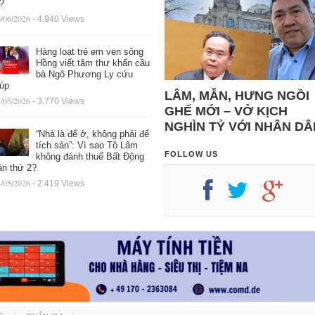
ệ?
/06/2026
- 4.940 Views
Hàng loạt trẻ em ven sông
Hồng viết tâm thư khẩn cầu
bà Ngô Phương Ly cứu
iúp
LÂM, MẪN, HƯNG NGỒI
/05/2026
- 3.770 Views
GHẾ MỚI – VỞ KỊCH
NGHÌN TỶ VỚI NHÂN DÂ
“Nhà là để ở, không phải để
tích sản”: Vì sao Tô Lâm
FOLLOW US
không đánh thuế Bất Động
ản thứ 2?
/05/2026
- 2.419 Views