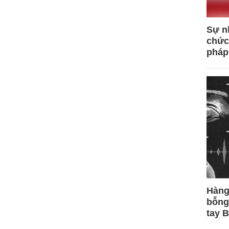
Sự n
chức
pháp
Hàng
bỗng
tay 